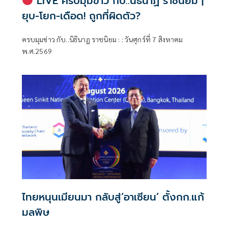
LIVE ครบมุมข่าว กับ..นิธินาฏ ราชนิยม |
ยุบ-โยก-เดือด! ถูกที่ผิดตัว?
ครบมุมข่าว กับ..นิธินาฏ ราชนิยม : : วันศุกร์ที่ 7 สิงหาคม
พ.ศ.2569
ไทยหนุนเมียนมา กลับสู่‘อาเซียน’ ตั้งกก.แก้
มลพิษ