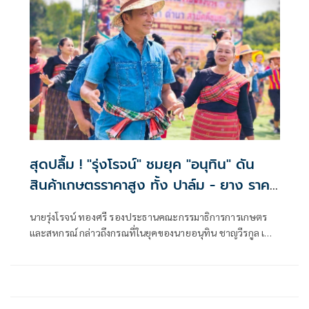
สุดปลื้ม ! "รุ่งโรจน์" ชมยุค "อนุทิน" ดัน
สินค้าเกษตรราคาสูง ทั้ง ปาล์ม - ยาง ราคา
พุ่งขึ้น สะท้อนความทุ่มเทแก้ปัญหาเป็นรูป
นายรุ่งโรจน์ ทองศรี รองประธานคณะกรรมาธิการการเกษตร
ธรรม พร้อมเดินหน้าลดต้นทุนปุ๋ยช่วย
และสหกรณ์ กล่าวถึงกรณที่ในยุคของนายอนุทิน ชาญวีรกูล เป็น
เกษตรกร
นายกรัฐมนตรี สินค้าเกษตร ข้าว ยางพารา ปาล์ม มีราคาที่สูงขึ้น
ว่า ในยุคของของท่านอนุทินเป็นนายกรัฐมนตรี