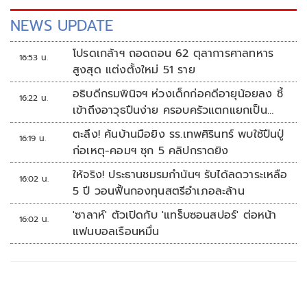
NEWS UPDATE
โปรดเกล้าฯ ถอดถอน 62 ตุลาการศาลทหาร
16:53 น.
สูงสุด แต่งตั้งใหม่ 51 ราย
อธิบดีกรมพินิจฯ ห่วงเด็กก่อคดีอายุน้อยลง ชี้
16:22 น.
เข้าถึงอาวุธปืนง่าย ครอบครัวแตกแยกเป็น
ชนวนสำคัญ
ตะลึง! ค้นบ้านมือยิง รร.เทพศิรินทร์ พบใช้ปืนปู่
16:19 น.
ก่อเหตุ-คอมฯ ซุก 5 คลิปกราดยิง
ให้จริง! ประธานชมรมกำนันฯ รับได้ลดวาระเหลือ
16:02 น.
5 ปี วอนฟื้นกองทุนสตรีอำเภอละล้าน
'ซาลาห์' ตัวเปิดกับ 'แทร็บซอนสปอร์' ต่อหน้า
16:02 น.
แฟนบอลเรือนหมื่น