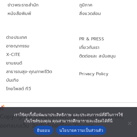
ข่าวพระราชสำนัก
ภูมิภาค
หนังสือพิมพ์
สิ่งแวดล้อม
ต่างประเทศ
PR & PRESS
อาชญากรรม
เกี่ยวกับเรา
X-CITE
ติดต่อและ สนับสนุน
ยานยนต์
สาธารณสุข-คุณภาพชีวิต
Privacy Policy
บันเทิง
ไทยโพสต์ ทีวี
Copyright© thaipost.net, All rights reserved.,
เราใช้คุกกี้เพื่อพัฒนาประสิทธิภาพ และประสบการณ์ที่ดีในการใช้
เว็บไซต์ของคุณ คุณสามารถศึกษารายละเอียดได้ที่นี่
ออกแบบเว็บ จัดทำเว็บไซต์โดย iDesign
ยินยอม
นโยบายความเป็นส่วนตัว