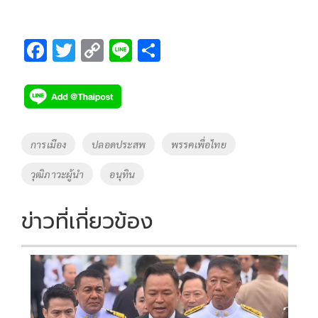
F
T
C
Li
S
ac
wi
o
n
h
e
tt
p
e
ar
b
er
y
e
o
Li
Tags
การเมือง
ปลอดประสพ
พรรคเพื่อไทย
o
n
วุฒิภาวะผู้นำ
อนุทิน
k
k
ข่าวที่เกี่ยวข้อง