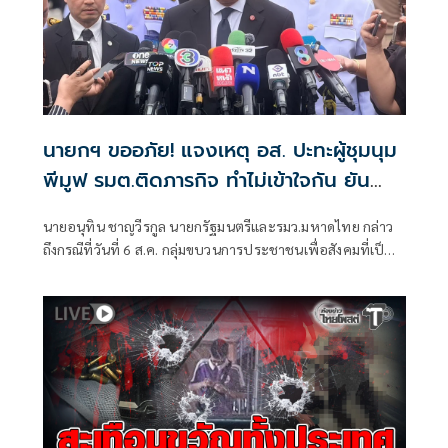
นายกฯ ขออภัย! แจงเหตุ อส. ปะทะผู้ชุมนุม
พีมูฟ รมต.ติดภารกิจ ทำไม่เข้าใจกัน ยัน
พร้อมคุยหาทางออก
นายอนุทิน ชาญวีรกูล นายกรัฐมนตรีและรมว.มหาดไทย กล่าว
ถึงกรณีที่วันที่ 6 ส.ค. กลุ่มขบวนการประชาชนเพื่อสังคมที่เป็น
ธรรม (พีมูฟ) และเครือข่ายบุกเข้าไปที่กระทรวงมหาดไทย ได้มี
การกำชับเพื่อไม่ให้เกิดการบานปลายอย่างไรหรือไม่ ว่า เมื่อวัน
ที่ 6 ส.ค.