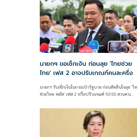
นายกฯ ขอเช็กเงิน ก่อนลุย 'ไทยช่วย
ไทย' เฟส 2 อาจปรับเกณฑ์คนละครึ่ง
นายกฯ รับเช็กเงินในกระเป๋ารัฐบาล ก่อนตัดสินใจลุย 'ไ
ช่วยไทย พลัส' เฟส 2 หรือปรับเกณฑ์ 50:50 สวนคน
วิจารณ์ปมเป็นภาระประชาชน ชี้การค้า-จีดีพี พุ่งไม่พูดถ
ยันสถานะคลังยังแข็งแรง