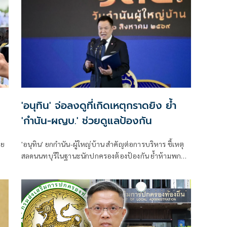
'อนุทิน' จ่อลงดูที่เกิดเหตุกราดยิง ย้ำ
'กำนัน-ผญบ.' ช่วยดูแลป้องกัน
ทย
'อนุทิน' ยกกำนัน-ผู้ใหญ่บ้าน สำคัญต่อการบริหาร ชี้เหตุ
สลดนนทบุรีในฐานะนักปกครองต้องป้องกัน ย้ำห้ามพกปืน
ึง
ล้อมคอกแล้วแต่ยังเล็ดลอดได้ ขอร่วมมือดูแลพื้นที่เข้ม
เตรียมรุดลงดูที่เกิดเหตุ