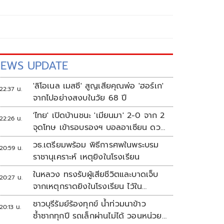
EWS UPDATE
'ลิโอเนล เมสซี' สูญเสียคุณพ่อ 'ฮอร์เก'
22:37 น.
จากไปอย่างสงบในวัย 68 ปี
'ไทย' เปิดบ้านชนะ 'เมียนมา' 2-0 จาก 2
22:26 น.
จุดโทษ เข้ารอบรองฯ บอลอาเซียน ดวล
'สิงคโปร์'
วธ.เตรียมพร้อม พิธีการศพในพระบรม
20:59 น.
ราชานุเคราะห์ เหตุยิงในโรงเรียน
ในหลวง ทรงรับผู้เสียชีวิตและบาดเจ็บ
20:27 น.
จากเหตุกราดยิงในโรงเรียน ไว้ใน
พระบรมราชานุเคราะห์
ชาวบุรีรัมย์ร้องทุกข์ น้ำท่วมนาข้าว
20:13 น.
ซ้ำซากทุกปี รถเล็กผ่านไม่ได้ วอนหน่วย