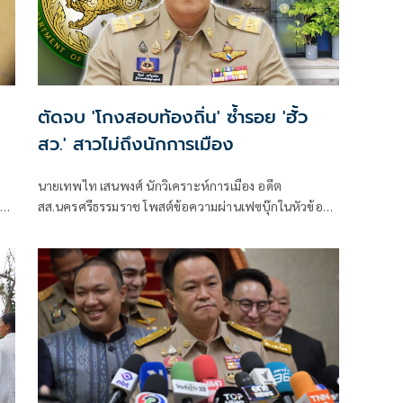
ตัดจบ 'โกงสอบท้องถิ่น' ซ้ำรอย 'ฮั้ว
สว.' สาวไม่ถึงนักการเมือง
นายเทพไท เสนพงศ์ นักวิเคราะห์การเมือง อดีต
าติ
สส.นครศรีธรรมราช โพสต์ข้อความผ่านเฟซบุ๊กในหัวข้อ
ม
"โกง สว.-โกงสอบท้องถิ่น ตัดจบ ไม่ถึงนักการเมือง โดยระบุ
ว่า