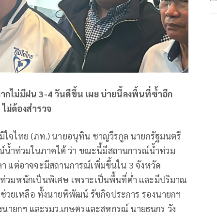
 หากไม่มีฝน
3-4
วันดีขึ้น เผย บ่ายนี้ลงพื้นที่ซ้ำอีก
ี ไม่ต้องสำรวจ
ภูมิใจไทย (ภท.) นายอนุทิน ชาญวีรกูล นายกรัฐมนตรี
้ำท่วมในภาคใต้ ว่า ขณะนี้มีสถานการณ์น้ำท่วม
ลา แต่อาจจะมีสถานการณ์เพิ่มขึ้นใน 3 จังหวัด
วมหนักเป็นพิเศษ เพราะเป็นพื้นที่ต่ำ และมีปริมาณ
ปช่วยเหลือ ทั้งนายพิพัฒน์ รัชกิจประการ รองนายกฯ
องนายกฯ และรมว.เกษตรและสหกรณ์ นายธนกร วัง