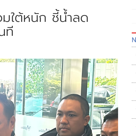
มใต้หนัก ชี้น้ำลด
นที
N