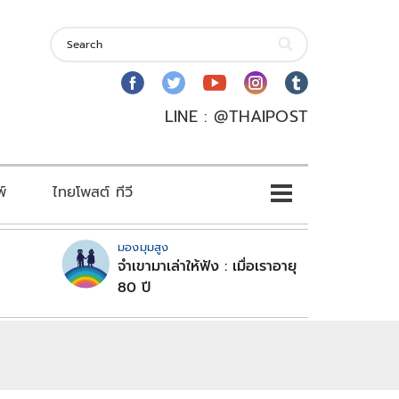
LINE : @THAIPOST
พ์
ไทยโพสต์ ทีวี
มองมุมสูง
จำเขามาเล่าให้ฟัง : เมื่อเราอายุ
80 ปี