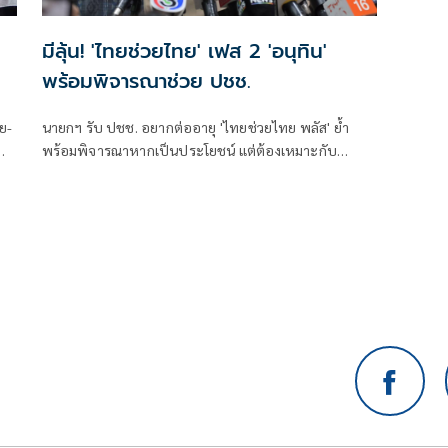
มีลุ้น! 'ไทยช่วยไทย' เฟส 2 'อนุทิน'
พร้อมพิจารณาช่วย ปชช.
ย-
นายกฯ รับ ปชช. อยากต่ออายุ 'ไทยช่วยไทย พลัส' ย้ำ
พ
พร้อมพิจารณาหากเป็นประโยชน์ แต่ต้องเหมาะกับ
สถานการณ์ ยันรัฐบาลมีเวลาอีก 3 ปี พิสูจน์ผลงาน แจงลุค
ขาสั้นเดินตลาด 'ก็ลมมันเย็น'