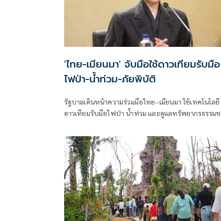
'ไทย-เมียนมา' จับมือใช้ดาวเทียมรับมือ
ไฟป่า-น้ำท่วม-ภัยพิบัติ
รัฐบาลเดินหน้าความร่วมมือไทย–เมียนมา ใช้เทคโนโลยี
ดาวเทียมรับมือไฟป่า น้ำท่วม และดูแลทรัพยากรธรรมช
ชายแดน ยกระดับการจัดการภัยพิบัติและสิ่งแวดล้อมร่ว
กัน