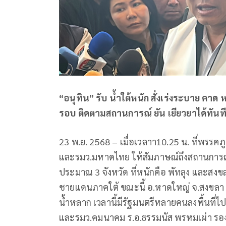
“
อนุทิน” รับ น้ำใต้หนัก สั่งเร่งระบาย คาด
รอบ ติดตามสถานการณ์ ยัน เยียวยาได้ทันท
23 พ.ย. 2568 – เมื่อเวลาา10.25 น. ที่พรรค
และรมว.มหาดไทย ให้สัมภาษณ์ถึงสถานการณ์น
ประมาณ 3 จังหวัด ที่หนักคือ พัทลุง และสงข
ชายแดนภาคใต้ ขณะนี้ อ.หาดใหญ่ จ.สงขลา ท่
น้ำหลาก เวลานี้มีรัฐมนตรีหลายคนลงพื้นที่ไ
และรมว.คมนาคม ร.อ.ธรรมนัส พรหมเผ่า ร