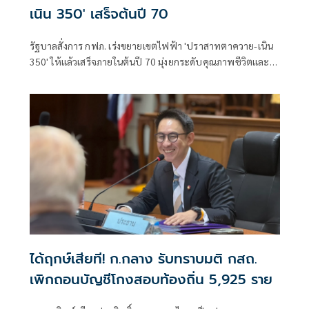
เนิน 350' เสร็จต้นปี 70
รัฐบาลสั่งการ กฟภ. เร่งขยายเขตไฟฟ้า 'ปราสาทตาควาย-เนิน
350' ให้แล้วเสร็จภายในต้นปี 70 มุ่งยกระดับคุณภาพชีวิตและ
ขวัญกำลังพลแนวหน้า เสริมสร้างความมั่นคงชายแดน
ได้ฤกษ์เสียที! ก.กลาง รับทราบมติ กสถ.
เพิกถอนบัญชีโกงสอบท้องถิ่น 5,925 ราย