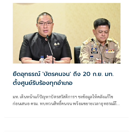
ยืดอุทธรณ์ 'บัตรคนจน' ถึง 20 ก.ย. มท.
ตั้งศูนย์รับร้องทุกอำเภอ
มท. เดินหน้าแก้ปัญหาบัตรสวัสดิการฯ ชงข้อมูลให้คลังแก้ไข
ก่อนเสนอ ครม. ทบทวนสิทธิ์คนจน พร้อมขยายเวลาอุทธรณ์ถึง
20 ก.ย. ตั้ง One Stop Service ทุกอำเภอ ตรวจเข้มสวมชื่อเปิด
บริษัท- รับจ้าง-บัญชีม้า