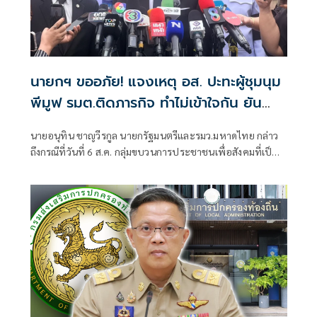
นายกฯ ขออภัย! แจงเหตุ อส. ปะทะผู้ชุมนุม
พีมูฟ รมต.ติดภารกิจ ทำไม่เข้าใจกัน ยัน
พร้อมคุยหาทางออก
นายอนุทิน ชาญวีรกูล นายกรัฐมนตรีและรมว.มหาดไทย กล่าว
ถึงกรณีที่วันที่ 6 ส.ค. กลุ่มขบวนการประชาชนเพื่อสังคมที่เป็น
ธรรม (พีมูฟ) และเครือข่ายบุกเข้าไปที่กระทรวงมหาดไทย ได้มี
การกำชับเพื่อไม่ให้เกิดการบานปลายอย่างไรหรือไม่ ว่า เมื่อวัน
ที่ 6 ส.ค.