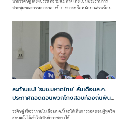
นายวรศิษฎ์ เลียงประสิทธิ์ รมช.มหาดไทย เป็นประธานการ
ประชุมคณะกรรมการกลางข้าราชการหรือพนักงานส่วนท้อง
ถิ่น(ก.กลาง) ครั้งที่ 7/2569 เพื่อพิจารณามติของคณะกรรมการ
กลางการสอบแข่งขันพนักงานส่วนท้องถิ่น (กสถ.) ที่ให้ยกเลิก
บัญชีผู้สอบแข่งขันพนักงานส่วนท้องถิ่นเดิม และประกาศบัญชี
ใหม่ ปี 68
สะท้านแน่! 'รมช.มหาดไทย' ลั่นเดือนส.ค.
ประกาศถอดถอนพวกโกงสอบท้องถิ่นพ้น
ตำแหน่ง
วรศิษฎ์ เชื่อว่าภายในเดือนส.ค.นี้ จะได้เห็นการถอดถอนผู้ทุจริต
สอบแล้วได้เข้าไปเป็นข้าราชการได้