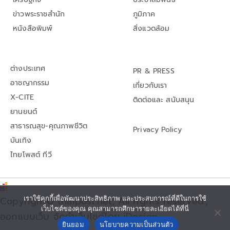
ข่าวพระราชสำนัก
ภูมิภาค
หนังสือพิมพ์
สิ่งแวดล้อม
ต่างประเทศ
PR & PRESS
อาชญากรรม
เกี่ยวกับเรา
X-CITE
ติดต่อและ สนับสนุน
ยานยนต์
สาธารณสุข-คุณภาพชีวิต
Privacy Policy
บันเทิง
ไทยโพสต์ ทีวี
Copyright© thaipost.net, All rights reserved.,
เราใช้คุกกี้เพื่อพัฒนาประสิทธิภาพ และประสบการณ์ที่ดีในการใช้
เว็บไซต์ของคุณ คุณสามารถศึกษารายละเอียดได้ที่นี่
ออกแบบเว็บ จัดทำเว็บไซต์โดย iDesign
ยินยอม
นโยบายความเป็นส่วนตัว