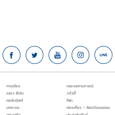
การเมือง
กรองสถานการณ์
เปลว สีเงิน
วาไรตี้
คอลัมนิสต์
กีฬา
บทความ
ท่องเที่ยว – ศิลปวัฒนธรรม
เศรษฐกิจ
ประชาสัมพันธ์