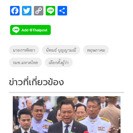
F
T
C
Li
S
ac
wi
o
n
h
e
tt
p
e
ar
b
er
y
e
o
Li
Tags
นายกฯพัทยา
นิพนธ์ บุญญามณี
พฤษภาคม
o
n
รมช.มหาดไทย
เลือกตั้งผู้ว่า
k
k
ข่าวที่เกี่ยวข้อง