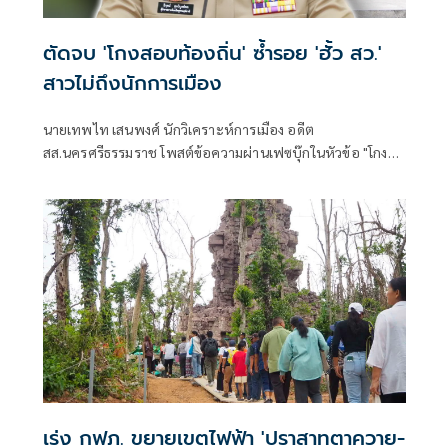
ตัดจบ 'โกงสอบท้องถิ่น' ซ้ำรอย 'ฮั้ว สว.'
สาวไม่ถึงนักการเมือง
นายเทพไท เสนพงศ์ นักวิเคราะห์การเมือง อดีต
สส.นครศรีธรรมราช โพสต์ข้อความผ่านเฟซบุ๊กในหัวข้อ "โกง
สว.-โกงสอบท้องถิ่น ตัดจบ ไม่ถึงนักการเมือง โดยระบุว่า
เร่ง กฟภ. ขยายเขตไฟฟ้า 'ปราสาทตาควาย-