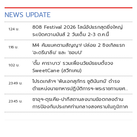
NEWS UPDATE
808 Festival 2026 ไลน์อัปแรกสุดยิ่งใหญ่
1:24 น.
ระเบิดความมันส์ 2 วันเต็ม 2-3 ต.ค.นี้
M4 คัมแบคตามสัญญา! ปล่อย 2 ซิงเกิลแรก
1:16 น.
'อะดรีนาลีน' และ 'ชอบU'
'ดั๊ม คาราบาว' รวมเพื่อนวัยมัธยมตั้งวง
1:02 น.
SweetCane (สวีทเคน)
โปรดเกล้าฯ 'พันเอกสุภัทร ชูตินันทน์' ดำรง
23:49 น.
ตำแหน่งนายทหารปฏิบัติการฯ-พระราชทานยศ
'พลตรี'
ซาอุฯ-ตุรเคีย-ปากีสถานลงนามข้อตกลงด้าน
23:45 น.
การป้องกันประเทศท่ามกลางสงครามในภูมิภาค