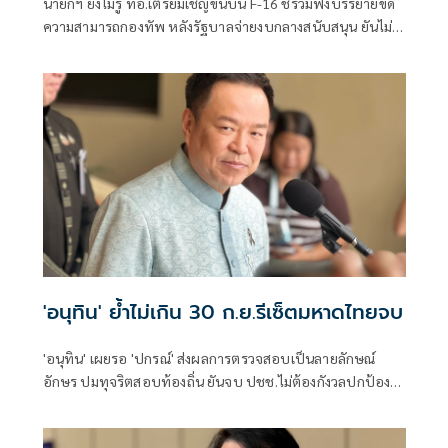
นายกฯ ยังไม่รู้ ทอ.เตรียมเชิญขึ้นบิน F-16 ชี้ร่วมฟังบรรยายขีด
ความสามารถกองทัพ หลังรัฐบาลจ่ายงบกลางสนับสนุน ยันไม่
ได้แสดงเขี้ยวเล็บ ไม่มีขอบินดูชายแดน
'อนุทิน' ย้ำไม่เกิน 30 ก.ย.รีเซ็ตมหาดไทยจบ
'อนุทิน' เผยรอ 'ปกรณ์' ส่งผลการตรวจสอบเป็นลายลักษณ์
อักษร ปมทุจริตสอบท้องถิ่น ยันจบ ปชช.ไม่ต้องกังวลปกป้อง
ใคร พอใจ ขรก.ยึดแนวทางปิดชื่อถือพฤติกรรม บอกไม่มีใครวิ่ง
เต้นได้ ชี้รีเซ็ต มท.จบใน ก.ย.นี้