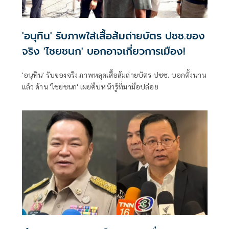
'อนุทิน' รับภาพใส่เสื้อส้มถ่ายบัตร ปชช.ของ
จริง 'ไชยชนก' บอกอาจเกี่ยวการเมือง!
'อนุทิน' รับของจริง ภาพหลุดเสื้อส้มถ่ายบัตร ปชช. บอกตั้งนาน
แล้ว ด้าน 'ไชยชนก' เผยคืบหน้ารู้ที่มามือปล่อย