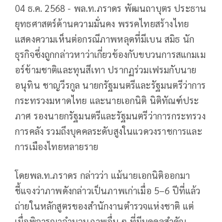
04 ธ.ค. 2568 - พล.ท.ภราดร พัฒนถาบุตร ประธาน
ยุทธศาสตร์ด้านความมั่นคง พรรคไทยสร้างไทย
แสดงความเห็นต่อกรณีภาพหลุดที่มีเบน สมิธ นัก
ธุรกิจซึ่งถูกกล่าวหาว่าเกี่ยวข้องกับขบวนการสแกมเม
อร์ข้ามชาติและทุนสีเทา ปรากฏร่วมเฟรมกับนาย
อนุทิน ชาญวีรกูล นายกรัฐมนตรีและรัฐมนตรีว่าการ
กระทรวงมหาดไทย และนายเอกนิติ นิติทัณฑ์ประ
ภาศ รองนายกรัฐมนตรีและรัฐมนตรีว่าการกระทรวง
การคลัง รวมถึงบุคคลระดับสูงในแวดวงราชการและ
การเมืองไทยหลายราย
โดยพล.ท.ภราดร กล่าวว่า แม้นายเอกนิติออกมา
ชี้แจงว่าภาพดังกล่าวเป็นภาพเก่าเมื่อ 5–6 ปีที่แล้ว
ถ่ายในหลักสูตรของสำนักงานตำรวจแห่งชาติ แต่
เมื่อพิจารณาจำนวนภาพอื่น ๆ ที่มีบุคคลสำคัญ