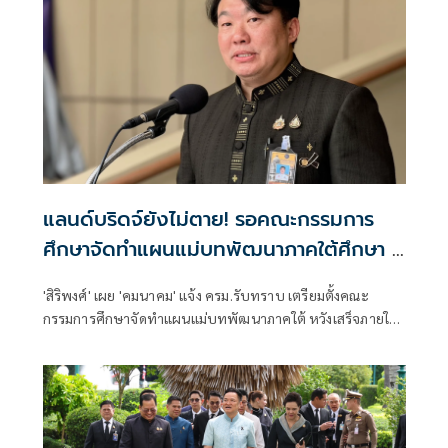
แลนด์บริดจ์ยังไม่ตาย! รอคณะกรรมการ
ศึกษาจัดทำแผนแม่บทพัฒนาภาคใต้ศึกษา 1
ปี
'สิริพงศ์' เผย 'คมนาคม' แจ้ง ครม.รับทราบ เตรียมตั้งคณะ
กรรมการศึกษาจัดทำแผนแม่บทพัฒนาภาคใต้ หวังเสร็จภายใน
1 ปี ให้ทันรัฐบาลนี้ คาดเสนอนายกฯแต่งตั้งได้สัปดาห์หน้า