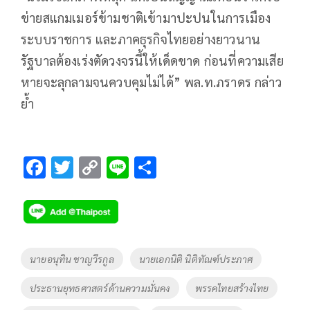
ข่ายสแกมเมอร์ข้ามชาติเข้ามาปะปนในการเมือง
ระบบราชการ และภาคธุรกิจไทยอย่างยาวนาน
รัฐบาลต้องเร่งตัดวงจรนี้ให้เด็ดขาด ก่อนที่ความเสีย
หายจะลุกลามจนควบคุมไม่ได้” พล.ท.ภราดร กล่าว
ย้ำ
F
T
C
Li
S
ac
wi
o
n
h
e
tt
p
e
ar
b
er
y
e
o
Li
Tags
นายอนุทิน ชาญวีรกูล
นายเอกนิติ นิติทัณฑ์ประภาศ
o
n
ประธานยุทธศาสตร์ด้านความมั่นคง
พรรคไทยสร้างไทย
k
k