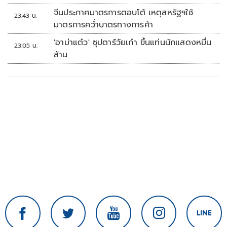
จีนประกาศมาตรการตอบโต้ เหตุสหรัฐฯใช้
23:43 น.
มาตรการคว่ำบาตรทางการค้า
'อาม่าแต๋ว' ซุปตาร์วัยเก๋า ขึ้นแท่นนักแสดงหมื่น
23:05 น.
ล้าน