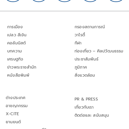
การเมือง
กรองสถานการณ์
เปลว สีเงิน
วาไรตี้
คอลัมนิสต์
กีฬา
บทความ
ท่องเที่ยว – ศิลปวัฒนธรรม
เศรษฐกิจ
ประชาสัมพันธ์
ข่าวพระราชสำนัก
ภูมิภาค
หนังสือพิมพ์
สิ่งแวดล้อม
ต่างประเทศ
PR & PRESS
อาชญากรรม
เกี่ยวกับเรา
X-CITE
ติดต่อและ สนับสนุน
ยานยนต์