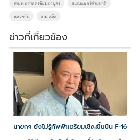
พล.ท.ภราดร พัฒนถาบุตร
สแกมเมอร์ข้ามชาติ
หมายจับ
เบน สมิธ
ข่าวที่เกี่ยวข้อง
นายกฯ ยังไม่รู้ทัพฟ้าเตรียมเชิญขึ้นบิน F-16