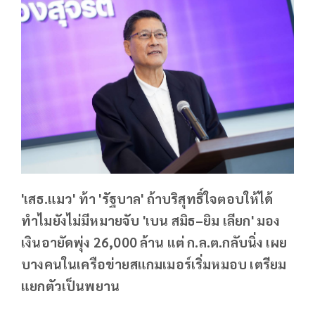
'เสธ.แมว' ท้า 'รัฐบาล' ถ้าบริสุทธิ์ใจตอบให้ได้
ทำไมยังไม่มีหมายจับ 'เบน สมิธ–ยิม เลียก' มอง
เงินอายัดพุ่ง 26,000 ล้าน แต่ ก.ล.ต.กลับนิ่ง เผย
บางคนในเครือข่ายสแกมเมอร์เริ่มหมอบ เตรียม
แยกตัวเป็นพยาน