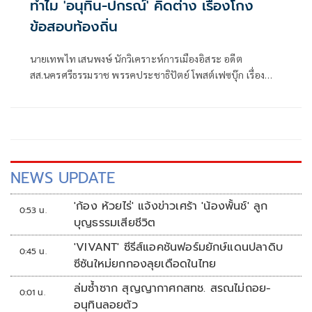
ทำไม 'อนุทิน-ปกรณ์' คิดต่าง เรื่องโกง
ข้อสอบท้องถิ่น
นายเทพไท เสนพงษ์ นักวิเคราะห์การเมืองอิสระ อดีต
สส.นครศรีธรรมราช พรรคประชาธิปัตย์ โพสต์เฟซบุ๊ก เรื่อง
ทำไม??? อนุทิน-ปกรณ์ คิดต่าง เรื่องโกงท้องถิ่น มีเนื้อหาดังนี้
NEWS UPDATE
'ก้อง ห้วยไร่' แจ้งข่าวเศร้า 'น้องพั้นช์' ลูก
0:53 น.
บุญธรรมเสียชีวิต
'VIVANT' ซีรีส์แอคชันฟอร์มยักษ์แดนปลาดิบ
0:45 น.
ซีซันใหม่ยกกองลุยเดือดในไทย
ล่มซ้ำซาก สุญญากาศกสทช. สรณไม่ถอย-
0:01 น.
อนุทินลอยตัว