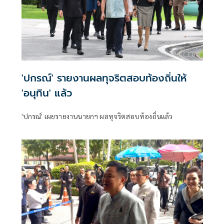
'ปกรณ์' รายงานผลทุจริตสอบท้องถิ่นให้
'อนุทิน' แล้ว
'ปกรณ์' เผยรายงานนายกฯ ผลทุจริตสอบท้องถิ่นแล้ว