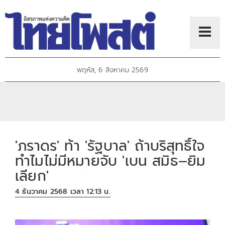
พฤหัส, 6 สิงหาคม 2569
'ภราดร' ท้า 'รัฐบาล' ถ้าบริสุทธิ์ใจ
ทำไมไม่มีหมายจับ 'เบน สมิธ–ยิม
เลียก'
4 ธันวาคม 2568 เวลา 12:13 น.