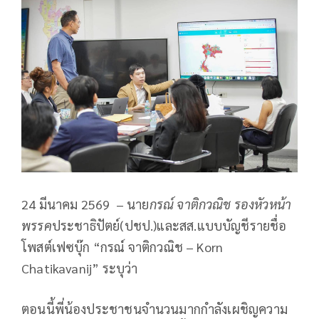
24 มีนาคม 2569 – นาย
กรณ์ จาติกวณิช รองหัวหน้า
พรรค
ประชาธิปัตย์(ปชป.)และสส.แบบบัญชีรายชื่อ
โพสต์เฟซบุ๊ก “กรณ์ จาติกวณิช – Korn
Chatikavanij” ระบุว่า
ตอนนี้พี่น้องประชาชนจำนวนมากกำลังเผชิญความ