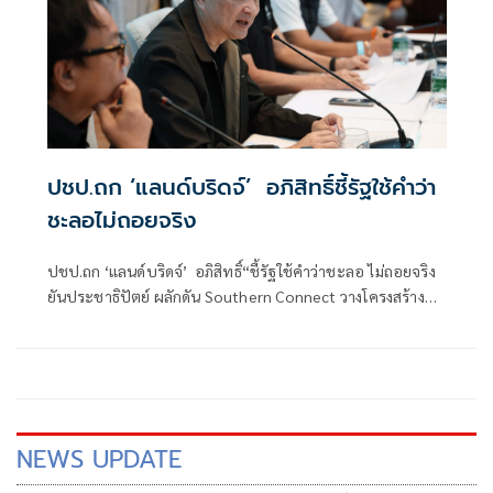
ปชป.ถก ‘แลน​ด์บริดจ์’​ อภิสิทธิ์​ชี้รัฐใช้คำว่า
ชะลอไม่ถอยจริง
ปชป.ถก ‘แลน​ด์บริดจ์’​ อภิสิทธิ์​“ชี้รัฐใช้คำว่าชะลอ ไม่ถอยจริง
ยันประชาธิปัตย์ ผลักดัน​ Southern Connect วางโครงสร้าง
พื้นฐานหลากหลายกว่าแลนด์บริดจ์​ เชื่อ​ ชาวบ้านได้ประโยชน์
NEWS UPDATE