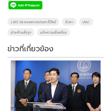
e
tt
p
e
ar
b
er
y
e
o
Li
Tags
LINE OA ของพรรคประชาธิปัตย์
จับตา
ปชป.
o
n
ฝ่ายค้านเชิงรุก
แจ้งความเดือดร้อน
k
k
ข่าวที่เกี่ยวข้อง