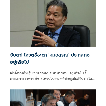
จับตา! โหวตชี้ชะตา 'หมอสรณ' ปธ.กสทช.
อยู่หรือไป
เก้าอี้ทองคำ! ลุ้น 'นพ.สรณ-ประธานกสทช.' อยู่หรือไป จี้
กรรมการสรรหาฯ ชี้ขาดให้จบไปเลย หลังข้อมูลโผล่รับรายได้
หลายทาง