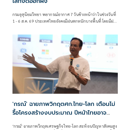
เล็กงดออกฝั่ง
กรมอุตุนิยมวิทยา พยากรณ์อากาศ 7 วันข้างหน้าว่า ในช่วงวันที่
1 - 6 ส.ค. 69 ประเทศไทยยังคงมีฝนตกหนักบางพื้นที่ โดยมีฝน
ตกหนักมากบางแห่งบริเวณภาคตะวันออกเฉียงเหนือตอนบน
'กรณ์' ฉายภาพวิกฤตศก.ไทย-โลก เตือนไม่
รื้อโครงสร้างงบประมาณ ปีหน้าไทยอาจ
เสี่ยงไร้เงินใช้จ่าย
‘กรณ์’ ฉายภาพวิกฤตเศรษฐกิจไทย-โลก สะท้อนปัญหาสังคมสูง