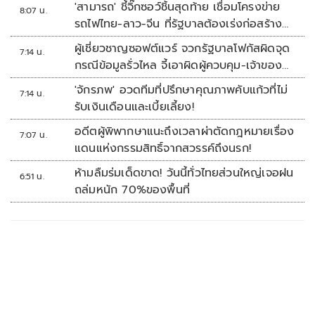
'สามารถ' ชี้จิ๊กซอว์ชิ้นสุดท้าย เชื่อมโครงข่าย
8:07 น.
รถไฟไทย-ลาว-จีน ที่รัฐบาลต้องเร่งก่อสร้าง
ทันที
ผู้เชี่ยวชาญซอฟต์แวร์ จวกรัฐบาลโฟกัสผิดจุด
7:14 น.
กรณีข้อมูลรั่วไหล จี้เอาผิดผู้ควบคุม-เจ้าของ
ระบบตามกฎหมาย PDPA
'จักรภพ' อวดทีมที่ปรึกษาคุณภาพคับแก้วที่ไม่
7:14 น.
รับเงินเดือนและเบี้ยเลี้ยง!
อดีตผู้พิพากษาแนะถึงเวลาผ่าตัดกฎหมายเรื่อง
7:07 น.
แดนแห่งกรรมสิทธิ์จากสวรรค์ถึงนรก!
ห้ามลืมร่มเด็ดขาด! วันนี้ทั่วไทยส่วนใหญ่เจอฝน
6:51 น.
ถล่มหนัก 70%ของพื้นที่