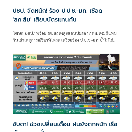
ปชป. จัดหนัก! ร้อง ป.ป.ช.-มท. เชือด
'สก.ส้ม' เสียบบัตรแทนกัน
'โฆษก ปชป.' พร้อม สก. แถลงลุยสอบปมสภา กทม. ลงมติแทน
กัน เล่าเหตุการณ์วินาทีโหวต เตรียมร้อง ป.ป.ช.-มท. ย้ำไม่ได้
กลั่นแกล้งทางการเมือง แต่ต้องร่วมสร้างความโปร่งใส
จับตา! ช่วงเปลี่ยนเดือน ฝนยังตกหนัก เรือ