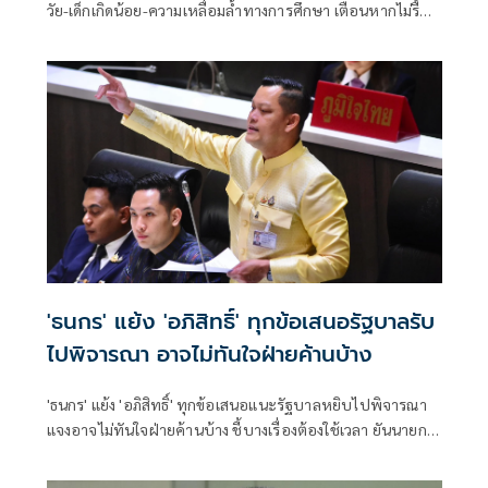
วัย-เด็กเกิดน้อย-ความเหลื่อมล้ำทางการศึกษา เตือนหากไม่รื้อ
โครงสร้างงบประมาณ ปีหน้าไทยอาจเสี่ยงไร้เงินจ่าย หนุน
สังคายนางบฯ และปฏิรูปการเมืองด่วน
'ธนกร' แย้ง 'อภิสิทธิ์' ทุกข้อเสนอรัฐบาลรับ
ไปพิจารณา อาจไม่ทันใจฝ่ายค้านบ้าง
'ธนกร' แย้ง 'อภิสิทธิ์' ทุกข้อเสนอแนะรัฐบาลหยิบไปพิจารณา
แจงอาจไม่ทันใจฝ่ายค้านบ้าง ชี้บางเรื่องต้องใช้เวลา ยันนายกฯ
ไม่เคยนิ่งนอนใจ สั่งการใกล้ชิดห้ามทอดทิ้งประชาชน