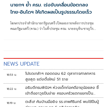
นายกฯ ย้ำ ครม. เร่งขับเคลื่อนข้อตกลง
ไทย-อินโดฯ ให้เกิดผลเป็นรูปธรรมโดยเร็ว
โฆษกประจำสำนักนายกรัฐมนตรี เปิดเผยภายหลังการประชุม
คณะรัฐมนตรี (ครม.) ว่า ในที่ประชุม ครม. นายอนุทิน ชาญวีร
กูล นายกรัฐมนตรีและรัฐมนตรีว่าการกระทรวงมหาดไทย ได้
รายงานผลการเยือนสาธารณรัฐอินโดนีเซียอย่างเป็นทางการ
ระหว่างวันที่ 3–4 สิงหาคม 2569
NEWS UPDATE
โปรดเกล้าฯ ถอดถอน 62 ตุลาการศาลทหาร
16:53 น.
สูงสุด แต่งตั้งใหม่ 51 ราย
อธิบดีกรมพินิจฯ ห่วงเด็กก่อคดีอายุน้อยลง ชี้
16:22 น.
เข้าถึงอาวุธปืนง่าย ครอบครัวแตกแยกเป็น
ชนวนสำคัญ
ตะลึง! ค้นบ้านมือยิง รร.เทพศิรินทร์ พบใช้ปืนปู่
16:19 น.