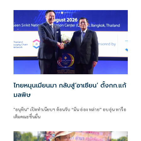
ธรรม (พีมูฟ) และเครือข่ายบุกเข้าไปที่กระทรวงมหาดไทย ได้มี
การกำชับเพื่อไม่ให้เกิดการบานปลายอย่างไรหรือไม่ ว่า เมื่อวัน
ที่ 6 ส.ค.
ไทยหนุนเมียนมา กลับสู่‘อาเซียน’ ตั้งกก.แก้
มลพิษ
"อนุทิน” เปิดทำเนียบฯ ต้อนรับ “มิน อ่อง หล่าย” อบอุ่น หารือ
เต็มคณะชื่นมื่น