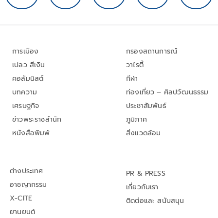
การเมือง
กรองสถานการณ์
เปลว สีเงิน
วาไรตี้
คอลัมนิสต์
กีฬา
บทความ
ท่องเที่ยว – ศิลปวัฒนธรรม
เศรษฐกิจ
ประชาสัมพันธ์
ข่าวพระราชสำนัก
ภูมิภาค
หนังสือพิมพ์
สิ่งแวดล้อม
ต่างประเทศ
PR & PRESS
อาชญากรรม
เกี่ยวกับเรา
X-CITE
ติดต่อและ สนับสนุน
ยานยนต์