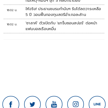
ก่อเหตุ-คอมฯ ซุก 5 คลิปกราดยิง
ให้จริง! ประธานชมรมกำนันฯ รับได้ลดวาระเหลือ
16:02 น.
5 ปี วอนฟื้นกองทุนสตรีอำเภอละล้าน
'ซาลาห์' ตัวเปิดกับ 'แทร็บซอนสปอร์' ต่อหน้า
16:02 น.
แฟนบอลเรือนหมื่น