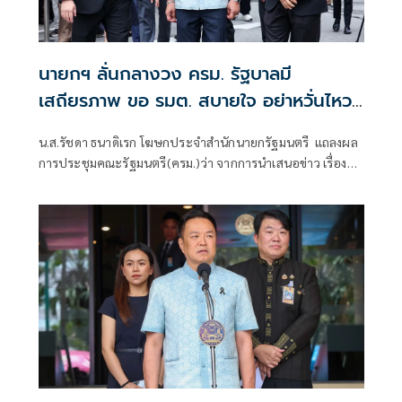
นายกฯ ลั่นกลางวง ครม. รัฐบาลมี
เสถียรภาพ ขอ รมต. สบายใจ อย่าหวั่นไหว
คำถามยุยง
น.ส.รัชดา ธนาดิเรก โฆษกประจำสำนักนายกรัฐมนตรี แถลงผล
การประชุมคณะรัฐมนตรี(ครม.)ว่า จากการนำเสนอข่าว เรื่อง
เสถียรภาพของรัฐบาล ซึ่งสื่อมวลชนรับทราบคำตอบจากพรรค
ร่วมรัฐบาลและนายกฯไปแล้วว่า รัฐบาลนี้มีเสถียรภาพและ
ทำงานร่วมกันอย่างเต็มที่