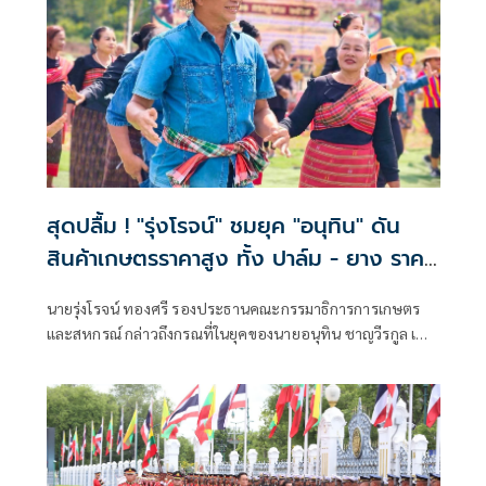
สุดปลื้ม ! "รุ่งโรจน์" ชมยุค "อนุทิน" ดัน
สินค้าเกษตรราคาสูง ทั้ง ปาล์ม - ยาง ราคา
พุ่งขึ้น สะท้อนความทุ่มเทแก้ปัญหาเป็นรูป
นายรุ่งโรจน์ ทองศรี รองประธานคณะกรรมาธิการการเกษตร
ธรรม พร้อมเดินหน้าลดต้นทุนปุ๋ยช่วย
และสหกรณ์ กล่าวถึงกรณที่ในยุคของนายอนุทิน ชาญวีรกูล เป็น
เกษตรกร
นายกรัฐมนตรี สินค้าเกษตร ข้าว ยางพารา ปาล์ม มีราคาที่สูงขึ้น
ว่า ในยุคของของท่านอนุทินเป็นนายกรัฐมนตรี