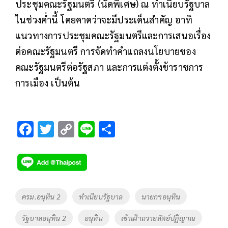
ประชุมคณะรัฐมนตรี (นัดพิเศษ) ณ ทำเนียบรัฐบาล
ในช่วงค่ำนี้ โดยคาดว่าจะมีประเด็นสำคัญ อาทิ
แนวทางการประชุมคณะรัฐมนตรีและการเสนอเรื่อง
ต่อคณะรัฐมนตรี การจัดทำคำแถลงนโยบายของ
คณะรัฐมนตรีต่อรัฐสภา และการแต่งตั้งข้าราชการ
การเมือง เป็นต้น
F
T
C
Li
S
ac
wi
o
n
h
e
tt
p
e
ar
b
er
y
e
o
Li
Tags
ครม.อนุทิน 2
ทำเนียบรัฐบาล
นายกฯอนุทิน
o
n
รัฐบาลอนุทิน 2
อนุทิน
เข้าเฝ้าถวายสัตย์ปฏิญาณ
k
k