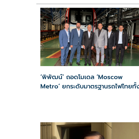
‘พิพัฒน์’ ถอดโมเดล ‘Moscow
Metro’ ยกระดับมาตรฐานรถไฟไทยทั้
ระบบ