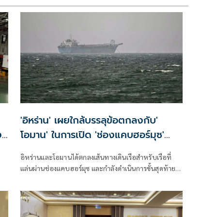
'อิหร่าน' เผยใกล้บรรลุข้อตกลงกับ'
ง
โอมาน' ในการเปิด 'ช่องแคบฮอร์มุซ'
แล้ว แต่การเปิดขึ้นอยู่กับสหรัฐฯ
อิหร่านและโอมานได้ตกลงเส้นทางเดินเรือสำหรับเรือที่
แล่นผ่านช่องแคบฮอร์มุซ และกำลังดำเนินการขั้นสุดท้าย
ในการบริหารจัดการเส้นทางเดินเรือยุทธศาสตร์นี้ร่วมกัน
เตหะรานกล่าวเมื่อวันพุธที่ผ่านมา แม้ว่าเหตุการณ์ด้าน
ความมั่นคงล่าสุดจะเน้นย้ำถึงความเสี่ยงที่ยังคงมีอยู่สำหรับ
การขนส่งทางเรือในภูมิภาคก็ตาม