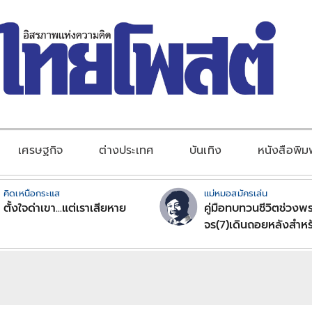
เศรษฐกิจ
ต่างประเทศ
บันเทิง
หนังสือพิม
คิดเหนือกระแส
แม่หมอสมัครเล่น
ตั้งใจด่าเขา...แต่เราเสียหาย
คู่มือทบทวนชีวิตช่วงพร
จร(7)เดินถอยหลังสำหร
ลัคนาราศีตอนที่2