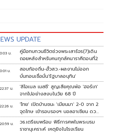
EWS UPDATE
คู่มือทบทวนชีวิตช่วงพระเสาร์จร(7)เดิน
0:03 น.
ถอยหลังสำหรับคนทุกลัคนาราศีตอนที่2
สอบท้องถิ่น-ฮั้วสว.-ผลงานไม่ออก
0:01 น.
บั่นทอนเชื่อมั่น'รัฐบาลอนุทิน'
'ลิโอเนล เมสซี' สูญเสียคุณพ่อ 'ฮอร์เก'
22:37 น.
จากไปอย่างสงบในวัย 68 ปี
'ไทย' เปิดบ้านชนะ 'เมียนมา' 2-0 จาก 2
22:26 น.
จุดโทษ เข้ารอบรองฯ บอลอาเซียน ดวล
'สิงคโปร์'
วธ.เตรียมพร้อม พิธีการศพในพระบรม
20:59 น.
ราชานุเคราะห์ เหตุยิงในโรงเรียน