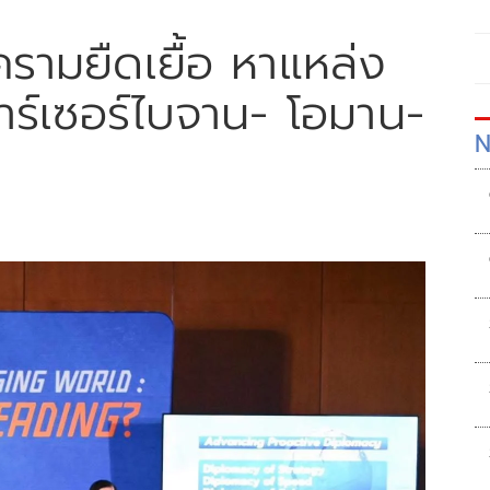
งครามยืดเยื้อ หาแหล่ง
าร์เซอร์ไบจาน- โอมาน-
N