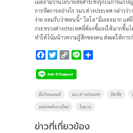
เมื่อถามว่านโยบายสื่อสารเชิงรุกในการแก้ปั
การจัดการอย่างไร รมว.ต่างประเทศ กล่าวว่า ต
ง่าย ยอมรับว่าตอนนี้“ ไอโอ”มีเยอะมาก แต่ยื
กระทรวงต่างประเทศที่ต้องชี้แจงให้มากขึ้น
ทำให้โน้มน้าวความรู้สึกของคน ส่งผลให้กา
F
T
C
Li
S
ac
wi
o
n
h
e
tt
p
e
ar
b
er
y
e
o
Li
Tags
ทีมไทยแลนด์
รมว.ต่างประเทศ
รัสเซีย
o
n
แหล่งพลังงานใหม่
โอมาน
k
k
ข่าวที่เกี่ยวข้อง