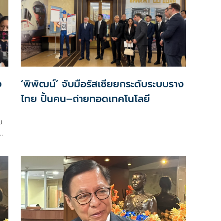
‘พิพัฒน์’ จับมือรัสเซียยกระดับระบบราง
ไทย ปั้นคน–ถ่ายทอดเทคโนโลยี
บ