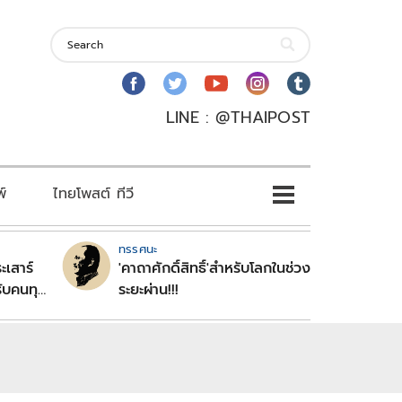
LINE : @THAIPOST
พ์
ไทยโพสต์ ทีวี
ทรรศนะ
ะเสาร์
'คาถาศักดิ์สิทธิ์'สำหรับโลกในช่วง
ับคนทุก
ระยะผ่าน!!!