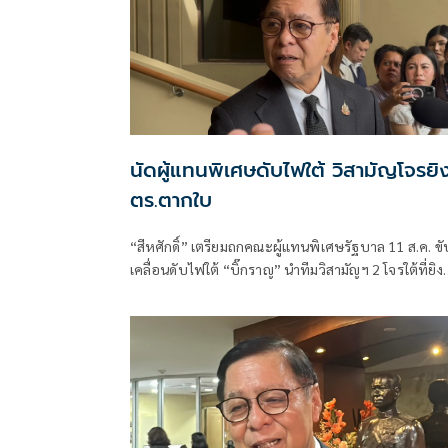
นัดผู้แทนพิเศษดับไฟใต้ วิสามัญโจรยิง
ตร.ตากใบ
“สีหศักดิ์”​ เตรียมถกคณะผู้แทน​พิเศษรัฐบาล​ 11 ส.ค. ขั
เคลื่อนดับไฟใต้​ “บิ๊กราญ” นำทีมวิสามัญฯ 2 โจรใต้ที่ยิง
ตำรวจตากใบเสียชีวิต "กอ.รมน." เดือด! สวน “ทวี”