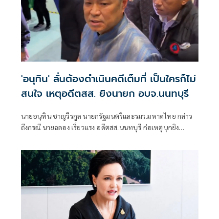
'อนุทิน' ลั่นต้องดำเนินคดีเต็มที่ เป็นใครก็ไม่
สนใจ เหตุอดีตสส. ยิงนายก อบจ.นนทบุรี
นายอนุทิน ชาญวีรกูล นายกรัฐมนตรีและรมว.มหาดไทย กล่าว
ถึงกรณี นายฉลอง เรี่ยวแรง อดีตสส.นนทบุรี ก่อเหตุบุกยิง
พ.ต.อ.ธงชัย เย็นประเสริฐ นายกองค์การบริหารส่วนจังหวัด
นนทบุรีเสียชีวิต ว่า ดำเนินการเต็มที่ไม่มีข้อยกเว้นใดๆ