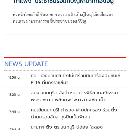
'กำแพง' ประชาชนรอแก้ปัญหาปากท้องอยู่
หัวหน้าไทยภักดี ซัดนายกฯ ควรวางตัวเป็นผู้ใหญ่ เลิกเสียเวลา
ทะเลาะผ่านวาทกรรม ชี้ประชาชนรอแก้ปัญ
NEWS UPDATE
ทอ. แจงนายกฯ ยังไม่ได้ร่วมบินเครื่องบินขับไล่
18:56 น.
F-16 ที่นครราชสีมา
อบจ.นนทบุรี แจ้งกำหนดการพิธีสวดอภิธรรม
18:23 น.
พระราชทานเพลิงศพ 'พ.ต.อ.ธงชัย เย็น
ประเสริฐ'
คุมเข้มนนทบุรี! ตำรวจ-ฝ่ายปกครอง ร่วมตั้ง
17:45 น.
ด่านตรวจจับอาวุธปืนเป็นพิเศษ
นายกฯ ติง ตร.นนทบุรี ปล่อย 'ฉลอง
17:04 น.