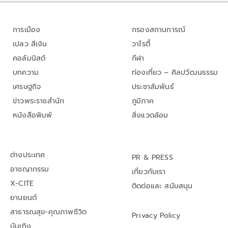
การเมือง
กรองสถานการณ์
เปลว สีเงิน
วาไรตี้
คอลัมนิสต์
กีฬา
บทความ
ท่องเที่ยว – ศิลปวัฒนธรรม
เศรษฐกิจ
ประชาสัมพันธ์
ข่าวพระราชสำนัก
ภูมิภาค
หนังสือพิมพ์
สิ่งแวดล้อม
ต่างประเทศ
PR & PRESS
อาชญากรรม
เกี่ยวกับเรา
X-CITE
ติดต่อและ สนับสนุน
ยานยนต์
สาธารณสุข-คุณภาพชีวิต
Privacy Policy
บันเทิง