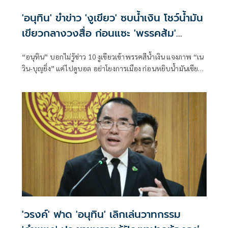
'อนุทิน' ขำข่าว 'งูเขียว' ซบน้ำเงิน โชว์น้ำมัน
เขียวกลางวงสื่อ ก่อนแซะ 'พรรคส้ม'
กระโดดงับอีกแล้ว
“อนุทิน” บอกไม่รู้ข่าว 10 งูเขียวเข้าพรรคสีน้ำเงิน แจงภาพ “เน
วิน-บุญยิ่ง” แค่ไปดูบอล อย่าโยงการเมือง ก่อนหยิบน้ำมันเขียว
โชว์
'วรงค์' ฟาด 'อนุทิน' เลิกเล่นวาทกรรม