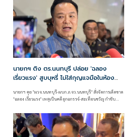
อากาศนั้น
นายกฯ ติง ตร.นนทบุรี ปล่อย 'ฉลอง
เรี่ยวแรง' สูบบุหรี่ ไม่ใส่กุญแจมือในห้อง
ประชุม
นายกฯ คุย "ผวจ.นนทบุรี-ผบก.ภ.จว.นนทบุรี" สั่งจัดการเด็ดขาด
"ฉลอง เรี่ยวแรง" เหตุเป็นคดีอุกฉกรรจ์-สะเทือนขวัญ กำชับ
ผบ.ตร. ให้ติงตำรวจท้องที่นนทบุรี หลังปล่อยผู้ต้องหาให้
สัมภาษณ์ชิวๆ ไม่ใส่กุญแจมือ