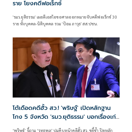
ราย โยงคดีฟอเร็กซ์
'รมว.ยุติธรรม' เผยดีเอสไอขอศาลออกหมายจับคดีฟอเร็กซ์ 30
ราย ทั้งบุคคล-นิติบุคคล รวม 'ป้อม ภาวุธ' สส.ปชน.
โต้เดือดคดีฮั้ว สว.! 'พริษฐ์' เปิดหลักฐาน
โกง 5 จังหวัด 'รมว.ยุติธรรม' บอกเรื่องเก่า
2 ปี เพิ่งตั้งกระทู้ถาม
‘พริษฐ์’ จี้ถาม ‘รุทธพล’ ปมคืบหน้าคดีฮั้ว สว. ขยี้ซ้ำ ปิดหลัก