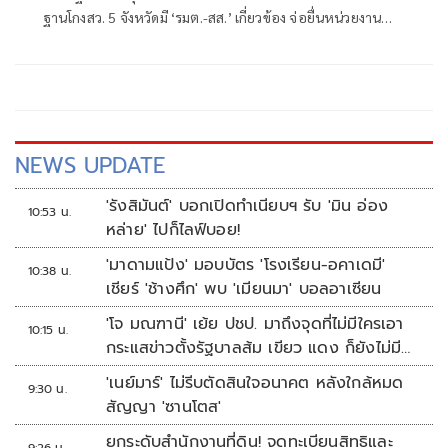
ฐานโกงสว. 5 จังหวัดมี ‘รมต.-สส.’ เกี่ยวข้อง จ่อยื่นหน่วยงาน
สอบเพิ่ม ด้าน ‘รัฐมนตรี’ มาตามนัดเล่นบทเฉไฉ อ้างกฎหมาย-
ข้อบังคับ เว้นช่องไม่ให้ตอบ หากไม่สมควรเปิดเผย
NEWS UPDATE
'รังสิมันต์' บอกเปิดทำเนียบฯ รับ 'มิน อ่อง
10:53 น.
หล่าย' ไปก็ไลฟ์บอย!
'มาดามแป้ง' มอบบัตร 'โรงเรียน-อคาเดมี'
10:38 น.
เชียร์ 'ช้างศึก' พบ 'เมียนมา' บอลอาเซียน
'โจ มณฑานี' เย้ย ปชป. มาถึงจุดที่ไม่มีใครเอา
10:15 น.
กระแสข่าวตั้งรัฐบาลส้ม เขียว แดง ก็ยังไม่มีฟ้า
เลย
'เนย์มาร์' ไม่รีบตัดสินใจอนาคต หลังใกล้หมด
9:30 น.
สัญญา 'ซานโตส'
ยกระดับสำนักงานที่ดิน! จดทะเบียนสิทธิและ