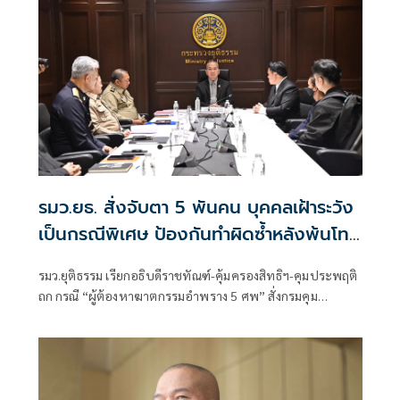
รมว.ยธ. สั่งจับตา 5 พันคน บุคคลเฝ้าระวัง
เป็นกรณีพิเศษ ป้องกันทำผิดซ้ำหลังพ้นโทษ
ลดความเสี่ยงเกิดเหตุร้าย
รมว.ยุติธรรม เรียกอธิบดีราชทัณฑ์-คุ้มครองสิทธิฯ-คุมประพฤติ
ถก กรณี “ผู้ต้องหาฆาตกรรมอำพราง 5 ศพ” สั่งกรมคุม
ประพฤติ เฝ้าระวังกลุ่มเสี่ยง พร้อมบูรณาการมหาดไทย ยก
ระดับมาตรการความปลอดภัยในระดับพื้นที่