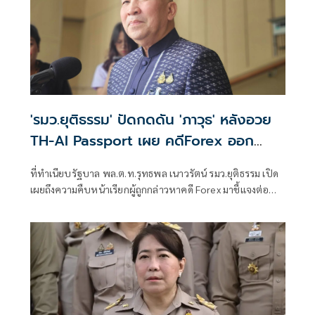
'รมว.ยุติธรรม' ปัดกดดัน 'ภาวุธ' หลังอวย
TH-AI Passport เผย คดีForex ออก
หมายเรียกแล้ว 20 กว่าคน
ที่ทำเนียบรัฐบาล พล.ต.ท.รุทธพล เนาวรัตน์ รมว.ยุติธรรม เปิด
เผยถึงความคืบหน้าเรียกผู้ถูกกล่าวหาคดี Forex มาชี้แจงต่อ
กรมสอบสวนคดีพิเศษ (ดี