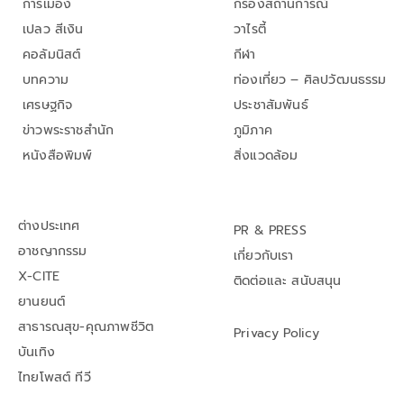
การเมือง
กรองสถานการณ์
เปลว สีเงิน
วาไรตี้
คอลัมนิสต์
กีฬา
บทความ
ท่องเที่ยว – ศิลปวัฒนธรรม
เศรษฐกิจ
ประชาสัมพันธ์
ข่าวพระราชสำนัก
ภูมิภาค
หนังสือพิมพ์
สิ่งแวดล้อม
ต่างประเทศ
PR & PRESS
อาชญากรรม
เกี่ยวกับเรา
X-CITE
ติดต่อและ สนับสนุน
ยานยนต์
สาธารณสุข-คุณภาพชีวิต
Privacy Policy
บันเทิง
ไทยโพสต์ ทีวี