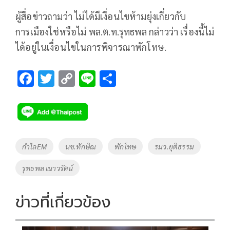
ผู้สื่อข่าวถามว่า ไม่ได้มีเงื่อนไขห้ามยุ่งเกี่ยวกับ
การเมืองใช่หรือไม่ พล.ต.ท.รุทธพล กล่าวว่า เรื่องนี้ไม่
ได้อยู่ในเงื่อนไขในการพิจารณาพักโทษ.
F
T
C
Li
S
ac
wi
o
n
h
e
tt
p
e
ar
b
er
y
e
o
Li
Tags
กำไลEM
นช.ทักษิณ
พักโทษ
รมว.ยุติธรรม
o
n
รุทธพล เนาวรัตน์
k
k
ข่าวที่เกี่ยวข้อง