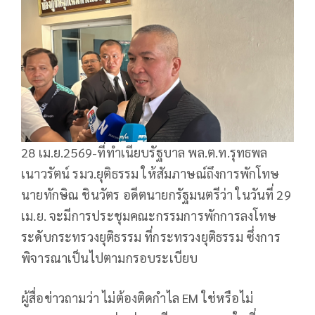
28 เม.ย.2569-ที่ทำเนียบรัฐบาล พล.ต.ท.รุทธพล
เนาวรัตน์ รมว.ยุติธรรม ให้สัมภาษณ์ถึงการพักโทษ
นายทักษิณ ชินวัตร อดีตนายกรัฐมนตรีว่า ในวันที่ 29
เม.ย. จะมีการประชุมคณะกรรมการพักการลงโทษ
ระดับกระทรวงยุติธรรม ที่กระทรวงยุติธรรม ซึ่งการ
พิจารณาเป็นไปตามกรอบระเบียบ
ผู้สื่อข่าวถามว่า ไม่ต้องติดกำไล EM ใช่หรือไม่