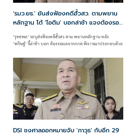
'รมว.ยธ.' ยันส่งฟ้องคดีฮั้วสว. ตามพยาน
หลักฐาน โต้ 'ไอติม' บอกล่าช้า แจงต้องรอ
ผล กกต.ประกอบ
‘รุทธพล’ ระบุส่งฟ้องคดีฮั้วสว.ตาม พยานหลักฐาน หลัง
‘พริษฐ์’ จี้ล่าช้า บอก ต้องรอผลจากกกต.พิจารณาประกอบด้วย
DSI ชงศาลออกหมายจับ 'ภาวุธ' กับอีก 29