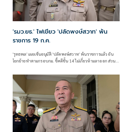
'รมว.ยธ.' ไฟเขียว 'ปลัดพงษ์สวาท' พ้น
ราชการ 19 ก.ค.
'รุทธพล' เผยเซ็นอนุมัติ 'ปลัดพงษ์สวาท' พ้นราชการแล้ว ยัน
โยกย้ายทำตามกรอบกม. ชี้คดีชั้น 14 ไม่เกี่ยวห้ามลาออก ส่วน
รายละเอียดอยู่ที่ ป.ป.ช.