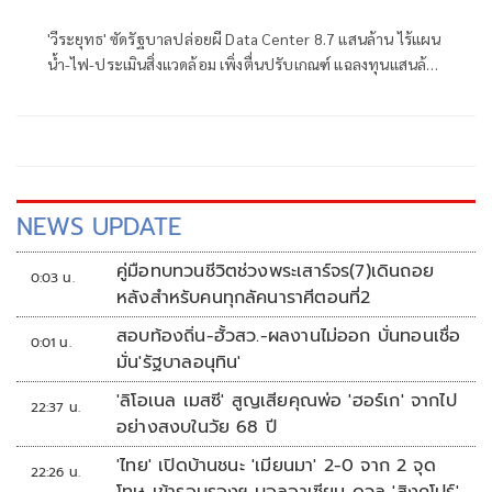
'วีระยุทธ' ซัดรัฐบาลปล่อยผี Data Center 8.7 แสนล้าน ไร้แผน
น้ำ-ไฟ-ประเมินสิ่งแวดล้อม เพิ่งตื่นปรับเกณฑ์ แฉลงทุนแสนล้าน
แต่จ้างงานจริงแค่หลักร้อยคน
NEWS UPDATE
คู่มือทบทวนชีวิตช่วงพระเสาร์จร(7)เดินถอย
0:03 น.
หลังสำหรับคนทุกลัคนาราศีตอนที่2
สอบท้องถิ่น-ฮั้วสว.-ผลงานไม่ออก บั่นทอนเชื่อ
0:01 น.
มั่น'รัฐบาลอนุทิน'
'ลิโอเนล เมสซี' สูญเสียคุณพ่อ 'ฮอร์เก' จากไป
22:37 น.
อย่างสงบในวัย 68 ปี
'ไทย' เปิดบ้านชนะ 'เมียนมา' 2-0 จาก 2 จุด
22:26 น.
โทษ เข้ารอบรองฯ บอลอาเซียน ดวล 'สิงคโปร์'