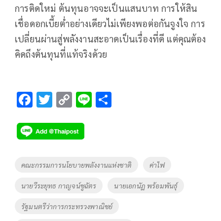
การติดใหม่ ต้นทุนอาจจะเป็นแสนบาท การให้สิน
เชื่อดอกเบี้ยต่ำอย่างเดียวไม่เพียงพอต่อกันจูงใจ การ
เปลี่ยนผ่านสู่พลังงานสะอาดเป็นเรื่องที่ดี แต่คุณต้อง
คิดถึงต้นทุนที่แท้จริงด้วย
F
T
C
Li
S
ac
wi
o
n
h
e
tt
p
e
ar
b
er
y
e
o
Li
Tags
คณะกรรมการนโยบายพลังงานแห่งชาติ
ค่าไฟ
o
n
นายวีระยุทธ กาญจน์ชูฉัตร
นายเอกนัฏ พร้อมพันธุ์
k
k
รัฐมนตรีว่าการกระทรวงพาณิชย์