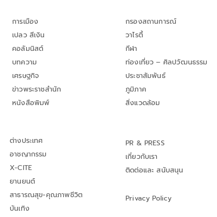
การเมือง
กรองสถานการณ์
เปลว สีเงิน
วาไรตี้
คอลัมนิสต์
กีฬา
บทความ
ท่องเที่ยว – ศิลปวัฒนธรรม
เศรษฐกิจ
ประชาสัมพันธ์
ข่าวพระราชสำนัก
ภูมิภาค
หนังสือพิมพ์
สิ่งแวดล้อม
ต่างประเทศ
PR & PRESS
อาชญากรรม
เกี่ยวกับเรา
X-CITE
ติดต่อและ สนับสนุน
ยานยนต์
สาธารณสุข-คุณภาพชีวิต
Privacy Policy
บันเทิง