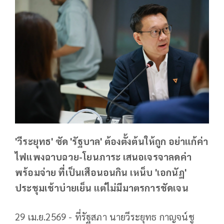
'วีระยุทธ' ซัด 'รัฐบาล' ต้องตั้งต้นให้ถูก อย่าแก้ค่า
ไฟแพงฉาบฉวย-โยนภาระ เสนอเจรจาลดค่า
พร้อมจ่าย ที่เป็นเสือนอนกิน เหน็บ 'เอกนัฏ'
ประชุมเช้าบ่ายเย็น แต่ไม่มีมาตรการชัดเจน
29 เม.ย.2569 - ที่รัฐสภา นายวีระยุทธ กาญจน์ชู