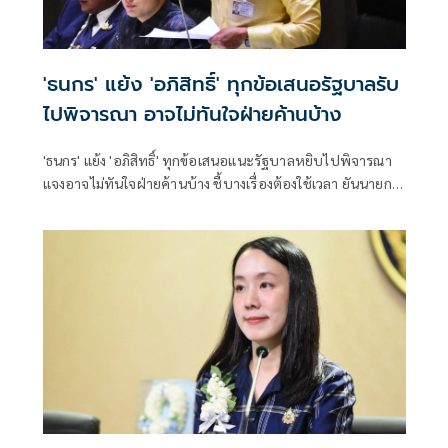
'ธนกร' แย้ง 'อภิสิทธิ์' ทุกข้อเสนอรัฐบาลรับ
ไปพิจารณา อาจไม่ทันใจฝ่ายค้านบ้าง
'ธนกร' แย้ง 'อภิสิทธิ์' ทุกข้อเสนอแนะรัฐบาลหยิบไปพิจารณา
แจงอาจไม่ทันใจฝ่ายค้านบ้าง ชี้บางเรื่องต้องใช้เวลา ยันนายกฯ
ไม่เคยนิ่งนอนใจ สั่งการใกล้ชิดห้ามทอดทิ้งประชาชน