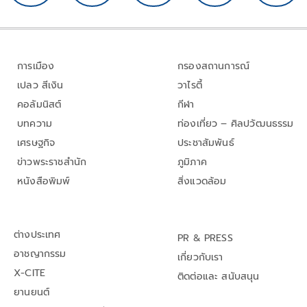
การเมือง
กรองสถานการณ์
เปลว สีเงิน
วาไรตี้
คอลัมนิสต์
กีฬา
บทความ
ท่องเที่ยว – ศิลปวัฒนธรรม
เศรษฐกิจ
ประชาสัมพันธ์
ข่าวพระราชสำนัก
ภูมิภาค
หนังสือพิมพ์
สิ่งแวดล้อม
ต่างประเทศ
PR & PRESS
อาชญากรรม
เกี่ยวกับเรา
X-CITE
ติดต่อและ สนับสนุน
ยานยนต์