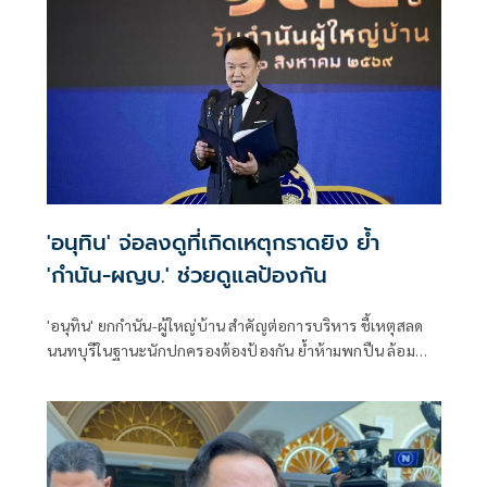
'อนุทิน' จ่อลงดูที่เกิดเหตุกราดยิง ย้ำ
'กำนัน-ผญบ.' ช่วยดูแลป้องกัน
'อนุทิน' ยกกำนัน-ผู้ใหญ่บ้าน สำคัญต่อการบริหาร ชี้เหตุสลด
นนทบุรีในฐานะนักปกครองต้องป้องกัน ย้ำห้ามพกปืน ล้อม
คอกแล้วแต่ยังเล็ดลอดได้ ขอร่วมมือดูแลพื้นที่เข้ม เตรียมรุดลงดู
ที่เกิดเหตุ