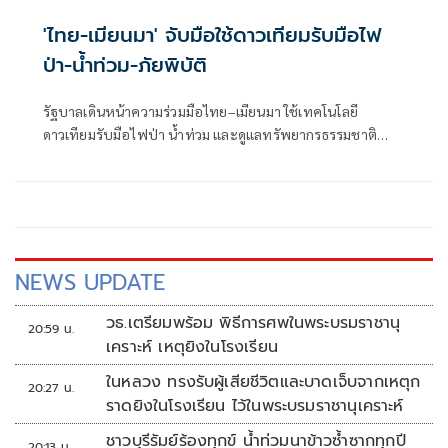
'ไทย-เมียนมา' จับมือใช้ดาวเทียมรับมือไฟ
ป่า-น้ำท่วม-ภัยพิบัติ
รัฐบาลเดินหน้าความร่วมมือไทย–เมียนมา ใช้เทคโนโลยี
ดาวเทียมรับมือไฟป่า น้ำท่วม และดูแลทรัพยากรธรรมชาติ
ชายแดน ยกระดับการจัดการภัยพิบัติและสิ่งแวดล้อมร่วมกัน
NEWS UPDATE
วธ.เตรียมพร้อม พิธีการศพในพระบรมราชานุ
20:59 น.
เคราะห์ เหตุยิงในโรงเรียน
ในหลวง ทรงรับผู้เสียชีวิตและบาดเจ็บจากเหตุก
20:27 น.
ราดยิงในโรงเรียน ไว้ในพระบรมราชานุเคราะห์
ชาวบุรีรัมย์ร้องทุกข์ น้ำท่วมนาข้าวซ้ำซากทุกปี
20:13 น.