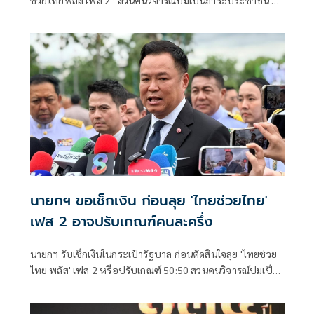
การค้า-จีดีพีพุ่งไม่พูดถึง “ศุภจี” รอถก “เอกนิติ” ดันไทยเที่ยว
ไทยพลัสหรือไม่
นายกฯ ขอเช็กเงิน ก่อนลุย 'ไทยช่วยไทย'
เฟส 2 อาจปรับเกณฑ์คนละครึ่ง
นายกฯ รับเช็กเงินในกระเป๋ารัฐบาล ก่อนตัดสินใจลุย 'ไทยช่วย
ไทย พลัส' เฟส 2 หรือปรับเกณฑ์ 50:50 สวนคนวิจารณ์ปมเป็น
ภาระประชาชน ชี้การค้า-จีดีพี พุ่งไม่พูดถึง ยันสถานะคลังยัง
แข็งแรง