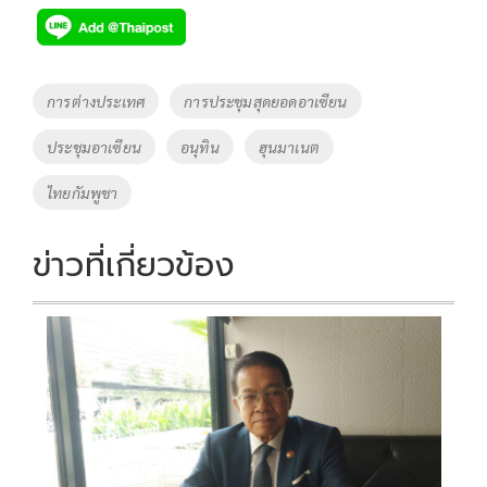
e
tt
p
e
ar
b
er
y
e
o
Li
Tags
การต่างประเทศ
การประชุมสุดยอดอาเซียน
o
n
ประชุมอาเซียน
อนุทิน
ฮุนมาเนต
k
k
ไทยกัมพูชา
ข่าวที่เกี่ยวข้อง