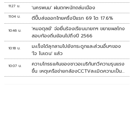
11:27 น.
'นครพนม' ฝนตกหนักถล่มเมือง
11:04 น.
ตีปี๊บส่งออกไทยครึ่งปีแรก 69 โต 17.6%
'หมอตุลย์' จ่อยื่นร้องเรียนนายกฯ ขยายผลโกง
10:46 น.
สอบท้องถิ่นย้อนไปถึงปี 2566
มะเร็งได้ลุกลามไปยังกระดูกและส่วนอื่นๆของ
10:18 น.
'โจ ไบเดน' แล้ว
ความโกรธแค้นของชาวอเมริกันทวีความรุนแรง
10:07 น.
ขึ้น เหตุเครือข่ายกล้องCCTVละเมิดความเป็น
ส่วนตัว