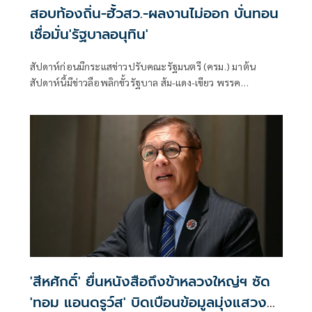
สอบท้องถิ่น-ฮั้วสว.-ผลงานไม่ออก บั่นทอน
เชื่อมั่น'รัฐบาลอนุทิน'
สัปดาห์ก่อนมีกระแสข่าวปรับคณะรัฐมนตรี (ครม.) มาต้น
สัปดาห์นี้มีข่าวลือพลิกขั้วรัฐบาล ส้ม-แดง-เขียว พรรค
ประชาชน พรรคเพื่อไทย และพรรคกล้าธรรม จับมือกัน
'สีหศักดิ์' ยื่นหนังสือถึงข้าหลวงใหญ่ฯ ซัด
'ทอม แอนดรูว์ส' บิดเบือนข้อมูลมุ่งแสวงหา