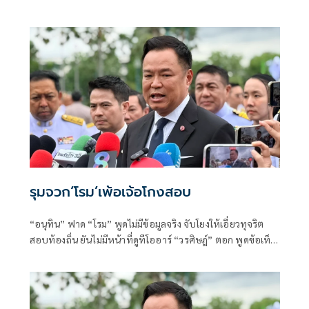
ดวงใจด้วยพระบารมี” ปี 2569 ซึ่งจัดขึ้นระหว่างวันที่ 8–16
สิงหาคม นี้ ณ อาคารชาเลนเจอร์ 1–3 อิมแพ็ค เมืองทองธานี ซึ่ง
นายกรัฐมนตรีจะเดินทางมาเปิดงานอย่างเป็นทางการ ในวัน
จันทร์ที่ 10 สิงหาคม
รุมจวก‘โรม’เพ้อเจ้อโกงสอบ
“อนุทิน” ฟาด “โรม” พูดไม่มีข้อมูลจริง จับโยงให้เอี่ยวทุจริต
สอบท้องถิ่น ยันไม่มีหน้าที่ดูทีโออาร์ “วรศิษฎ์” ตอก พูดข้อเท็จ
จริงไม่ครบ