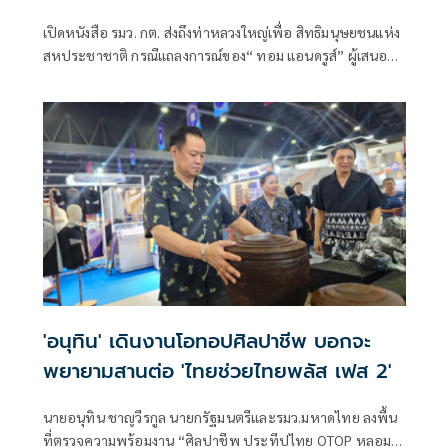
ผลประโยชน์ทางการเมือง
เปิดหนังสือ รมว. กต. ส่งถึงท่าหลวงใหญ่เพื่อ สิทธิมนุษยชนแห่ง
สหประชาชาติ กรณีแถลงการณ์ของ“ ทอม แอนดรูส์” ผู้เสนอ
รายงานพิเศษ เกี่ยวกับสถานการณ์สิทธิมนุษชนในกัมพูชา
พาดพิงไทยด้วยข้อมูลที่ไม่ตรงกับความเป็นจริง
'อนุทิน' เดินงานโอทอปศิลปาชีพ บอกจะ
พยายามสานต่อ 'ไทยช่วยไทยพลัส เฟส 2'
นายอนุทิน ชาญวีรกูล นายกรัฐมนตรีและรมว.มหาดไทย ลงพื้น
ที่ตรวจความพร้อมงาน “ศิลปาชีพ ประทีปไทย OTOP หลอม