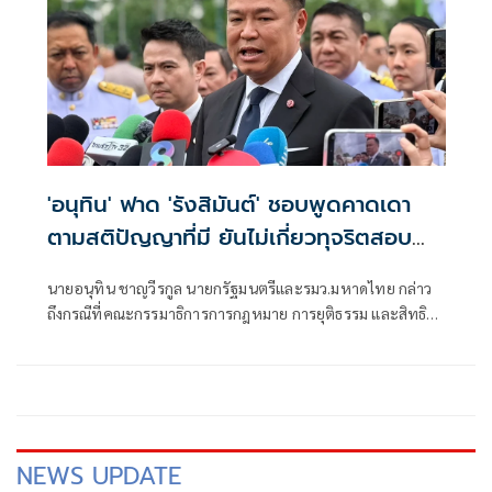
'อนุทิน' ฟาด 'รังสิมันต์' ชอบพูดคาดเดา
ตามสติปัญญาที่มี ยันไม่เกี่ยวทุจริตสอบ
ท้องถิ่น
นายอนุทิน ชาญวีรกูล นายกรัฐมนตรีและรมว.มหาดไทย กล่าว
ถึงกรณีที่คณะกรรมาธิการการกฎหมาย การยุติธรรม และสิทธิ
มนุษยชน สภาผู้แทนราษฎร ที่มี นายรังสิมันต์ โรม เป็นประธาน
กรรมาธิการ มีการอ้างชื่อนายกรัฐมนตรี เข้าไปเกี่ยวข้องกับการ
ทุจริตสอบท้องถิ่น
NEWS UPDATE