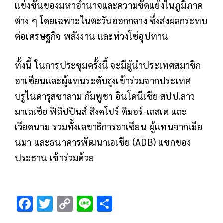
แข่งขันของมหาอำนาจและความขัดแย้งในภูมิภาค
ต่าง ๆ โดยเฉพาะในตะวันออกกลาง ซึ่งส่งผลกระทบ
ต่อเศรษฐกิจ พลังงาน และห่วงโซ่อุปทาน
ทั้งนี้ ในการประชุมครั้งนี้ จะมีผู้นำประเทศสมาชิก
อาเซียนและผู้แทนระดับสูงเข้าร่วมจากประเทศ
บรูไนดารุสซาลาม กัมพูชา อินโดนีเซีย สปป.ลาว
มาเลเซีย ฟิลิปปินส์ สิงคโปร์ ติมอร์-เลสเต และ
เวียดนาม รวมทั้งเลขาธิการอาเซียน ผู้แทนจากเมีย
นมา และธนาคารพัฒนาเอเชีย (ADB) แขกของ
ประธาน เข้าร่วมด้วย
F
T
C
Li
S
ac
wi
o
n
h