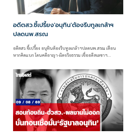
อดีตสว.ชี้เปรี้ยง'อนุทิน'ต้องรีบทูลเกล้าฯ
ปลดนพ.สรณ
อดีตสว.ชี้เปรี้ยง อนุทินต้องรีบทูลเกล้าฯปลดนพ.สรณ เตือน
หากคิดแบก โดนคดีอาญา-ผิดจริยธรรม เชื่ออดีตเลขาฯ
ปธ.กสทช.ชิงลาออกด่วน เพราะได้สัญญาณพิเศษ