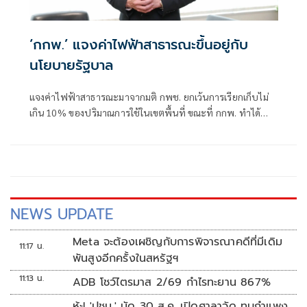
‘กกพ.’ แจงค่าไฟฟ้าสาธารณะขึ้นอยู่กับ
นโยบายรัฐบาล
แจงค่าไฟฟ้าสาธารณะมาจากมติ กพช. ยกเว้นการเรียกเก็บไม่
เกิน 10% ของปริมาณการใช้ในเขตพื้นที่ ขณะที่ กกพ. ทำได้
เพียง เร่งรัดการไฟฟ้าติดมิเตอร์วัดการใช้ไฟให้ครบถ้วน เพื่อไม่
ให้ ประชาชนแบกภาระเกินควร
NEWS UPDATE
Meta จะต้องเผชิญกับการพิจารณาคดีที่มีเดิม
11:17 น.
พันสูงอีกครั้งในสหรัฐฯ
11:13 น.
ADB โชว์ไตรมาส 2/69 กำไรทะยาน 867%
ห้ะ! 'ปชน.' นัด 30 ส.ค. เปิดศาลาวัด ทุบกำแพง