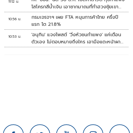
11:12 น.
โสโครกสีน้ำเงิน เอาซากมาถมที่ทำฮวงซุ้ยเขา
กระโดง
กรมเจรจาฯ เผย FTA หนุนการค้าไทย ครึ่งปี
10:56 น.
แรก โต 21.8%
'อนุทิน' แจงโพสต์ 'วิ่งหัวชนกำแพง' แค่เตือน
10:53 น.
ตัวเอง ไม่ตอบหมายถึงใคร เอามือแตะหน้าผา
กบอก 'หัวโน'