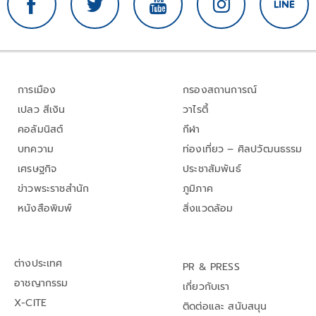
การเมือง
กรองสถานการณ์
เปลว สีเงิน
วาไรตี้
คอลัมนิสต์
กีฬา
บทความ
ท่องเที่ยว – ศิลปวัฒนธรรม
เศรษฐกิจ
ประชาสัมพันธ์
ข่าวพระราชสำนัก
ภูมิภาค
หนังสือพิมพ์
สิ่งแวดล้อม
ต่างประเทศ
PR & PRESS
อาชญากรรม
เกี่ยวกับเรา
X-CITE
ติดต่อและ สนับสนุน