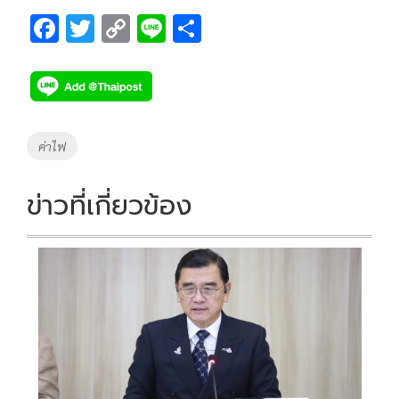
F
T
C
Li
S
ac
wi
o
n
h
e
tt
p
e
ar
b
er
y
e
o
Li
Tags
ค่าไฟ
o
n
k
k
ข่าวที่เกี่ยวข้อง