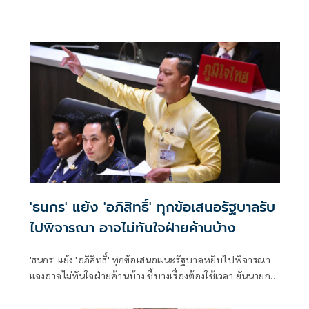
บาท/หน่วย
'ธนกร' แย้ง 'อภิสิทธิ์' ทุกข้อเสนอรัฐบาลรับ
ไปพิจารณา อาจไม่ทันใจฝ่ายค้านบ้าง
'ธนกร' แย้ง 'อภิสิทธิ์' ทุกข้อเสนอแนะรัฐบาลหยิบไปพิจารณา
แจงอาจไม่ทันใจฝ่ายค้านบ้าง ชี้บางเรื่องต้องใช้เวลา ยันนายกฯ
ไม่เคยนิ่งนอนใจ สั่งการใกล้ชิดห้ามทอดทิ้งประชาชน