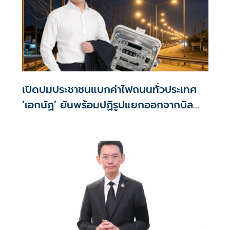
เปิดปมประชาชนแบกค่าไฟถนนทั่วประเทศ
‘เอกนัฏ’ ยันพร้อมปฏิรูปแยกออกจากบิล
ชัดเจน