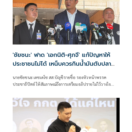
'ชัยชนะ' ฟาด 'เอกนิติ-ศุภจี' แก้ปัญหาให้
ประชาชนไม่ได้ เหน็บควรกินน้ำมันตับปลา
สมองจะได้ดีขึ้น
นายชัยชนะ เดชเดโช สส.บัญชีรายชื่อ รองหัวหน้าพรรค
ประชาธิปัตย์ ให้สัมภาษณ์ถึงการเตรียมอภิปรายไม่ไว้วางใจ
รัฐบาลของฝ่ายค้าน ว่า ต้องให้พรรคประชาชนเป็นผู้ยื่น เมื่อ
ไหร่ที่ฝ่ายค้านมีมติว่ายื่นอภิปรายไม่ไว้วางใจ พรรคร่วมฝ่าย
ค้านก็จะนำเรื่องกลับหารือแต่ละพรรค ยืนยันว่ามีความพร้อม
อยู่แล้ว ซึ่งต้องดูไทม์ไลน์ว่าพรรคประชาชนกำหนดช่วงไหน
เพราะเมื่อเปิดสภามา