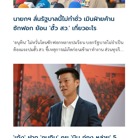
นายกฯ ลั่นรัฐบาลนี้ไม่ทำชั่ว เมินฝ่ายค้าน
ซักฟอก ย้อน 'ฮั้ว สว.' เกี่ยวอะไร
'อนุทิน' ไม่หวั่นโดนซักฟอกหลายปมร้อน บอกรัฐบาลไม่จำเป็น
ต้องแจงปมฮั้ว สว. ชี้เหตุการณ์เกิดก่อนเข้ามาทำงาน ส่วนทุจริต
สอบท้องถิ่นทำเต็มที่ เรื่องจบแล้ว ยันไม่ต้องมีองครักษ์พิทักษ์
'เท้ง' ฝาก 'อนุทิน' คุย 'มิน อ่อง หล่าย' 5