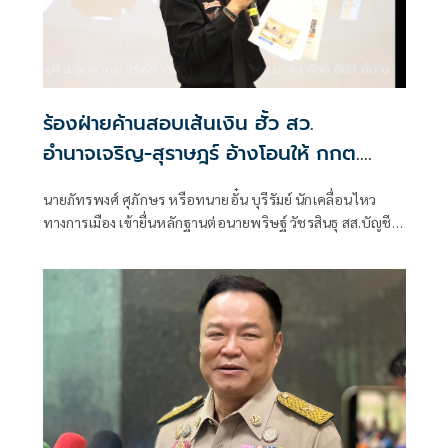
ร้องฝ่ายค้านสอบเส้นเงิน ฮั้ว สว.
อำนาจเจริญ-สุราษฎร์ อ้างโอนให้ กกต.
เกือบล้าน
นายภัทรพงศ์ ศุภักษร หรือทนายอั๋น บุรีรัมย์ นักเคลื่อนไหว
ทางการเมือง เข้ายื่นหลักฐานต่อนายพริษฐ์ วัชรสินธุ สส.บัญชี
รายชื่อ และรองหัวหน้าพรรคประชาชน ในฐานะประธานคณะ
กรรมการประสานงานพรรคร่วมฝ่ายค้าน (วิปฝ่ายค้าน)