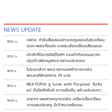
การปฏิบัติหน้าที่หรือไม่
NEWS UPDATE
กสทช. กำชับสื่อเสนอข่าวเหตุรุนแรงในโรงเรียน
18:52 น.
งดภาพสะเทือนใจ-รายละเอียดเสี่ยงเลียนแบบ
เจ้าฟ้าทีปังกรรัศมีโชติฯ ทรงทำกิจกรรมอาสา
18:22 น.
ปรุงข้าวผัดหมูพระราชทานประชาชน
โปรดเกล้าฯ พระราชทานยศข้าราชการใน
18:19 น.
พระองค์ฝ่ายทหาร 19 นาย
NEXTOPIA ชู ‘Love with Purpose’ รับวัน
18:12 น.
แม่ ดึงไลฟ์สไตล์-ความยั่งยืน สร้างประสบกา
รณ์ช้อปปิงมีความหมาย
นายกฯ เผยสาเหตุกราดยิง เครียดเรื่องเรียน
18:09 น.
วางแผนก่อเหตุ มีเป้าหมายชัดเจน