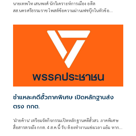
นายเทพไท เสนพงศ์ นักวิเคราะห์การเมือง อดีต
สส.นครศรีธรรมราช โพสต์ข้อความผ่านเฟซบุ๊กในหัวข้อ
"กระตุกเตือน : ทวงผลประชามติ แก้ไขรัฐธรรมนูญ" โดยระบุว่า
ชำแหละคดีฮั้วภาคพิเศษ เปิดหลักฐานส่ง
ตรง กกต.
'ฝ่ายค้าน' เตรียมจัดกิจกรรมเปิดหลักฐานคดีฮั้วสว. ภาคพิเศษ
สื่อสารตรงถึง กกต. 4 ส.ค.นี้ รับ ต้องทำงานแข่งเวลา แย้ม หาก
ยกคำร้องทั้งหมด-ตัดตอนบางรายส่งศาล ต้องดูเข้าข่ายละเว้น