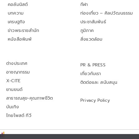
คอลัมนิสต์
กีฬา
บทความ
ท่องเที่ยว – ศิลปวัฒนธรรม
เศรษฐกิจ
ประชาสัมพันธ์
ข่าวพระราชสำนัก
ภูมิภาค
หนังสือพิมพ์
สิ่งแวดล้อม
ต่างประเทศ
PR & PRESS
อาชญากรรม
เกี่ยวกับเรา
X-CITE
ติดต่อและ สนับสนุน
ยานยนต์
สาธารณสุข-คุณภาพชีวิต
Privacy Policy
บันเทิง
ไทยโพสต์ ทีวี