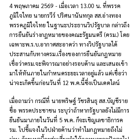
4 พฤษภาคม 2569 - เมื่อเวลา 13.00 น. ที่พรรค
ภูมิใจไทย นายกรวีร์ ปริศนานันทกุล สส.อ่างทอง
พรรคภูมิใจไทย ในฐานะประธานวิปรัฐบาล กล่าวถึง
การยืนยันร่างกฎหมายของคณะรัฐมนตรี (ครม.) โดย
เฉพาะพ.ร.บ.อากาศสะอาดว่า ทางวิปรัฐบาลได้
ประสานกับทางครม.เรื่องของการยืนยันกฎหมาย
เชื่อว่าครม.จะพิจารณาอย่างรอบด้าน และเสนอเข้า
มาให้ทันภายในกำหนดระยะเวลาอยู่แล้ว แต่เชื่อว่า
น่าจะเกิดขึ้นก่อนวันที่ 12 พ.ค.นี้ซึ่งเป็นเดดไลน์
เมื่อถามว่า กรณีที่ นายพริษฐ์ วัชรสินธุ สส.บัญชีราย
ชื่อ พรรคประชาชน ระบุว่าถ้าหากรัฐบาลยังไม่มีการ
ยืนยันมาภายในวันที่ 5 พ.ค. ก็จะเชิญเลขาธิการค
รม. ไปชี้แจงในวิปฝ่ายค้านว่าทำไมกฎหมายถึงไม่
ผ่าน ด้วยเหตุนี้จะสุ่มเสี่ยงทำให้กฎหมายถูกปัดตกไป