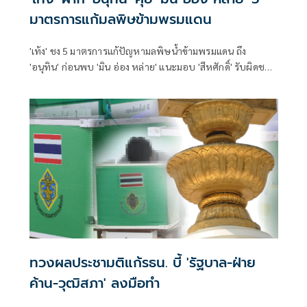
มาตรการแก้มลพิษข้ามพรมแดน
'เท้ง' ชง 5 มาตรการแก้ปัญหามลพิษน้ำข้ามพรมแดน ถึง
'อนุทิน' ก่อนพบ 'มิน อ่อง หล่าย' แนะมอบ 'สีหศักดิ์' รับผิดชอบ
หลัก ฝ่ายค้านติดตามความคืบหน้าทุกไตรมาส
ทวงผลประชามติแก้รธน. บี้ 'รัฐบาล-ฝ่าย
ค้าน-วุฒิสภา' ลงมือทำ