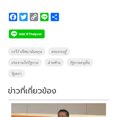
F
T
C
Li
S
ac
wi
o
n
h
e
tt
p
e
ar
b
er
y
e
o
Li
Tags
กรวีร์ ปริศนานันทกุล
ตอบกระทู้
o
n
ประธานวิปรัฐบาล
ฝ่ายค้าน
รัฐบาลอนุทิน
k
k
รัฐสภา
ข่าวที่เกี่ยวข้อง