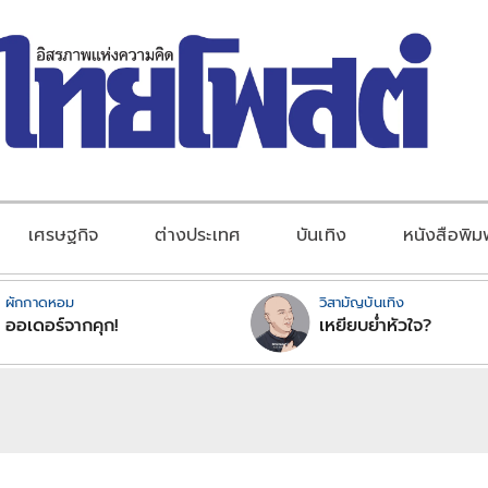
เศรษฐกิจ
ต่างประเทศ
บันเทิง
หนังสือพิม
ผักกาดหอม
วิสามัญบันเทิง
ออเดอร์จากคุก!
เหยียบย่ำหัวใจ?