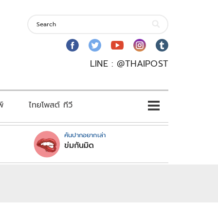
LINE : @THAIPOST
พ์
ไทยโพสต์ ทีวี
คันปากอยากเล่า
ข่มกันมิด