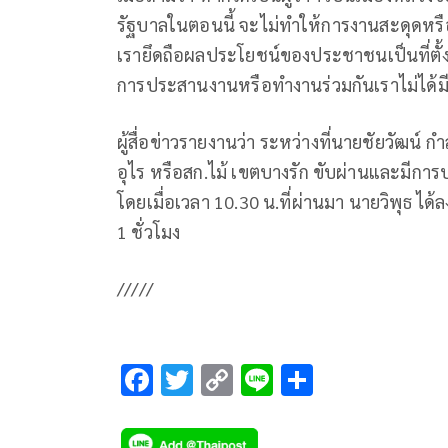
รัฐบาลในตอนนี้ จะไม่ทำให้การงานสะดุดหรือม
เรายึดถือผลประโยชน์ของประชาชนเป็นที่ตั
การประสานงานหรือทำงานร่วมกันเราไม่ได้มีค
ผู้สื่อข่าวรายงานว่า ระหว่างที่นายชัยวัฒน์ ก
อุไร หรือสก.ไม้ เขตบางรัก ขับผ่านและมีการป
โดยเมื่อเวลา 10.30 น.ที่ผ่านมา นายวิพุธ ได้
1 ชั่วโมง
/////
F
T
C
Li
S
ac
wi
o
n
h
e
tt
p
e
ar