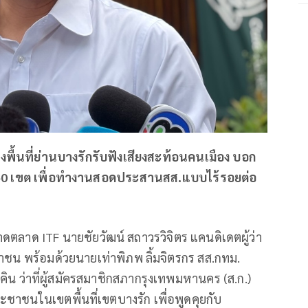
 ลงพื้นที่ย่านบางรักรับฟังเสียงสะท้อนคนเมือง บอก
ัด 50 เขต เพื่อทำงานสอดประสานสส.แบบไร้รอยต่อ
าดตลาด ITF นายชัยวัฒน์ สถาวรวิจิตร แคนดิเดตผู้ว่า
น พร้อมด้วยนายเท่าพิภพ ลิ้มจิตรกร สส.กทม.
น ว่าที่ผู้สมัครสมาชิกสภากรุงเทพมหานคร (ส.ก.)
าชนในเขตพื้นที่เขตบางรัก เพื่อพูดคุยกับ