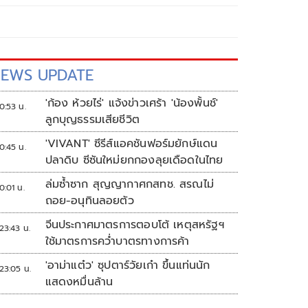
EWS UPDATE
'ก้อง ห้วยไร่' แจ้งข่าวเศร้า 'น้องพั้นช์'
0:53 น.
ลูกบุญธรรมเสียชีวิต
'VIVANT' ซีรีส์แอคชันฟอร์มยักษ์แดน
0:45 น.
ปลาดิบ ซีซันใหม่ยกกองลุยเดือดในไทย
ล่มซ้ำซาก สุญญากาศกสทช. สรณไม่
0:01 น.
ถอย-อนุทินลอยตัว
จีนประกาศมาตรการตอบโต้ เหตุสหรัฐฯ
23:43 น.
ใช้มาตรการคว่ำบาตรทางการค้า
'อาม่าแต๋ว' ซุปตาร์วัยเก๋า ขึ้นแท่นนัก
23:05 น.
แสดงหมื่นล้าน