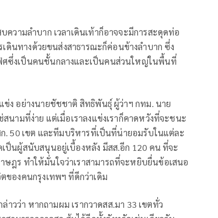
ระสบความลำบาก เวลาเดินเท้าก็อาจจะมีการสะดุดท่อ
การเดินทางด้วยขนส่งสาธารณะก็ค่อนข้างลำบาก ซึ่ง
ฟิศซึ่งเป็นคนชั้นกลางและเป็นคนส่วนใหญ่ในพื้นที่
ข่ง อย่างนายชัชชาติ สิทธิพันธุ์ ผู้ว่าฯ กทม. นาย
ช่สนามที่ง่าย แต่เมื่อเราลงแข่งเราก็คาดหวังที่จะชนะ
ก. 50 เขต และทีมบริหารที่เป็นที่น่ายอมรับในแต่ละ
นผู้สนับสนุนอยู่เบื้องหลัง มีสส.อีก 120 คน ที่จะ
าษฎร ทำให้มั่นใจว่าเราสามารถที่จะหยิบยื่นข้อเสนอ
ิตของคนกรุงเทพฯ ที่ดีกว่าเดิม
ฒน์ กล่าวว่า หากถามผม เรากวาดสส.มา 33 เขตทั่ว