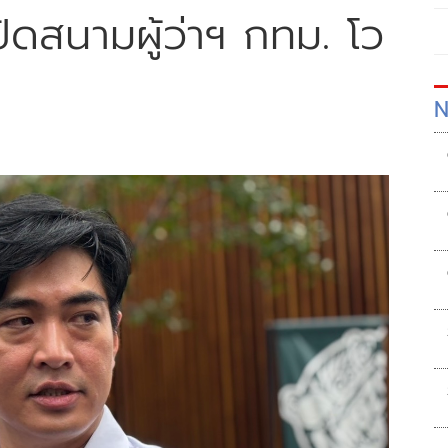
ปิดสนามผู้ว่าฯ กทม. โว
N