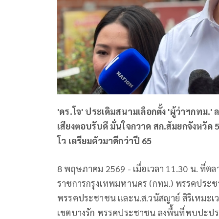
'ดร.โจ' ประเดิมสนามเลือกตั้ง 'ผู้ว่าฯกทม.'
เสียงตอบรับดี มั่นใจกวาด สก.ส้มยกจังหว
โว เตรียมตัวมาดีกว่าปี 65
8 พฤษภาคม 2569 - เมื่อเวลา 11.30 น. ที่ตล
ราชการกรุงเทพมหานคร (กทม.) พรรคประชาช
พรรคประชาชน และน.ส.วนัสญาย์ สิริเหมะเวคิ
เขตบางรัก พรรคประชาชน ลงพื้นที่พบปะประช