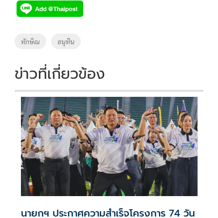
e
tt
p
e
ar
b
er
y
e
o
Li
Tags
ทักษิณ
อนุทิน
o
n
k
k
ข่าวที่เกี่ยวข้อง
นายกฯ ประกาศความสำเร็จโครงการ 74 วัน