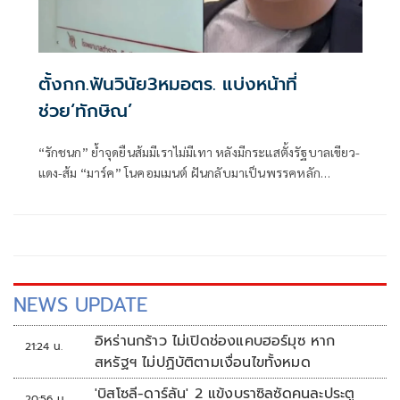
ตั้งกก.ฟันวินัย3หมอตร. แบ่งหน้าที่
ช่วย‘ทักษิณ’
“รักชนก” ย้ำจุดยืนส้มมีเราไม่มีเทา หลังมีกระแสตั้งรัฐบาลเขียว-
แดง-ส้ม “มาร์ค” โนคอมเมนต์ ฝันกลับมาเป็นพรรคหลัก
“ผบ.ตร.” ตั้งกรรมการสอบ
NEWS UPDATE
อิหร่านกร้าว ไม่เปิดช่องแคบฮอร์มุซ หาก
21:24 น.
สหรัฐฯ ไม่ปฏิบัติตามเงื่อนไขทั้งหมด
'บิสโซลี-ดาร์ลัน' 2 แข้งบราซิลซัดคนละประตู
20:56 น.