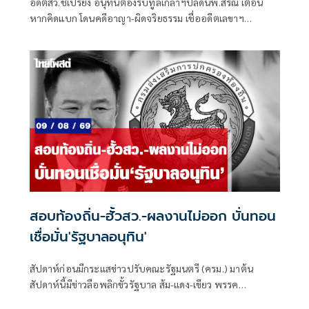
อดีตสว.ชี้เปรี้ยง อนุทินต้องรีบทูลเกล้าฯปลดนพ.สรณ เตือน
หากคิดแบก โดนคดีอาญา-ผิดจริยธรรม เชื่ออดีตเลขาฯ
ปธ.กสทช.ชิงลาออกด่วน เพราะได้สัญญาณพิเศษ
สอบท้องถิ่น-ฮั้วสว.-ผลงานไม่ออก บั่นทอน
เชื่อมั่น'รัฐบาลอนุทิน'
สัปดาห์ก่อนมีกระแสข่าวปรับคณะรัฐมนตรี (ครม.) มาต้น
สัปดาห์นี้มีข่าวลือพลิกขั้วรัฐบาล ส้ม-แดง-เขียว พรรค
ประชาชน พรรคเพื่อไทย และพรรคกล้าธรรม จับมือกัน