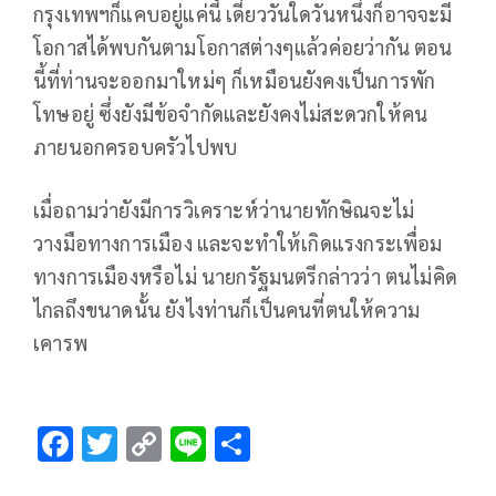
กรุงเทพฯก็แคบอยู่แค่นี้ เดี๋ยววันใดวันหนึ่งก็อาจจะมี
โอกาสได้พบกันตามโอกาสต่างๆแล้วค่อยว่ากัน ตอน
นี้ที่ท่านจะออกมาใหม่ๆ ก็เหมือนยังคงเป็นการพัก
โทษอยู่ ซึ่งยังมีข้อจำกัดและยังคงไม่สะดวกให้คน
ภายนอกครอบครัวไปพบ
เมื่อถามว่ายังมีการวิเคราะห์ว่านายทักษิณจะไม่
วางมือทางการเมือง และจะทำให้เกิดแรงกระเพื่อม
ทางการเมืองหรือไม่ นายกรัฐมนตรีกล่าวว่า ตนไม่คิด
ไกลถึงขนาดนั้น ยังไงท่านก็เป็นคนที่ตนให้ความ
เคารพ
F
T
C
Li
S
ac
wi
o
n
h