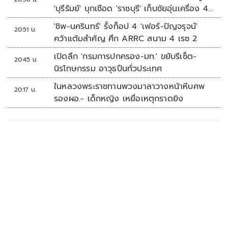
'บุรีรัมย์' บุกเชือด 'ราชบุรี' เก็บชัยอุ่นเครื่อง 4
นัดรวด
'ชิพ-นครินทร์' รั้งท็อป 4 'เฟอร์-ปัญจรุจน์'
20:51 น.
คว้าแต้มสำคัญ ศึก ARRC สนาม 4 เรซ 2
เปิดลึก 'กรมการปกครอง-มท.' ขยับรีเซ็ต-
20:45 น.
นิรโทษกรรม อาวุธปืนทั่วประเทศ
ในหลวงพระราชทานพวงมาลาวางหน้าหีบศพ
20:17 น.
รองผอ.- เด็กหญิง เหยื่อเหตุกราดยิง