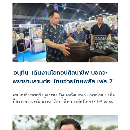
'อนุทิน' เดินงานโอทอปศิลปาชีพ บอกจะ
พยายามสานต่อ 'ไทยช่วยไทยพลัส เฟส 2'
นายอนุทิน ชาญวีรกูล นายกรัฐมนตรีและรมว.มหาดไทย ลงพื้น
ที่ตรวจความพร้อมงาน “ศิลปาชีพ ประทีปไทย OTOP หลอม
ดวงใจด้วยพระบารมี” ปี 2569 ซึ่งจัดขึ้นระหว่างวันที่ 8–16
สิงหาคม นี้ ณ อาคารชาเลนเจอร์ 1–3 อิมแพ็ค เมืองทองธานี ซึ่ง
นายกรัฐมนตรีจะเดินทางมาเปิดงานอย่างเป็นทางการ ในวัน
จันทร์ที่ 10 สิงหาคม