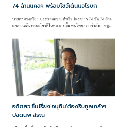
74 ล้านแคลฯ พร้อมโชว์เต้นแอโรบิก
นายกฯควงภริยา ประกาศความสำเร็จ โครงการ 74 วัน 74 ล้าน
แคลฯ เฉลิมพระเกียรติในหลวง ปลื้ม คนไทยออกกำลังกาย ชู
“สุขภาพดี -สร้างเศรษฐกิจดี -สังคมมั่นคง“ ก่อนร่วมเต้นแอโรบิก
สนุกสนาน
อดีตสว.ชี้เปรี้ยง'อนุทิน'ต้องรีบทูลเกล้าฯ
ปลดนพ.สรณ