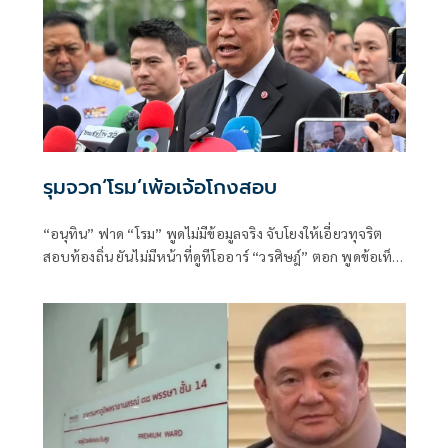
รุมจวก‘โรม’เพ้อเจ้อโกงสอบ
“อนุทิน” ฟาด “โรม” พูดไม่มีข้อมูลจริง จับโยงให้เอี่ยวทุจริต
สอบท้องถิ่น ยันไม่มีหน้าที่ดูทีโออาร์ “วรศิษฎ์” ตอก พูดข้อเท็จ
จริงไม่ครบ