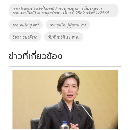
o
Li
Tags
การประชุมประจำปีสภาผู้ว่าการกองทุนการเงินระหว่าง
ประเทศ (IMF) และกลุ่มธนาคารโลก ปี 2569 ครั้งที่ 1/2569
o
n
k
k
ประชุมใหญ่ imf
ประชุมใหญ่ผู้แทน imf
รัชดา ธนาดิเรก
วันจันทร์ที่ 11 พ.ค.
ข่าวที่เกี่ยวข้อง