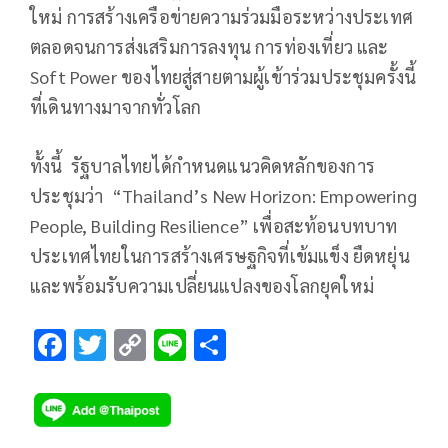
ใหม่ การสร้างเครือข่ายความร่วมมือระหว่างประเทศ
ตลอดจนการส่งเสริมการลงทุน การท่องเที่ยว และ
Soft Power ของไทยสู่สายตามผู้เข้าร่วมประชุมครั้งนี้
ที่เดินทางมาจากทั่วโลก
ทั้งนี้ รัฐบาลไทยได้กำหนดแนวคิดหลักของการ
ประชุมว่า “Thailand’s New Horizon: Empowering
People, Building Resilience” เพื่อสะท้อนบทบาท
ประเทศไทยในการสร้างเศรษฐกิจที่เข้มแข็ง ยืดหยุ่น
และพร้อมรับความเปลี่ยนแปลงของโลกยุคใหม่
F
T
C
Li
S
ac
wi
o
n
h
e
tt
p
e
ar
b
er
y
e