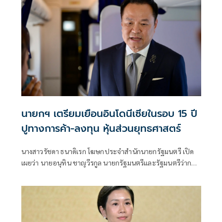
นายกฯ เตรียมเยือนอินโดนีเซียในรอบ 15 ปี
ปูทางการค้า-ลงทุน หุ้นส่วนยุทธศาสตร์
นางสาวรัชดา ธนาดิเรก โฆษกประจำสำนักนายกรัฐมนตรี เปิด
เผยว่า นายอนุทิน ชาญวีรกูล นายกรัฐมนตรีและรัฐมนตรีว่าการ
กระทรวงมหาดไทย มีกำหนดเยือนสาธารณรัฐอินโดนีเซียอย่าง
เป็นทางการ