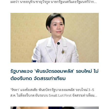
เผยว่า นายอนุทิน ชาญวีรกูล นายกรัฐมนตรีและรัฐมนตรีว่าการ
กระทรวงมห
รัฐบาลแจง 'พันธบัตรออมพลัส' รอบใหม่ ไม่
ต้องรีบกด จัดสรรเท่าเทียม
'รัชดา' แจงข้อสงสัย พันธบัตรรัฐบาลออมพลัส รอบใหม่ 3–5
ส.ค. ไม่ต้องรีบกด ยันระบบ Small Lot First จัดสรรเท่าเทียม
ทุกราย