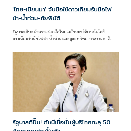
'ไทย-เมียนมา' จับมือใช้ดาวเทียมรับมือไฟ
ป่า-น้ำท่วม-ภัยพิบัติ
รัฐบาลเดินหน้าความร่วมมือไทย–เมียนมา ใช้เทคโนโลยี
ดาวเทียมรับมือไฟป่า น้ำท่วม และดูแลทรัพยากรธรรมชาติ
ชายแดน ยกระดับการจัดการภัยพิบัติและสิ่งแวดล้อมร่วมกัน
รัฐบาลตีปี๊บ! ดัชนีเชื่อมั่นผู้บริโภคทะลุ 50
สัญญาณศก.ฟื้นตัว