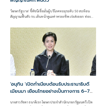
'โฆษกรัฐบาล' ชี้ดัชนีเชื่อมั่นผู้บริโภคทะลุระดับ 50 สะท้อน
สัญญาณฟื้นตัว รบ.เดินหน้าดูแลค่าครองชีพ เร่งส่งออก ท่อง
เที่ยว และการลงทุนต่อเนื่อง
'อนุทิน 'เปิดทำเนียบต้อนรับประธานาธิบดี
เมียนมา เยือนไทยอย่างเป็นทางการ 6–7
ส.ค.
นางสาวรัชดา ธนาดิเรก โฆษกประจำสำนักนายกรัฐมนตรี เปิด