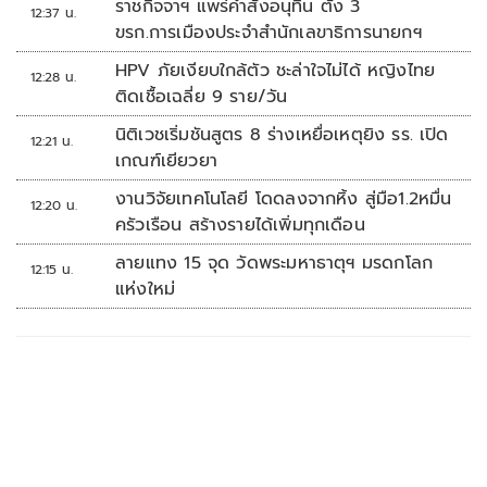
ราชกิจจาฯ แพร่คำสั่งอนุทิน ตั้ง 3
12:37 น.
ขรก.การเมืองประจำสำนักเลขาธิการนายกฯ
HPV ภัยเงียบใกล้ตัว ชะล่าใจไม่ได้ หญิงไทย
12:28 น.
ติดเชื้อเฉลี่ย 9 ราย/วัน
นิติเวชเริ่มชันสูตร 8 ร่างเหยื่อเหตุยิง รร. เปิด
12:21 น.
เกณฑ์เยียวยา
งานวิจัยเทคโนโลยี โดดลงจากหิ้ง สู่มือ1.2หมื่น
12:20 น.
ครัวเรือน สร้างรายได้เพิ่มทุกเดือน
ลายแทง 15 จุด วัดพระมหาธาตุฯ มรดกโลก
12:15 น.
แห่งใหม่