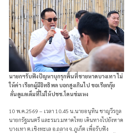
นายกฯรับฟังปัญหาบุกรุกพื้นที่ชายหาดบางเทา ไม่
ให้ค่า เรียกผู้มีอิทธิพล บอกสูงเกินไป ขอเรียกกุ๊ย
ลั่นดูแลเต็มที่ไม่ให้ปชช.โดนข่มเหง
10 พ.ค.2569 – เวลา 10.45 น.นายอนุทิน ชาญวีรกูล
นายกรัฐมนตรี และรมว.มหาดไทย เดินทางไปยังหาด
บางเทา ต.เชิงทะเล อ.ถลาง จ.ภูเก็ต เพื่อรับฟัง