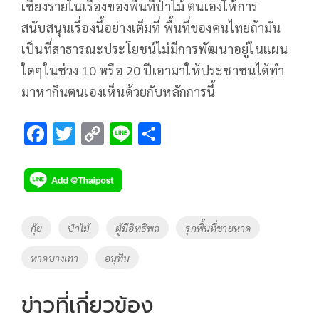
เชียงรายในเรื่องของพื้นที่ป่าไม้ ตนเองให้การ
สนับสนุนเรื่องนี้อย่างเต็มที่ พื้นที่ของคนไทยถ้ามัน
เป็นที่สาธารณะประโยชน์ไม่มีการพัฒนาอยู่ในแผน
ใดๆในช่วง 10 หรือ 20 ปีเอามาให้ประชาชนได้ทำ
มาหากินตนเองเห็นด้วยกับหลักการนี้
F
T
C
Li
S
ac
wi
o
n
h
e
tt
p
e
ar
b
er
y
e
o
Li
Tags
กุ๊ย
ป่าไม้
ผู้มีอิทธิพล
รุกพื้นที่ชายหาด
o
n
หาดบางเทา
อนุทิน
k
k
ข่าวที่เกี่ยวข้อง