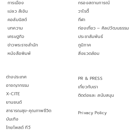
การเมือง
กรองสถานการณ์
เปลว สีเงิน
วาไรตี้
คอลัมนิสต์
กีฬา
บทความ
ท่องเที่ยว – ศิลปวัฒนธรรม
เศรษฐกิจ
ประชาสัมพันธ์
ข่าวพระราชสำนัก
ภูมิภาค
หนังสือพิมพ์
สิ่งแวดล้อม
ต่างประเทศ
PR & PRESS
อาชญากรรม
เกี่ยวกับเรา
X-CITE
ติดต่อและ สนับสนุน
ยานยนต์
สาธารณสุข-คุณภาพชีวิต
Privacy Policy
บันเทิง
ไทยโพสต์ ทีวี