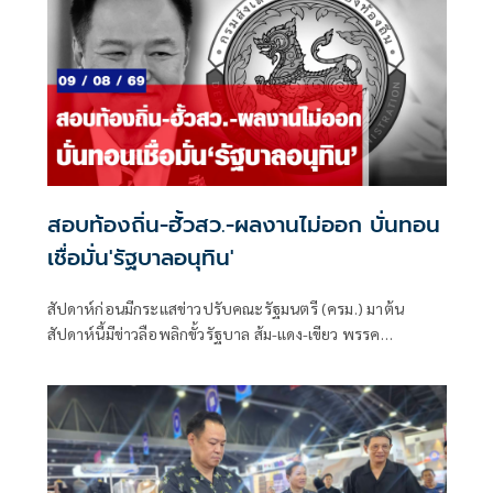
สอบท้องถิ่น-ฮั้วสว.-ผลงานไม่ออก บั่นทอน
เชื่อมั่น'รัฐบาลอนุทิน'
สัปดาห์ก่อนมีกระแสข่าวปรับคณะรัฐมนตรี (ครม.) มาต้น
สัปดาห์นี้มีข่าวลือพลิกขั้วรัฐบาล ส้ม-แดง-เขียว พรรค
ประชาชน พรรคเพื่อไทย และพรรคกล้าธรรม จับมือกัน