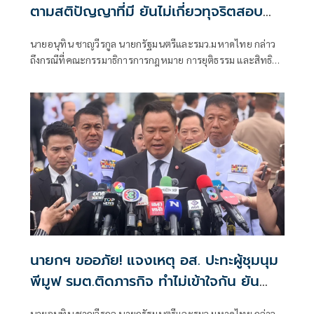
ตามสติปัญญาที่มี ยันไม่เกี่ยวทุจริตสอบ
ท้องถิ่น
นายอนุทิน ชาญวีรกูล นายกรัฐมนตรีและรมว.มหาดไทย กล่าว
ถึงกรณีที่คณะกรรมาธิการการกฎหมาย การยุติธรรม และสิทธิ
มนุษยชน สภาผู้แทนราษฎร ที่มี นายรังสิมันต์ โรม เป็นประธาน
กรรมาธิการ มีการอ้างชื่อนายกรัฐมนตรี เข้าไปเกี่ยวข้องกับการ
ทุจริตสอบท้องถิ่น
นายกฯ ขออภัย! แจงเหตุ อส. ปะทะผู้ชุมนุม
พีมูฟ รมต.ติดภารกิจ ทำไม่เข้าใจกัน ยัน
พร้อมคุยหาทางออก
นายอนุทิน ชาญวีรกูล นายกรัฐมนตรีและรมว.มหาดไทย กล่าว