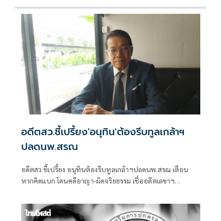
อดีตสว.ชี้เปรี้ยง'อนุทิน'ต้องรีบทูลเกล้าฯ
ปลดนพ.สรณ
อดีตสว.ชี้เปรี้ยง อนุทินต้องรีบทูลเกล้าฯปลดนพ.สรณ เตือน
หากคิดแบก โดนคดีอาญา-ผิดจริยธรรม เชื่ออดีตเลขาฯ
ปธ.กสทช.ชิงลาออกด่วน เพราะได้สัญญาณพิเศษ