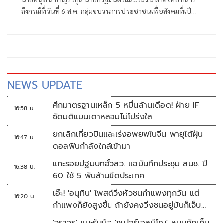
ถึงกรณีที่วันที่ 6 ส.ค. กลุ่มขบวนการประชาชนเพื่อสังคมที่เป็น
ธรรม (พีมูฟ) และเครือข่ายบุกเข้าไปที่กระทรวงมหาดไทย ได้มี
การกำชับเพื่อไม่ให้เกิดการบานปลายอย่างไรหรือไม่ ว่า เมื่อวัน
ที่ 6 ส.ค.
NEWS UPDATE
ศึกมาตรฐานเหล็ก 5 หมื่นล้านเดือด! ฝ่าย IF
16:58 น.
ซัดมติแบนเตาหลอมไม่โปร่งใส
ยกเลิกเที่ยวบินและเร่งอพยพในจีน พายุไต้ฝุ่น
16:47 น.
ดอลฟินกำลังใกล้เข้ามา
แกะรอยปฐมบทฮั้วสว. แฉบันทึกประชุม สนช. ปี
16:38 น.
60 ใช้ 5 พันล้านยึดประเทศ
เอ๊ะ! 'อนุทิน' โพสต์วิ่งหัวชนกำแพงทุกวัน แต่
16:20 น.
กำแพงก็ยังสูงขึ้น ถ้ายังคงวิ่งชนอยู่มันก็เจ็บ
หัวอีก
'วราวุธ' แนะรับมือ 'ซูเปอร์เอลนีโญ' หนุนกักเก็บ