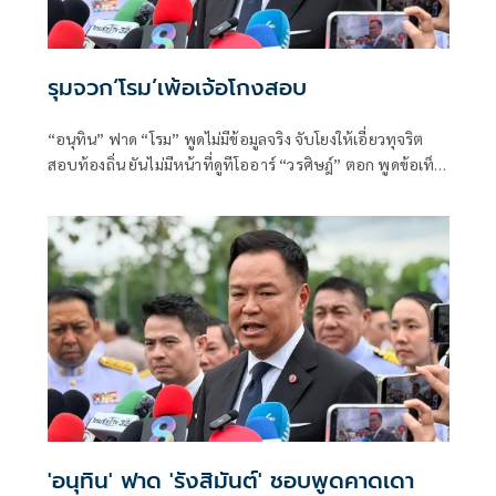
รุมจวก‘โรม’เพ้อเจ้อโกงสอบ
“อนุทิน” ฟาด “โรม” พูดไม่มีข้อมูลจริง จับโยงให้เอี่ยวทุจริต
สอบท้องถิ่น ยันไม่มีหน้าที่ดูทีโออาร์ “วรศิษฎ์” ตอก พูดข้อเท็จ
จริงไม่ครบ
'อนุทิน' ฟาด 'รังสิมันต์' ชอบพูดคาดเดา