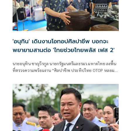
'อนุทิน' เดินงานโอทอปศิลปาชีพ บอกจะ
พยายามสานต่อ 'ไทยช่วยไทยพลัส เฟส 2'
นายอนุทิน ชาญวีรกูล นายกรัฐมนตรีและรมว.มหาดไทย ลงพื้น
ที่ตรวจความพร้อมงาน “ศิลปาชีพ ประทีปไทย OTOP หลอม
ดวงใจด้วยพระบารมี” ปี 2569 ซึ่งจัดขึ้นระหว่างวันที่ 8–16
สิงหาคม นี้ ณ อาคารชาเลนเจอร์ 1–3 อิมแพ็ค เมืองทองธานี ซึ่ง
นายกรัฐมนตรีจะเดินทางมาเปิดงานอย่างเป็นทางการ ในวัน
จันทร์ที่ 10 สิงหาคม