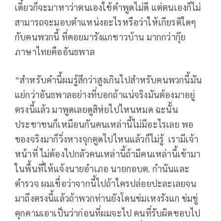
เดี๋ยวก็จะมาหาว่าตนเองใช้คำพูดไม่ดี แต่ตนเองก็ไม่
สามารถจะมอบตำแหน่งอะไรหรือว่าให้เกียรติใดๆ
กับคนพวกนี้ ที่คอยมารังแกชาวบ้าน มากกว่ากุ๊ย
ภาษาไทยคืออันธพาล
“สำหรับคำนี้ผมรู้สึกว่าสูงเกินไปสำหรับคนพวกนี้มัน
แย่กว่าอันธพาลอย่างที่บอกถ้าแน่จริงมันต้องมาอยู่
ตรงนี้แล้ว มาพูดเลยดูสิห่ยไปไหนหมด ฉะนั้น
ประชาชนก็เหมือนกันคนเหล่านี้ไม่มีอะไรเลย พอ
ของจริงมาก็วิ่งหางจุกตูดไปไหนแล้วก็ไม่รู้ เรามีเจ้า
หน้าที่ ไม่ต้องไปกลัวคนเหล่านี้ถ้ามีคนเหล่านี้เข้ามา
ในพื้นที่ให้แจ้งนายอำเภอ นายกอบต. กำนันและ
ตำรวจ ผมเชื่อว่าจากนี้ไปถ้าใครปล่อยปะละเลยจน
มาถึงตรงนี้แล้วถ้าพวกท่านยังโดนข่มเหงรังแก ข่มขู่
คุกคามเอาเป็นว่าก่อนที่ผมจะไป คนที่รับผิดชอบไป