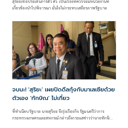
สุริยะเชื่อประเด็นการฮั้ว สว. เป็นเรื่องที่ควรจะมีหน่วยงานที่
เกี่ยวข้องนำไปพิจารณา มั่นใจไม่กระทบเสถียรภาพรัฐบาล
จบนะ! 'สุริยะ' เผยปิดดีลกุ้งกับมาเลเซียด้วย
ตัวเอง 'ทักษิณ' ไม่เกี่ยว
ที่ทำเนียบรัฐบาล นายสุริยะ จึงรุ่งเรืองกิจ รัฐมนตรีว่าการ
กระทรวงเกษตรและสหกรณ์ กล่าวถึงกระแสข่าวว่านายทักษิณ
ชินวัตร อดีตน