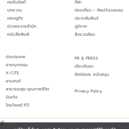
คอลัมนิสต์
กีฬา
บทความ
ท่องเที่ยว – ศิลปวัฒนธรรม
เศรษฐกิจ
ประชาสัมพันธ์
ข่าวพระราชสำนัก
ภูมิภาค
หนังสือพิมพ์
สิ่งแวดล้อม
ต่างประเทศ
PR & PRESS
อาชญากรรม
เกี่ยวกับเรา
X-CITE
ติดต่อและ สนับสนุน
ยานยนต์
สาธารณสุข-คุณภาพชีวิต
Privacy Policy
บันเทิง
ไทยโพสต์ ทีวี