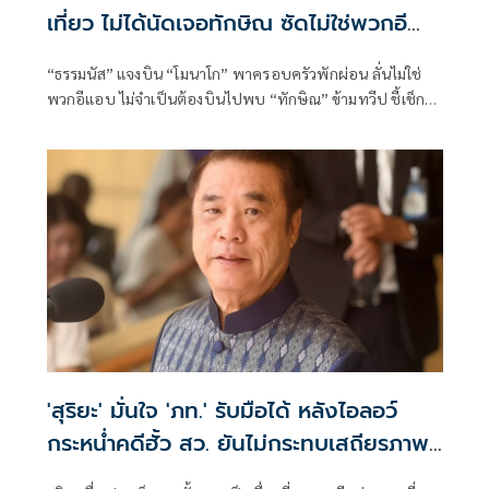
เที่ยว ไม่ได้นัดเจอทักษิณ ซัดไม่ใช่พวกอี
แอบ
“ธรรมนัส” แจงบิน “โมนาโก” พาครอบครัวพักผ่อน ลั่นไม่ใช่
พวกอีแอบ ไม่จำเป็นต้องบินไปพบ “ทักษิณ” ข้ามทวีป ชี้เช็ก
เส้นทางบินก็รู้ความจริง พร้อมติด #ไม่มีปฏิญญาMonaco
'สุริยะ' มั่นใจ 'ภท.' รับมือได้ หลังไอลอว์
กระหน่ำคดีฮั้ว สว. ยันไม่กระทบเสถียรภาพ
รัฐบาล