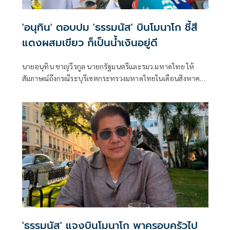
'อนุทิน' ตอบปม 'ธรรมนัส' บินโมนาโก ชี้สี
แดงผสมเขียว ก็เป็นน้ำเงินอยู่ดี
นายอนุทิน ชาญวีรกูล นายกรัฐมนตรีและรมว.มหาดไทย ให้
สัมภาษณ์ถึงกรณีระบุรีเซตกระทรวงมหาดไทยในเดือนสิงหาคม
จะเริ่มต้น ด้วยการโยกย้ายใช่หรือไม่ ว่า
'ธรรมนัส' แจงบินโมนาโก พาครอบครัวไป