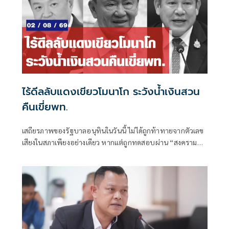
ไร้ดีลลับแดงเขียวโมนาโก ระวังน้ำเงินสวน
คืนเขี่ยพท.
เสถียรภาพของรัฐบาลอนุทินในวันนี้ ไม่ได้ถูกท้าทายจากตัวเลข
เสียงในสภาเพียงอย่างเดียว หากแต่ถูกทดสอบผ่าน “สงคราม
ข่าวลือ” และความพยายามสร้างภาพความแตกแยกภายในเครือ
ข่ายอำนาจของพรรคภูมิใจไทย