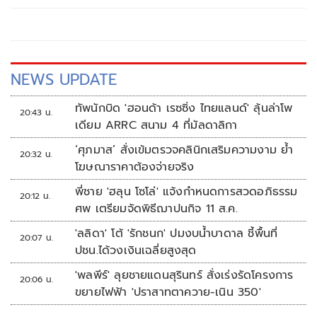
NEWS UPDATE
ทัพนักบิด 'ฮอนด้า เรซซิ่ง ไทยแลนด์' ลุ้นล่าโพ
20:43 น.
เดียม ARRC สนาม 4 ที่มัลดาลิกา
‘ศุภมาส’ สั่งเข้มตรวจคลินิกเสริมความงาม ย้ำ
20:32 น.
โฆษณาราคาต้องจ่ายจริง
พี่ชาย 'ฮลุน โซโล่' แจ้งกำหนดการสวดอภิธรรม
20:12 น.
ศพ เตรียมจัดพิธีฌาปนกิจ 11 ส.ค.
'ลลิดา' โต้ 'รักชนก' ปมงบน้ำบาดาล ชี้พื้นที่
20:07 น.
ปชน.ได้วงเงินเฉลี่ยสูงสุด
'พลพีร์' ลุยชายแดนสุรินทร์ สั่งเร่งรัดโครงการ
20:06 น.
ขยายไฟฟ้า 'ปราสาทตาควาย-เนิน 350'