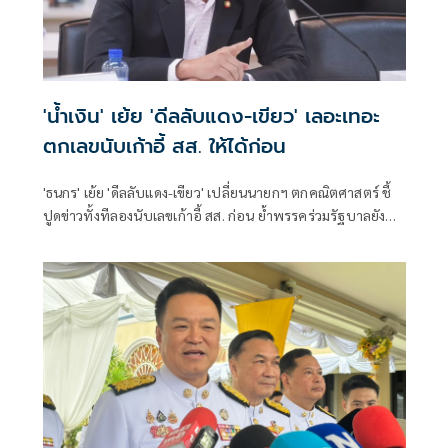
'น้ำเงิน' เย้ย 'ดีลลับแดง-เขียว' เลอะเทอะ
ตกเลขนับเก้าอี้ สส. ให้ได้ก่อน
'ธนกร' เย้ย 'ดีลลับแดง-เขียว' เปลี่ยนนายกฯ ตกคณิตศาสตร์ ชี้
ปูดข่าวทั้งทีลองนับเลขเก้าอี้ สส. ก่อน ย้ำพรรคร่วมรัฐบาลยัง
แน่นปึ้ก