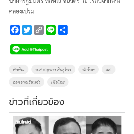
นายกรัฐมนตรี ทักษิณ ชินวัตร ณ เรือนจำกลาง
คลองเปรม
F
T
C
Li
S
ac
wi
o
n
h
e
tt
p
e
ar
b
er
y
e
o
Li
Tags
ทักษิณ
น.ส.ชญาภา สินธุไพร
พักโทษ
สส.
o
n
ออกจากเรือนจำ
เพื่อไทย
k
k
ข่าวที่เกี่ยวข้อง