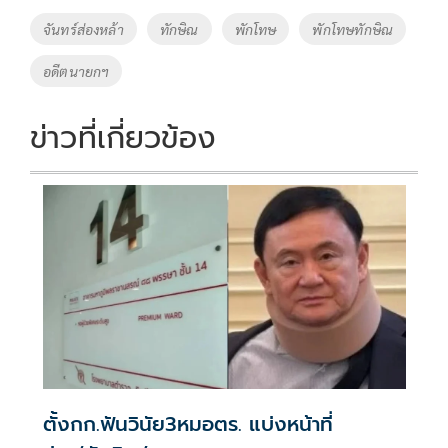
o
Li
Tags
จันทร์ส่องหล้า
ทักษิณ
พักโทษ
พักโทษทักษิณ
o
n
อดีตนายกฯ
k
k
ข่าวที่เกี่ยวข้อง
ตั้งกก.ฟันวินัย3หมอตร. แบ่งหน้าที่