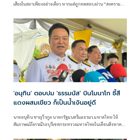
เสียงในสภาเพียงอย่างเดียว หากแต่ถูกทดสอบผ่าน “สงคราม
ข่าวลือ” และความพยายามสร้างภาพความแตกแยกภายในเครือ
ข่ายอำนาจของพรรคภูมิใจไทย
'อนุทิน' ตอบปม 'ธรรมนัส' บินโมนาโก ชี้สี
แดงผสมเขียว ก็เป็นน้ำเงินอยู่ดี
นายอนุทิน ชาญวีรกูล นายกรัฐมนตรีและรมว.มหาดไทย ให้
สัมภาษณ์ถึงกรณีระบุรีเซตกระทรวงมหาดไทยในเดือนสิงหาคม
จะเริ่มต้น ด้วยการโยกย้ายใช่หรือไม่ ว่า