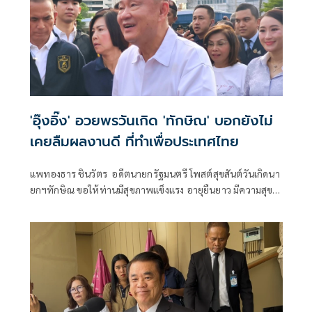
'อุ๊งอิ๊ง' อวยพรวันเกิด 'ทักษิณ' บอกยังไม่
เคยลืมผลงานดี ที่ทำเพื่อประเทศไทย
แพทองธาร ชินวัตร อดีตนายกรัฐมนตรี โพสต์สุขสันต์วันเกิดนา
ยกฯทักษิณ ขอให้ท่านมีสุขภาพแข็งแรง อายุยืนยาว มีความสุข
ในทุกๆวัน