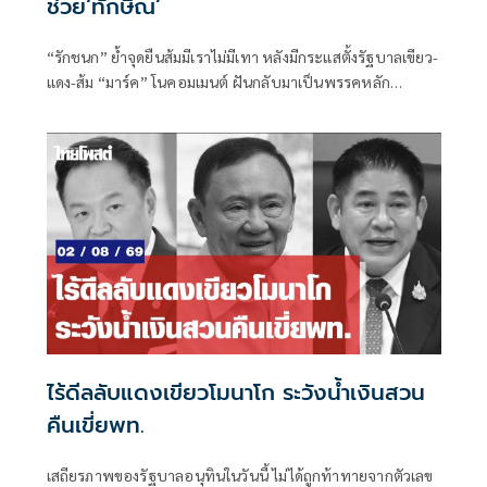
ช่วย‘ทักษิณ’
“รักชนก” ย้ำจุดยืนส้มมีเราไม่มีเทา หลังมีกระแสตั้งรัฐบาลเขียว-
แดง-ส้ม “มาร์ค” โนคอมเมนต์ ฝันกลับมาเป็นพรรคหลัก
“ผบ.ตร.” ตั้งกรรมการสอบ
ไร้ดีลลับแดงเขียวโมนาโก ระวังน้ำเงินสวน
คืนเขี่ยพท.
เสถียรภาพของรัฐบาลอนุทินในวันนี้ ไม่ได้ถูกท้าทายจากตัวเลข