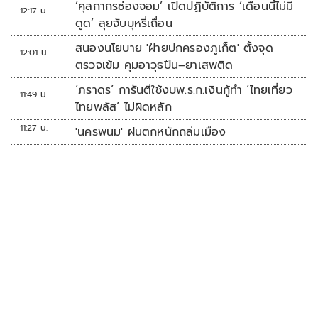
‘ศุลกากรช่องจอม’ เปิดปฏิบัติการ ‘เดือนนี้ไม่มี
12:17 น.
ดูด’ ลุยจับบุหรี่เถื่อน
สนองนโยบาย 'ฝ่ายปกครองภูเก็ต' ตั้งจุด
12:01 น.
ตรวจเข้ม คุมอาวุธปืน–ยาเสพติด
‘ภราดร’ การันตีใช้งบพ.ร.ก.เงินกู้ทำ ‘ไทยเที่ยว
11:49 น.
ไทยพลัส’ ไม่ผิดหลัก
11:27 น.
'นครพนม' ฝนตกหนักถล่มเมือง