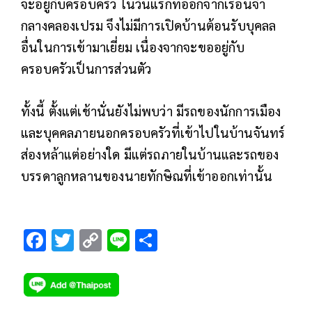
จะอยู่กับครอบครัว ในวันแรกที่ออกจากเรือนจำ
กลางคลองเปรม จึงไม่มีการเปิดบ้านต้อนรับบุคลล
อื่นในการเข้ามาเยี่ยม เนื่องจากจะขออยู่กับ
ครอบครัวเป็นการส่วนตัว
ทั้งนี้ ตั้งแต่เช้านั่นยังไม่พบว่า มีรถของนักการเมือง
และบุคคลภายนอกครอบครัวที่เข้าไปในบ้านจันทร์
ส่องหล้าแต่อย่างใด มีแต่รถภายในบ้านและรถของ
บรรดาลูกหลานของนายทักษิณที่เข้าออกเท่านั้น
F
T
C
Li
S
ac
wi
o
n
h
e
tt
p
e
ar
b
er
y
e