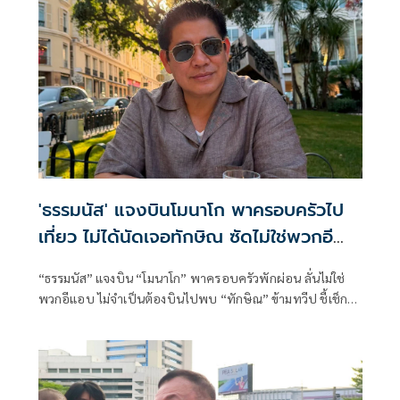
'ธรรมนัส' แจงบินโมนาโก พาครอบครัวไป
เที่ยว ไม่ได้นัดเจอทักษิณ ซัดไม่ใช่พวกอี
แอบ
“ธรรมนัส” แจงบิน “โมนาโก” พาครอบครัวพักผ่อน ลั่นไม่ใช่
พวกอีแอบ ไม่จำเป็นต้องบินไปพบ “ทักษิณ” ข้ามทวีป ชี้เช็ก
เส้นทางบินก็รู้ความจริง พร้อมติด #ไม่มีปฏิญญาMonaco