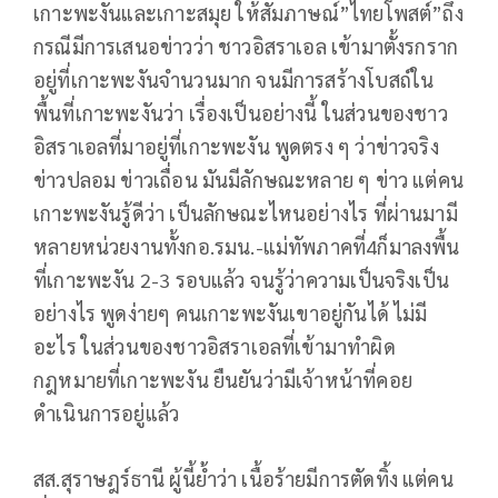
เกาะพะงันและเกาะสมุย ให้สัมภาษณ์”ไทยโพสต์”ถึง
กรณีมีการเสนอข่าวว่า ชาวอิสราเอล เข้ามาตั้งรกราก
อยู่ที่เกาะพะงันจำนวนมาก จนมีการสร้างโบสถ์ใน
พื้นที่เกาะพะงันว่า เรื่องเป็นอย่างนี้ ในส่วนของชาว
อิสราเอลที่มาอยู่ที่เกาะพะงัน พูดตรง ๆ ว่าข่าวจริง
ข่าวปลอม ข่าวเถื่อน มันมีลักษณะหลาย ๆ ข่าว แต่คน
เกาะพะงันรู้ดีว่า เป็นลักษณะไหนอย่างไร ที่ผ่านมามี
หลายหน่วยงานทั้งกอ.รมน.-แม่ทัพภาคที่4ก็มาลงพื้น
ที่เกาะพะงัน 2-3 รอบแล้ว จนรู้ว่าความเป็นจริงเป็น
อย่างไร พูดง่ายๆ คนเกาะพะงันเขาอยู่กันได้ ไม่มี
อะไร ในส่วนของชาวอิสราเอลที่เข้ามาทำผิด
กฎหมายที่เกาะพะงัน ยืนยันว่ามีเจ้าหน้าที่คอย
ดำเนินการอยู่แล้ว
สส.สุราษฎร์ธานี ผู้นี้ย้ำว่า เนื้อร้ายมีการตัดทิ้ง แต่คน