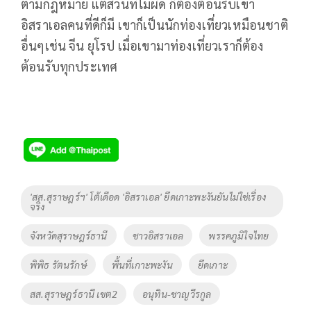
ตามกฎหมาย แต่ส่วนที่ไม่ผิด ก็ต้องต้อนรับเขา
อิสราเอลคนที่ดีก็มี เขาก็เป็นนักท่องเที่ยวเหมือนชาติ
อื่นๆเช่น จีน ยุโรป เมื่อเขามาท่องเที่ยวเราก็ต้อง
ต้อนรับทุกประเทศ
Tags
'สส.สุราษฎร์ฯ' โต้เดือด 'อิสราเอล' ยึดเกาะพะงันยันไม่ใช่เรื่อง
จริง
จังหวัดสุราษฎร์ธานี
ชาวอิสราเอล
พรรคภูมิใจไทย
พิพิธ รัตนรักษ์
พื้นที่เกาะพะงัน
ยึดเกาะ
สส.สุราษฎร์ธานี เขต2
อนุทิน-ชาญวีรกูล