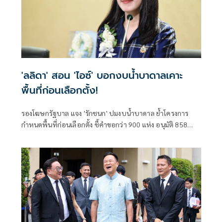
'ลลิดา' สอน 'ไอซ์' บอกงบน้ำบาดาลเคาะ
พื้นที่ก่อนเลือกตั้ง!
รองโฆษกรัฐบาล แจง 'รักชนก' ปมงบน้ำบาดาล ย้ำโครงการ
กำหนดพื้นที่ก่อนเลือกตั้ง ชี้คำขอกว่า 900 แห่ง อนุมัติ 858
แห่งตามหลักเกณฑ์ ไม่ใช่จัดสรรตามการเมือง