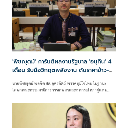
'พิชญุตม์' การันตีผลงานรัฐบาล 'อนุทิน' 4
เดือน รับมือวิกฤตพลังงาน ดันราคาข้าว-
ยาง-ปาล์ม พุ่งต่อเนื่อง พร้อมอัดมาตรการ
นายพิชญุตม์ พอจิต สส.อุตรดิตถ์ พรรคภูมิใจไทย ในฐานะ
ช่วยลดต้นทุน-ขยายตลาดโลก
โฆษกคณะกรรมมาธิการการเกษตรและสหกรณ์ สภาผู้แทน
ราษฎร กล่าวถึงสถานการณ์ราคาสินค้าเกษตร ว่า ภายหลัง
รัฐบาลภายใต้การนำของนายอนุทิน ชาญวีรกูล นายกรัฐมนตรี
เข้าบริหารประเทศ 4 เดือน สามารถรับมือกับวิกฤตพลังงาน
และสงครามตะวันออกกลางได้ดี ส่งผลให้ราคาสินค้าเกษตร
หลักปรับตัวสูงขึ้น