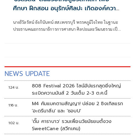
ศึกษา ฝึกสอน อนุรักษ์ศิลปะ เกิดองค์ความ
รู้ สร้างเครือข่ายมวยไทยให้ยั่งยืนในระดับ
นางธิวัลรัตน์ อังกินันทน์ สส.เพชรบุรี พรรคภูมิใจไทย ในฐานะ
นานาชาติ
ประธานคณะกรรมาธิการการศาสนา ศิลปะและวัฒนธรรม เป็น
ประธานเปิดโครงการสัมมนามวยไทยนานาชาติ ประจำปี 2569
ณ โรงเรียนราชประชานุเคราะห์ 47 จังหวัดเพชรบุรี ร่วมกับ
สมาคมสยามยุทธกีฬาพื้นเมืองไทย ตลอดจนทุกภาคส่วน ที่ร่วม
แรงร่วมใจจัดเวทีแห่งการเรียนรู้ เพื่อแลกเปลี่ยนองค์ความรู้และ
สร้างเครือข่ายมวยไทยในระดับนานาชาติ
NEWS UPDATE
808 Festival 2026 ไลน์อัปแรกสุดยิ่งใหญ่
1:24 น.
ระเบิดความมันส์ 2 วันเต็ม 2-3 ต.ค.นี้
M4 คัมแบคตามสัญญา! ปล่อย 2 ซิงเกิลแรก
1:16 น.
'อะดรีนาลีน' และ 'ชอบU'
'ดั๊ม คาราบาว' รวมเพื่อนวัยมัธยมตั้งวง
1:02 น.
SweetCane (สวีทเคน)