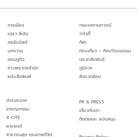
การเมือง
กรองสถานการณ์
เปลว สีเงิน
วาไรตี้
คอลัมนิสต์
กีฬา
บทความ
ท่องเที่ยว – ศิลปวัฒนธรรม
เศรษฐกิจ
ประชาสัมพันธ์
ข่าวพระราชสำนัก
ภูมิภาค
หนังสือพิมพ์
สิ่งแวดล้อม
ต่างประเทศ
PR & PRESS
อาชญากรรม
เกี่ยวกับเรา
X-CITE
ติดต่อและ สนับสนุน
ยานยนต์
สาธารณสุข-คุณภาพชีวิต
Privacy Policy