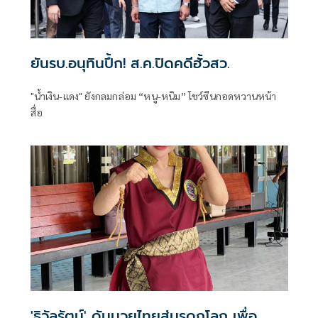
ยันรบ.อนุทินปึ้ก! ส.ค.ปิดคดีฮั้วสว.
"น้ำเงิน-แดง" ยังกลมกล่อม “หนู-หนิม” โชว์ซีนกอดหวานหน้า
สื่อ
'ธิวัลรัตน์' ดันมวยไทยสู่มรดกโลก เพื่อ