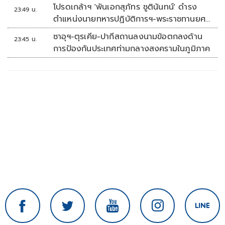
โปรดเกล้าฯ 'พันเอกสุภัทร ชูตินันทน์' ดำรง
23:49 น.
ตำแหน่งนายทหารปฏิบัติการฯ-พระราชทานยศ
'พลตรี'
ซาอุฯ-ตุรเคีย-ปากีสถานลงนามข้อตกลงด้าน
23:45 น.
การป้องกันประเทศท่ามกลางสงครามในภูมิภาค