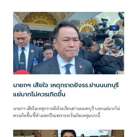
การค้า-จีดีพีพุ่งไม่พูดถึง “ศุภจี” รอถก “เอกนิติ” ดันไทยเที่ยว
ไทยพลัสหรือไม่
นายกฯ เสียใจ เหตุกราดยิงรร.ย่านนนทบุรี
แย่มากไม่ควรเกิดขึ้น
นายกฯ เสียใจเหตุกราดยิงโรงเรียนย่านนนทบุรี บอกแย่มากไม่
ควรเกิดขึ้น ชี้ห้ามพกปืนเพราะหวั่นเกิดเหตุแบบนี้