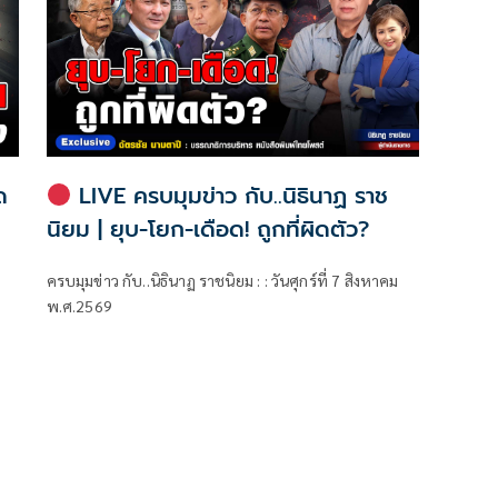
ด
LIVE ครบมุมข่าว กับ..นิธินาฏ ราช
นิยม | ยุบ-โยก-เดือด! ถูกที่ผิดตัว?
ครบมุมข่าว กับ..นิธินาฏ ราชนิยม : : วันศุกร์ที่ 7 สิงหาคม
พ.ศ.2569