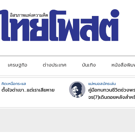
เศรษฐกิจ
ต่างประเทศ
บันเทิง
หนังสือพิม
คิดเหนือกระแส
แม่หมอสมัครเล่น
ตั้งใจด่าเขา...แต่เราเสียหาย
คู่มือทบทวนชีวิตช่วงพร
จร(7)เดินถอยหลังสำหร
ลัคนาราศีตอนที่2