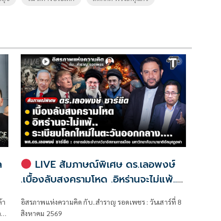
ล
LIVE สัมภาษณ์พิเศษ ดร.เลอพงษ์
.เบื้องลับสงครามโหด .อิหร่านจะไม่แพ้..
.ระเบียบโลกใหม่ในตะวันออกกลาง…. |
้า
อิสรภาพแห่งความคิด กับ..สำราญ รอดเพชร : วันเสาร์ที่ 8
อิสรภาพแห่งความคิด กับ..สำราญ รอด
ล
สิงหาคม 2569