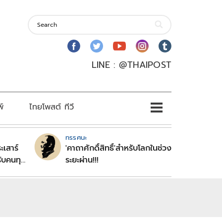
LINE : @THAIPOST
พ์
ไทยโพสต์ ทีวี
ทรรศนะ
ะเสาร์
'คาถาศักดิ์สิทธิ์'สำหรับโลกในช่วง
ับคนทุก
ระยะผ่าน!!!