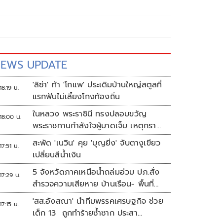
EWS UPDATE
'ลิซ่า' ท้า 'โกแพ' ประเดิมบ้านใหญ่สตูลที่
18:19 น.
แรกฟันไม่เลี้ยงโกงท้องถิ่น
ในหลวง พระราชินี ทรงปลอบขวัญ
18:00 น.
พระราชทานกำลังใจผู้บาดเจ็บ เหตุกราด
ยิง รร.เทพศิรินทร์นนทบุรี
สะพัด 'เนวิน' คุย 'บุญยิ่ง' จับตางูเขียว
17:51 น.
เปลี่ยนสีน้ำเงิน
5 จังหวัดภาคเหนือน้ำถล่มอ่วม ปภ.สั่ง
17:29 น.
สำรวจความเสียหาย บ้านเรือน- พื้นที่
เกษตร
'สส.อังสณา' นำทีมพรรคเศรษฐกิจ ช่วย
17:15 น.
เด็ก 13 ถูกทำร้ายซ้ำซาก ประสา