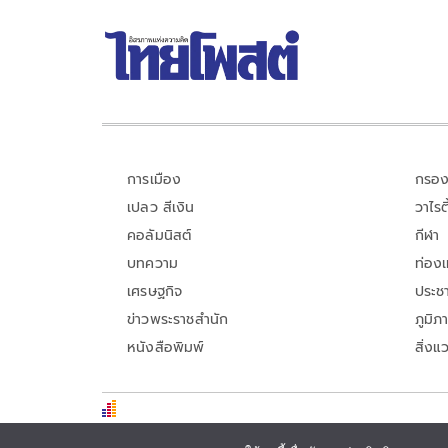
การเมือง
กรอง
เปลว สีเงิน
วาไรตี
คอลัมนิสต์
กีฬา
บทความ
ท่อง
เศรษฐกิจ
ประชา
ข่าวพระราชสำนัก
ภูมิภ
หนังสือพิมพ์
สิ่งแ