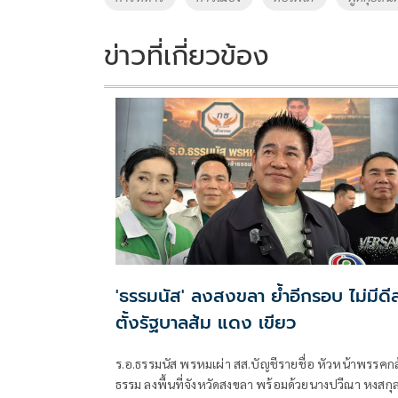
o
n
k
k
ข่าวที่เกี่ยวข้อง
'ธรรมนัส' ลงสงขลา ย้ำอีกรอบ ไม่มีดี
ตั้งรัฐบาลส้ม แดง เขียว
ร.อ.ธรรมนัส พรหมเผ่า สส.บัญชีรายชื่อ หัวหน้าพรรคกล
ธรรม ลงพื้นที่จังหวัดสงขลา พร้อมด้วยนางปวีณา หงสกุ