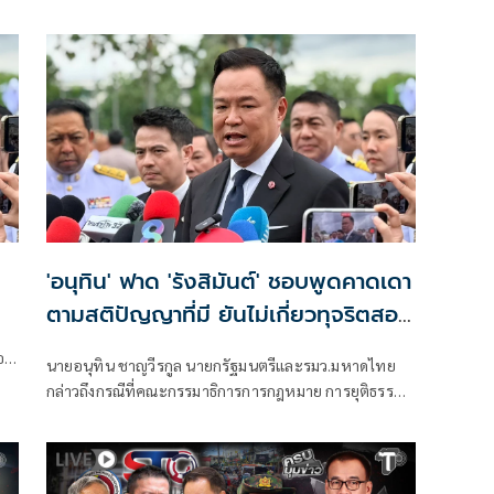
เพชร
ใน
'อนุทิน' ฟาด 'รังสิมันต์' ชอบพูดคาดเดา
ตามสติปัญญาที่มี ยันไม่เกี่ยวทุจริตสอบ
ท้องถิ่น
ตอก
นายอนุทิน ชาญวีรกูล นายกรัฐมนตรีและรมว.มหาดไทย
กล่าวถึงกรณีที่คณะกรรมาธิการการกฎหมาย การยุติธรรม
และสิทธิมนุษยชน สภาผู้แทนราษฎร ที่มี นายรังสิมันต์ โรม
เป็นประธานกรรมาธิการ มีการอ้างชื่อนายกรัฐมนตรี
เข้าไปเกี่ยวข้องกับการทุจริตสอบท้องถิ่น