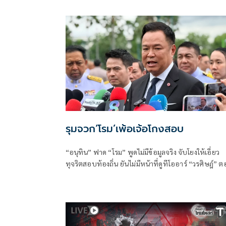
ซึ่งร่วมเดินทางมาด้วย เพื่อพบปะนายเดชอิศม์ ขาวทอง
และสมาชิกพรรค ณ ที่ทำการนายเดชอิศม์ โดยมีการ
ประชุมหารือแนวทางการทำงานและขับเคลื่อนนโยบาย
พื้นที่ ก่อนเดินทางต่อไปยังจังหวัดพัทลุง
รุมจวก‘โรม’เพ้อเจ้อโกงสอบ
“อนุทิน” ฟาด “โรม” พูดไม่มีข้อมูลจริง จับโยงให้เอี่ยว
ทุจริตสอบท้องถิ่น ยันไม่มีหน้าที่ดูทีโออาร์ “วรศิษฎ์” 
พูดข้อเท็จจริงไม่ครบ