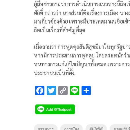
ผู้สื่อข่าวถามว่า การดำเนินการแนวทางนี้ถื
ศักดิ์ กล่าวว่า บางส่วนก็คือเรื่องการเมือง บ
มาเกี่ยวข้องด้วย เพราะมีประเทศมาเลเซียเข้
ถือเป็นเรื่องที่สำคัญที่สุด
เมื่อถามว่า การพูดคุยสันติสุขมีมาในทุกรัฐบาล
หากมีการประสานการพูดคุย โดยตระหนักว่าการพ
หนทางการแก้แก้ไขปัญหาทั้งหมด เพราะการแ
ประชาชนเป็นที่ตั้ง.
F
T
C
Li
S
ac
wi
o
n
h
e
tt
p
e
ar
b
er
y
e
o
Li
Tags
การทหาร
การเมือง
ดับไฟใต้
พูดคุยสันต