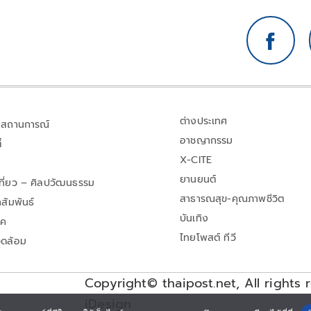
ต่างประเทศ
สถานการณ์
อาชญากรรม
้
X-CITE
ยานยนต์
เที่ยว – ศิลปวัฒนธรรม
สาธารณสุข-คุณภาพชีวิต
สัมพันธ์
บันเทิง
าค
ไทยโพสต์ ทีวี
วดล้อม
Copyright© thaipost.net, All rights 
iDesign