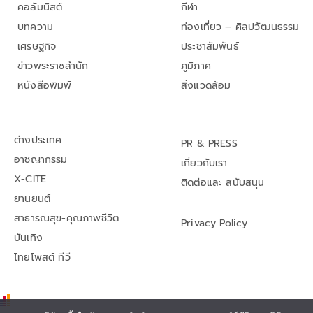
คอลัมนิสต์
กีฬา
บทความ
ท่องเที่ยว – ศิลปวัฒนธรรม
เศรษฐกิจ
ประชาสัมพันธ์
ข่าวพระราชสำนัก
ภูมิภาค
หนังสือพิมพ์
สิ่งแวดล้อม
ต่างประเทศ
PR & PRESS
อาชญากรรม
เกี่ยวกับเรา
X-CITE
ติดต่อและ สนับสนุน
ยานยนต์
สาธารณสุข-คุณภาพชีวิต
Privacy Policy
บันเทิง
ไทยโพสต์ ทีวี