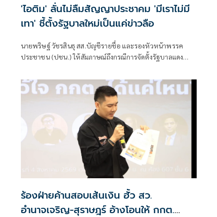
'ไอติม' ลั่นไม่ลืมสัญญาประชาคม 'มีเราไม่มี
เทา' ชี้ตั้งรัฐบาลใหม่เป็นแค่ข่าวลือ
นายพริษฐ์ วัชรสินธุ สส.บัญชีรายชื่อ และรองหัวหน้าพรรค
ประชาชน (ปชน.) ให้สัมภาษณ์ถึงกรณีการจัดตั้งรัฐบาลแดง
เขียว ส้ม ซึ่งร.อ.ธรรมนัส พรหมเผ่า สส.บัญชีรายชื่อ และหัวหน้า
พรรคกล้าธรรม ก็ระบุว่าลืมไปหมดแล้วที่เคยพูดว่า “มีเราไม่มี
เทา” จะเป็นการเปิดโอกาสให้ส้มเข้าร่วมรัฐบาลหรือไม่ ว่า ตอน
นี้ตั้งอยู่บนสมมติฐานหลายอย่างมาก ซึ่งก็ยังไม่ได้มีการยืนยันใน
แต่ละภาคส่วน
ร้องฝ่ายค้านสอบเส้นเงิน ฮั้ว สว.
อำนาจเจริญ-สุราษฎร์ อ้างโอนให้ กกต.