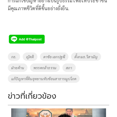
การแก้ไขปัญหาอย่างเป็นรูปธรรม เพื่อให้ประชาชน
มีคุณภาพชีวิตที่ดีขึ้นอย่างยั่งยืน.
Tags
กธ.
ญัตติ
ดาชัย เอกปฐพี
ตั้งกมธ.วิสามัญ
ฝ่ายค้าน
พรรคกล้าธรรม
สภา
แก้ปัญหาที่ดินอุทยานทับซ้อนสาธารณูปโภค
ข่าวที่เกี่ยวข้อง