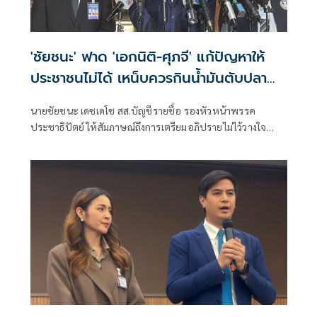
'ชัยชนะ' ฟาด 'เอกนิติ-ศุภจี' แก้ปัญหาให้
ประชาชนไม่ได้ เหน็บควรกินน้ำมันตับปลา
สมองจะได้ดีขึ้น
นายชัยชนะ เดชเดโช สส.บัญชีรายชื่อ รองหัวหน้าพรรค
ประชาธิปัตย์ ให้สัมภาษณ์ถึงการเตรียมอภิปรายไม่ไว้วางใจ
รัฐบาลของฝ่ายค้าน ว่า ต้องให้พรรคประชาชนเป็นผู้ยื่น เมื่อ
ไหร่ที่ฝ่ายค้านมีมติว่ายื่นอภิปรายไม่ไว้วางใจ พรรคร่วมฝ่าย
ค้านก็จะนำเรื่องกลับหารือแต่ละพรรค ยืนยันว่ามีความพร้อม
อยู่แล้ว ซึ่งต้องดูไทม์ไลน์ว่าพรรคประชาชนกำหนดช่วงไหน
เพราะเมื่อเปิดสภามา