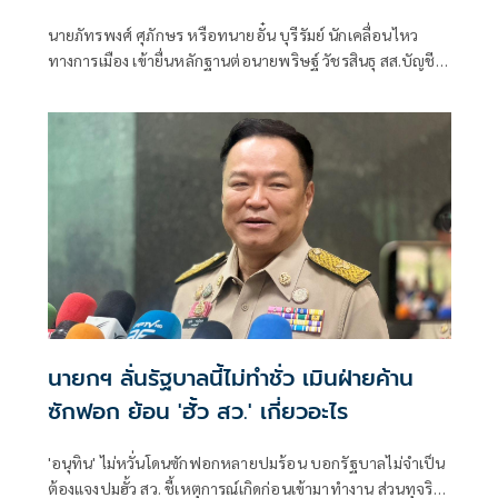
เกือบล้าน
นายภัทรพงศ์ ศุภักษร หรือทนายอั๋น บุรีรัมย์ นักเคลื่อนไหว
ทางการเมือง เข้ายื่นหลักฐานต่อนายพริษฐ์ วัชรสินธุ สส.บัญชี
รายชื่อ และรองหัวหน้าพรรคประชาชน ในฐานะประธานคณะ
กรรมการประสานงานพรรคร่วมฝ่ายค้าน (วิปฝ่ายค้าน)
นายกฯ ลั่นรัฐบาลนี้ไม่ทำชั่ว เมินฝ่ายค้าน
ซักฟอก ย้อน 'ฮั้ว สว.' เกี่ยวอะไร
'อนุทิน' ไม่หวั่นโดนซักฟอกหลายปมร้อน บอกรัฐบาลไม่จำเป็น
ต้องแจงปมฮั้ว สว. ชี้เหตุการณ์เกิดก่อนเข้ามาทำงาน ส่วนทุจริต