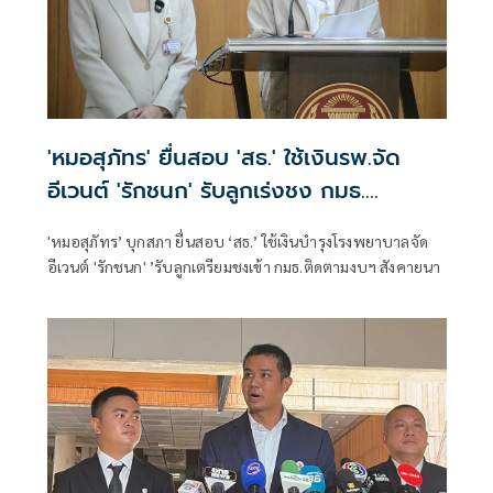
'หมอสุภัทร' ยื่นสอบ 'สธ.' ใช้เงินรพ.จัด
อีเวนต์ 'รักชนก' รับลูกเร่งชง กมธ.
สังคายนา
'หมอสุภัทร’ บุกสภา ยื่นสอบ ‘สธ.’ ใช้เงินบำรุงโรงพยาบาลจัด
อีเวนต์ 'รักชนก' ’รับลูกเตรียมชงเข้า กมธ.ติดตามงบฯ สังคายนา