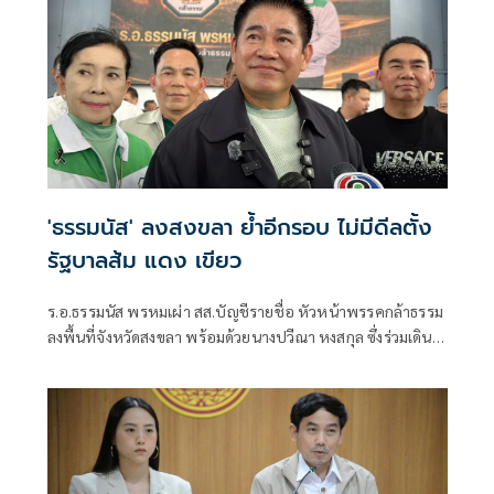
'ธรรมนัส' ลงสงขลา ย้ำอีกรอบ ไม่มีดีลตั้ง
รัฐบาลส้ม แดง เขียว
ร.อ.ธรรมนัส พรหมเผ่า สส.บัญชีรายชื่อ หัวหน้าพรรคกล้าธรรม
ลงพื้นที่จังหวัดสงขลา พร้อมด้วยนางปวีณา หงสกุล ซึ่งร่วมเดิน
ทางมาด้วย เพื่อพบปะนายเดชอิศม์ ขาวทอง และสมาชิกพรรค
ณ ที่ทำการนายเดชอิศม์ โดยมีการประชุมหารือแนวทางการ
ทำงานและขับเคลื่อนนโยบายในพื้นที่ ก่อนเดินทางต่อไปยัง
จังหวัดพัทลุง