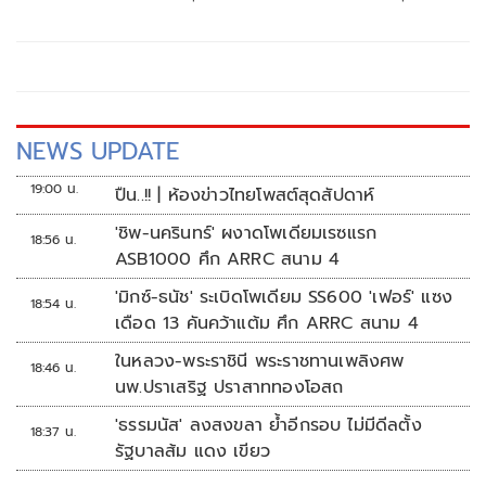
สอบท้องถิ่นทำเต็มที่ เรื่องจบแล้ว ยันไม่ต้องมีองครักษ์พิทักษ์
NEWS UPDATE
19:00 น.
ปืน..!! | ห้องข่าวไทยโพสต์สุดสัปดาห์
'ชิพ-นครินทร์' ผงาดโพเดียมเรซแรก
18:56 น.
ASB1000 ศึก ARRC สนาม 4
'มิกซ์-ธนัช' ระเบิดโพเดียม SS600 'เฟอร์' แซง
18:54 น.
เดือด 13 คันคว้าแต้ม ศึก ARRC สนาม 4
ในหลวง-พระราชินี พระราชทานเพลิงศพ
18:46 น.
นพ.ปราเสริฐ ปราสาททองโอสถ
'ธรรมนัส' ลงสงขลา ย้ำอีกรอบ ไม่มีดีลตั้ง
18:37 น.
รัฐบาลส้ม แดง เขียว