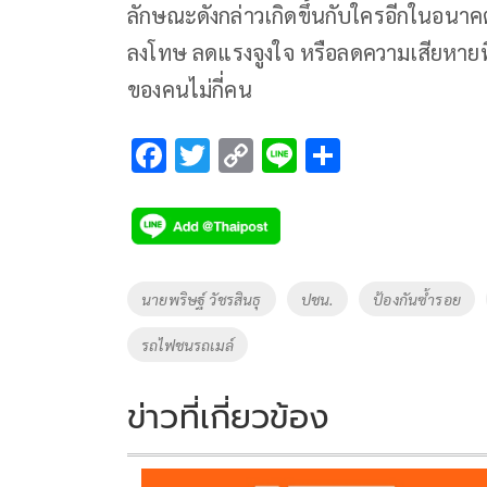
ลักษณะดังกล่าวเกิดขึ้นกับใครอีกในอนาคต 
ลงโทษ ลดแรงจูงใจ หรือลดความเสียหายที่
ของคนไม่กี่คน
F
T
C
Li
S
ac
wi
o
n
h
e
tt
p
e
ar
b
er
y
e
o
Li
Tags
นายพริษฐ์ วัชรสินธุ
ปชน.
ป้องกันซ้ำรอย
o
n
รถไฟชนรถเมล์
k
k
ข่าวที่เกี่ยวข้อง