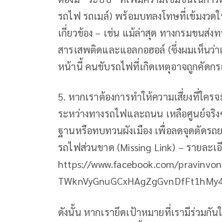
รถไฟ รถเมล์) พร้อมบทลงโทษที่เข้มงวดใ
เกี่ยวข้อง – เช่น แม้ล่าสุด ทางกรมขนส่ง
สารเสพติดและแอลกอฮอล์ (ซึ่งผมเห็นว่าเป
หน้านี้ คนขับรถไฟที่เกิดเหตุอาจถูกคัดกร
5. หากเราต้องการทำให้ความเสี่ยงที่ใคร
ระหว่างทางรถไฟและถนน เหลือศูนย์จริงๆ
ฐานหรือทบทวนผังเมือง เพื่อลดจุดตัดรถ
รถไฟส่วนขาด (Missing Link) – รายละเอ
https://www.facebook.com/pravinv
TWknVyGnuGCxHAgZgGvnDfFt1hMy4b
ดังนั้น หากเรายึดเป้าหมายที่เรามีร่วมกั