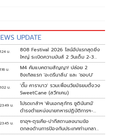
EWS UPDATE
808 Festival 2026 ไลน์อัปแรกสุดยิ่ง
1:24 น.
ใหญ่ ระเบิดความมันส์ 2 วันเต็ม 2-3
ต.ค.นี้
M4 คัมแบคตามสัญญา! ปล่อย 2
1:16 น.
ซิงเกิลแรก 'อะดรีนาลีน' และ 'ชอบU'
'ดั๊ม คาราบาว' รวมเพื่อนวัยมัธยมตั้งวง
1:02 น.
SweetCane (สวีทเคน)
โปรดเกล้าฯ 'พันเอกสุภัทร ชูตินันทน์'
23:49 น.
ดำรงตำแหน่งนายทหารปฏิบัติการฯ-
พระราชทานยศ 'พลตรี'
ซาอุฯ-ตุรเคีย-ปากีสถานลงนามข้อ
23:45 น.
ตกลงด้านการป้องกันประเทศท่ามกลาง