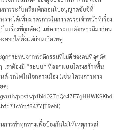
นการระงับหรือเพิกถอนใบอนุญาตขับขี่ที่
ทางรางได้เพิ่มมาตรการในการตรวจเจ้าหน้าที่เรื่อง
็นเรื่องที่ถูกต้อง) แต่หากระบบดังกล่าวมีมาก่อน
องออกได้ตั้งแต่ก่อนเกิดเหตุ
จะถูกกระทบจากพฤติกรรมที่ไม่ดีของคนที่จุดตัด
 เราต้องมี “ระบบ” ที่ออกแบบโครงสร้างพื้น
ยนต์-รถไฟในใจกลางเมือง (เช่น โครงการทาง
ียด:
ongvuth/posts/pfbid02TnQe47E7gHHWKSKhd
fd71cYmf847YjT9ehl)
นในการทำทุกทางเพื่อป้องกันไม่ให้เหตุการณ์