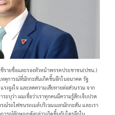
บัญชีรายชื่อและรองหัวหน้าพรรคประชาชน(ปชน.)
เหตุการณ์ที่มักกะสันเกิดขึ้นอีกในอนาคต รัฐ
ษ ลดแรงจูงใจ และลดความเสียหายต่อส่วนรวม จาก
าระบุว่า ผมเชื่อว่าเราทุกคนมีความรู้สึกเจ็บปวด
ตุการณ์รถไฟชนรถเมล์บริเวณแยกมักกะสัน และเรา
ตุการณ์ลักษณะดังกล่าวเกิดขึ้นกับใครอีกใน