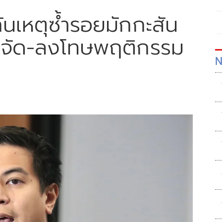
กันเหตุซ้ำรอยมักกะสัน
 ขจัด-ลงโทษพฤติกรรม
N