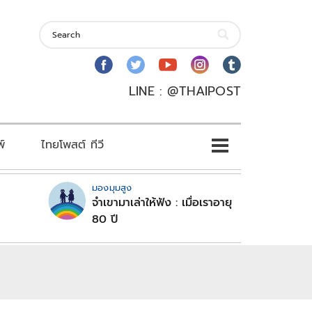
LINE : @THAIPOST
พ์
ไทยโพสต์ ทีวี
มองมุมสูง
จำเขามาเล่าให้ฟัง : เมื่อเราอายุ
80 ปี