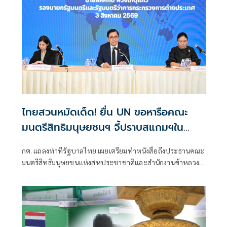
ไทยสวนหมัดเด็ด! ยื่น UN ขอหารือคณะ
มนตรีสิทธิมนุษยชนฯ จี้ปราบสแกมฯใน
กัมพูชา โต้ยิบรายงาน 'ทอม แอนดรูว์ส'
กต. แถลงท่าทีรัฐบาลไทย เผยเตรียมทำหนังสือถึงประธานคณะ
มนตรีสิทธิมนุษยชนแห่งสหประชาชาติและสำนักงานข้าหลวง
ใหญ่สิทธิมนุษยชน ที่นครเจนีวา หลัง “ทอม แอนดรูส์” เสนอ
รายงานพิเศษพาดพิงประเทศไทย มีหลายประเด็นที่ไม่เห็นด้วย
ชี้กระทบความเป็นกลาง -เที่ยงธรรม “สีหศักดิ์”