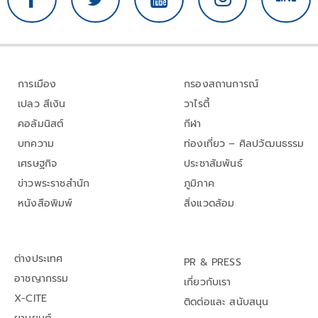
การเมือง
กรองสถานการณ์
เปลว สีเงิน
วาไรตี้
คอลัมนิสต์
กีฬา
บทความ
ท่องเที่ยว – ศิลปวัฒนธรรม
เศรษฐกิจ
ประชาสัมพันธ์
ข่าวพระราชสำนัก
ภูมิภาค
หนังสือพิมพ์
สิ่งแวดล้อม
ต่างประเทศ
PR & PRESS
อาชญากรรม
เกี่ยวกับเรา
X-CITE
ติดต่อและ สนับสนุน