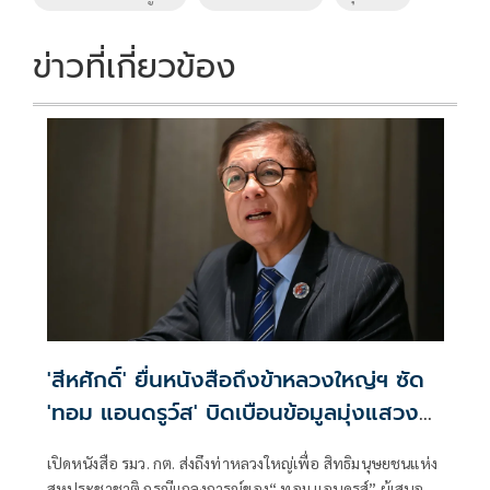
o
n
k
k
ข่าวที่เกี่ยวข้อง
'สีหศักดิ์' ยื่นหนังสือถึงข้าหลวงใหญ่ฯ ซัด
'ทอม แอนดรูว์ส' บิดเบือนข้อมูลมุ่งแสวงหา
ผลประโยชน์ทางการเมือง
เปิดหนังสือ รมว. กต. ส่งถึงท่าหลวงใหญ่เพื่อ สิทธิมนุษยชนแห่ง
สหประชาชาติ กรณีแถลงการณ์ของ“ ทอม แอนดรูส์” ผู้เสนอ