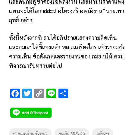
และคนกัมพูชาต้องใช้พลังงาน และน้ำมันราคาแพง
แทนจะได้โอกาสสะสางโครงสร้างพลังงาน“นายเทว
ฤทธิ์ กล่าว
ทั้งนี้หลังจากที่ สว.ได้อภิปรายแสดงความคิดเห็น
และกมธ.ฯได้ชี้แจงแล้ว พล.อ.เกรียงไกร แจ้งว่าจะส่ง
ความเห็น ข้อสังเกตและรายงานของ กมธ.ฯให้ ครม.
พิจารณารับทราบต่อไป
F
T
C
Li
S
ac
wi
o
n
h
e
tt
p
e
ar
b
er
y
e
o
Li
Tags
ชายแดนไทยกัมพูชา
ยกเลิก MOU 43
วุฒิสภา