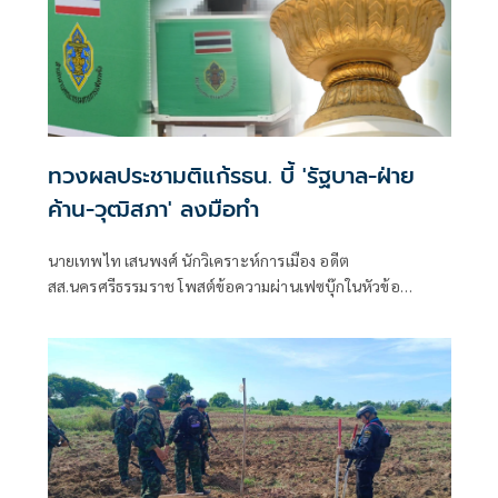
ทวงผลประชามติแก้รธน. บี้ 'รัฐบาล-ฝ่าย
ค้าน-วุฒิสภา' ลงมือทำ
นายเทพไท เสนพงศ์ นักวิเคราะห์การเมือง อดีต
สส.นครศรีธรรมราช โพสต์ข้อความผ่านเฟซบุ๊กในหัวข้อ
"กระตุกเตือน : ทวงผลประชามติ แก้ไขรัฐธรรมนูญ" โดยระบุว่า