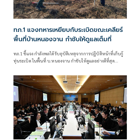
ทภ.1 แจงทหารเหยียบกับระเบิดขณะเคลียร์
พื้นที่บ้านหนองจาน กำชับให้ดูแลเต็มที่
ทภ.1 ชี้แจง กำลังพลได้รับอุบัติเหตุจากการปฏิบัติหน้าที่เก็บกู้
ทุ่นระเบิด ในพื้นที่ บ.หนองจาน กำชับให้ดูแลอย่างดีที่สุด
พร้อมเน้นย้ำให้ปฏิบัติหน้าที่อย่างความรอบคอบไม่ประมาท
ปัจจุบันสร้างพื้นที่ปลอดภัยแล้ว 76.73%