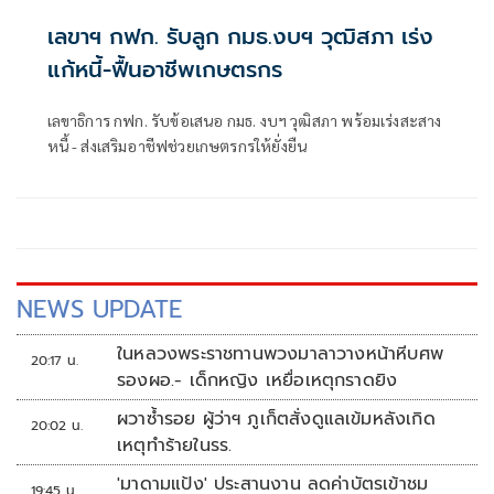
เลขาฯ กฟก. รับลูก กมธ.งบฯ วุฒิสภา เร่ง
แก้หนี้-ฟื้นอาชีพเกษตรกร
เลขาธิการ กฟก. รับข้อเสนอ กมธ. งบฯ วุฒิสภา พร้อมเร่งสะสาง
หนี้ - ส่งเสริมอาชีฟช่วยเกษตรกรให้ยั่งยืน
NEWS UPDATE
ในหลวงพระราชทานพวงมาลาวางหน้าหีบศพ
20:17 น.
รองผอ.- เด็กหญิง เหยื่อเหตุกราดยิง
ผวาซ้ำรอย ผู้ว่าฯ ภูเก็ตสั่งดูแลเข้มหลังเกิด
20:02 น.
เหตุทำร้ายในรร.
'มาดามแป้ง' ประสานงาน ลดค่าบัตรเข้าชม
19:45 น.