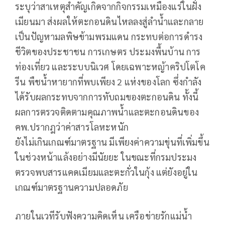
ระบุว่าสาเหตุสำคัญเกิดจากกิจกรรมเหมืองแร่ในฝั่ง
เมียนมา ส่งผลให้ตะกอนดินไหลลงสู่ลำน้ำและกลาย
เป็นปัญหามลพิษข้ามพรมแดน กระทบต่อการดำรง
ชีวิตของประชาชน การเกษตร ประมงพื้นบ้าน การ
ท่องเที่ยว และระบบนิเวศ โดยเฉพาะหญ้าคริปโตโค
รีน พืชน้ำหายากที่พบเพียง 2 แห่งของโลก ซึ่งกำลัง
ได้รับผลกระทบจากการทับถมของตะกอนดิน ทั้งนี้
ผลการตรวจติดตามคุณภาพน้ำและตะกอนดินของ
คพ.ปรากฎว่าค่าสารโลหะหนัก
ยังไม่เกินเกณฑ์มาตรฐาน มีเพียงค่าความขุ่นที่เพิ่มขึ้น
ในช่วงหน้าแล้งอย่างมีนัยยะ ในขณะที่กรมประมง
ตรวจพบสารแคดเมียมและตะกั่วในกุ้ง แต่ยังอยู่ใน
เกณฑ์มาตรฐานความปลอดภัย
ภายในเวทีรับฟังความคิดเห็น เครือข่ายรักแม่น้ำ