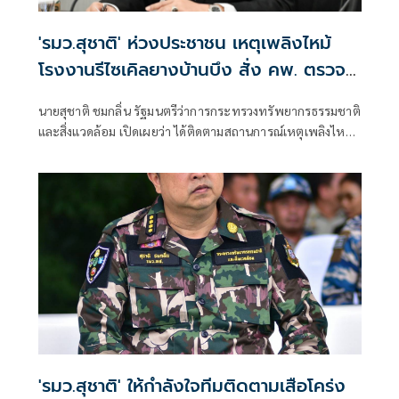
'รมว.สุชาติ' ห่วงประชาชน เหตุเพลิงไหม้
โรงงานรีไซเคิลยางบ้านบึง สั่ง คพ. ตรวจ
คุณภาพอากาศเข้ม-แจ้งเตือนประชาชนใกล้
นายสุชาติ ชมกลิ่น รัฐมนตรีว่าการกระทรวงทรัพยากรธรรมชาติ
ชิด
และสิ่งแวดล้อม เปิดเผยว่า ได้ติดตามสถานการณ์เหตุเพลิงไหม้
โรงงานรีไซเคิลยางรถยนต์ บริษัท ซิน อี้ ไท่ อินดัสเตรียล เทรด
จำกัด ตำบลคลองกิ่ว อำเภอบ้านบึง จังหวัดชลบุรี อย่างใกล้ชิด
ด้วยความห่วงใยผลกระทบด้านมลพิษและสุขภาพของ
ประชาชน พร้อมสั่งการให้กรมควบคุมมลพิษ (คพ.) บูรณาการ
หน่วยงานที่เกี่ยวข้อง เร่งสนับสนุนการระงับเหตุ ตรวจสอบ
คุณภาพอากาศและสิ่งแวดล้อม รวมถึงแจ้งเตือนประชาชนอย่าง
ต่อเนื่องจนกว่าสถานการณ์จะคลี่คลาย
'รมว.สุชาติ' ให้กำลังใจทีมติดตามเสือโคร่ง