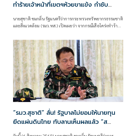
ทำร้ายเจ้าหน้าที่เขตฯห้วยขาแข้ง กำชับ
ระมัดระวังความปลอดภัยขั้นสูงสุด หลัง
นายสุชาติ ชมกลิ่น รัฐมนตรีว่าการกระทรวงทรัพยากรธรรมชาติ
กรมอุทยานฯ แถลงความคืบหน้ากรณีเจ้า
และสิ่งแวดล้อม (รมว.ทส.) เปิดเผยว่า จากกรณีเสือโคร่งทำร้าย
หน้าเสียชีวิต
เจ้าหน้าที่พิทักษ์ป่าเขตรักษาพันธุ์สัตว์ป่าห้วยขาแข้งเสียชีวิต
ตนได้ติดตามสถานการณ์ดังกล่าวอย่างใกล้ชิด พร้อมแสดงความ
ห่วงใยต่อเจ้าหน้าที่ผู้ปฏิบัติงานในพื้นที่ และได้กำชับให้หน่วย
งานยกระดับมาตรการความปลอดภัยขั้นสูงสุดในการปฏิบัติ
ภารกิจเพื่อความปลอดภัยของผู้ปฏิบัติงาน
“รมว.สุชาติ” ลั่น! รัฐบาลไม่ยอมให้นายทุน
ยึดแผ่นดินไทย ทับลานเห็นผลแล้ว “ส
ตาร์เวลล์ การ์เด้นโฮม” รื้อเองคืบ 40%
วันนี้ (6 สิงหาคม 2569) นายสุชาติ ชมกลิ่น รัฐมนตรีว่าการ