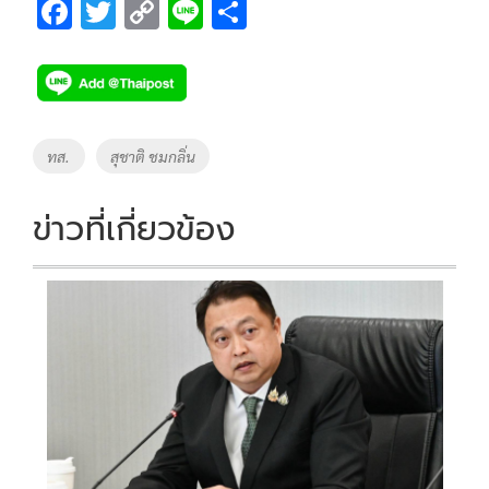
F
T
C
Li
S
ac
wi
o
n
h
e
tt
p
e
ar
b
er
y
e
o
Li
Tags
ทส.
สุชาติ ชมกลิ่น
o
n
k
k
ข่าวที่เกี่ยวข้อง