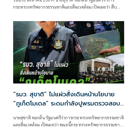
เตือนผู้ฝ่าฝืนเจอมาตรการทางกฎหมาย
กระทรวงทรัพยากรธรรมชาติและสิ่งแวดล้อม เปิดเผยว่า สืบ
เนื่องจากเมื่อวันที่ 31 กรกฎาคม 2569 ตนได้ลงพื้นที่จังหวัด
นครราชสีมา
“รมว. สุขาติ” ไม่แผ่วสั่งเดินหน้านโยบาย
“ภูเก็ตโมเดล” ระดมกำลังปูพรมตรวจสอบ
พื้นที่ทั้งเกาะภูเก็ต อีก 40 จุด พร้อมเร่ง
นายสุชาติ ชมกลิ่น รัฐมนตรีว่าการกระทรวงทรัพยากรธรรมชาติ
ผลักดันประกาศป่านันทนาการหาดนุ้ย ภูเก็ต
และสิ่งแวดล้อม เปิดเผยว่า ขณะนี้กระทรวงทรัพยากรธรรมชาติ
เพื่อประชาชนได้เข้าใช้ประโยชน์
และสิ่งแวดล้อม