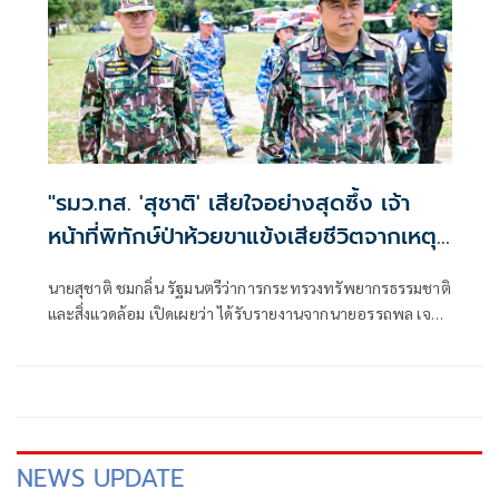
"รมว.ทส. 'สุชาติ' เสียใจอย่างสุดซึ้ง เจ้า
หน้าที่พิทักษ์ป่าห้วยขาแข้งเสียชีวิตจากเหตุ
ถูกสัตว์ป่าทำร้าย สั่งดูแลครอบครัวเต็มที่
นายสุชาติ ชมกลิ่น รัฐมนตรีว่าการกระทรวงทรัพยากรธรรมชาติ
พร้อมยกระดับมาตรการความปลอดภัยเจ้า
และสิ่งแวดล้อม เปิดเผยว่า ได้รับรายงานจากนายอรรถพล เจริญ
หน้าที่"
ชันษา อธิบดีกรมอุทยานแห่งชาติ สัตว์ป่า และพันธุ์พืช กรณีนา
ยศักรินทร์ วิชาจารย์ พนักงานราชการ สังกัดเขตรักษาพันธุ์สัตว์
ป่าห้วยขาแข้ง เสียชีวิตจากเหตุถูกสัตว์ป่าทำร้าย ระหว่างปฏิบัติ
หน้าที่ในพื้นที่ เมื่อช่วงเช้าวันนี้
NEWS UPDATE