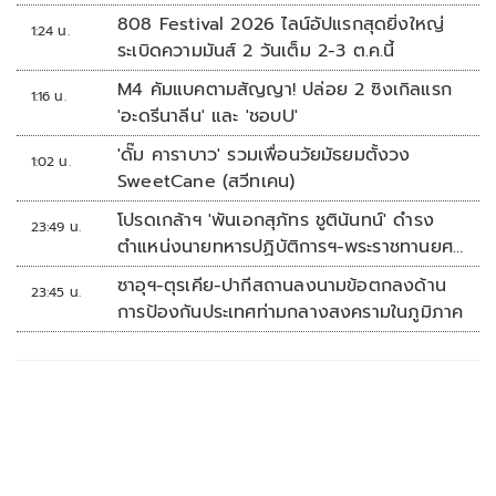
808 Festival 2026 ไลน์อัปแรกสุดยิ่งใหญ่
1:24 น.
ระเบิดความมันส์ 2 วันเต็ม 2-3 ต.ค.นี้
M4 คัมแบคตามสัญญา! ปล่อย 2 ซิงเกิลแรก
1:16 น.
'อะดรีนาลีน' และ 'ชอบU'
'ดั๊ม คาราบาว' รวมเพื่อนวัยมัธยมตั้งวง
1:02 น.
SweetCane (สวีทเคน)
โปรดเกล้าฯ 'พันเอกสุภัทร ชูตินันทน์' ดำรง
23:49 น.
ตำแหน่งนายทหารปฏิบัติการฯ-พระราชทานยศ
'พลตรี'
ซาอุฯ-ตุรเคีย-ปากีสถานลงนามข้อตกลงด้าน
23:45 น.
การป้องกันประเทศท่ามกลางสงครามในภูมิภาค