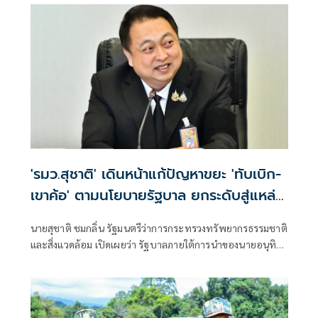
'รมว.สุชาติ' เดินหน้าแก้ปัญหาขยะ 'ทับเบิก-
เขาค้อ' ตามนโยบายรัฐบาล ยกระดับสู่แหล่ง
ท่องเที่ยวคาร์บอนต่ำ สร้างรายได้ควบคู่
นายสุชาติ ชมกลิ่น รัฐมนตรีว่าการกระทรวงทรัพยากรธรรมชาติ
รักษาสิ่งแวดล้อม
และสิ่งแวดล้อม เปิดเผยว่า รัฐบาลภายใต้การนำของนายอนุทิน
ชาญวีรกูล นายกรัฐมนตรี ให้ความสำคัญกับการบริหารจัดการ
ทรัพยากรธรรมชาติและสิ่งแวดล้อมควบคู่กับการพัฒนา
เศรษฐกิจและการท่องเที่ยวอย่างยั่งยืน