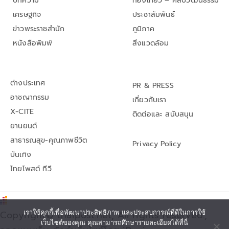
บทความ
ท่องเที่ยว – ศิลปวัฒนธรรม
เศรษฐกิจ
ประชาสัมพันธ์
ข่าวพระราชสำนัก
ภูมิภาค
หนังสือพิมพ์
สิ่งแวดล้อม
ต่างประเทศ
PR & PRESS
อาชญากรรม
เกี่ยวกับเรา
X-CITE
ติดต่อและ สนับสนุน
ยานยนต์
สาธารณสุข-คุณภาพชีวิต
Privacy Policy
บันเทิง
ไทยโพสต์ ทีวี
Copyright© thaipost.net, All rights reserved.,
เราใช้คุกกี้เพื่อพัฒนาประสิทธิภาพ และประสบการณ์ที่ดีในการใช้
เว็บไซต์ของคุณ คุณสามารถศึกษารายละเอียดได้ที่นี่