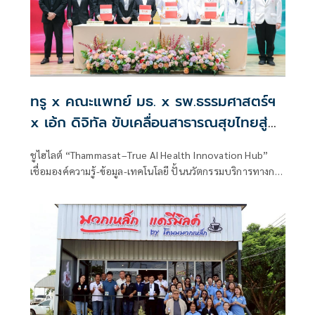
ทรู x คณะแพทย์ มธ. x รพ.ธรรมศาสตร์ฯ
x เอ้ก ดิจิทัล ขับเคลื่อนสาธารณสุขไทยสู่
Healthcare AI
ชูไฮไลต์ “Thammasat–True AI Health Innovation Hub”
เชื่อมองค์ความรู้-ข้อมูล-เทคโนโลยี ปั้นนวัตกรรมบริการทางการ
แพทย์ พร้อมอัปสกิล AI นักศึกษา อาจารย์ และบุคลากร