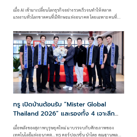
ทักษะ AI รอบด้าน บูรณาการความรู้จากภาค
เมื่อ AI เข้ามาเปลี่ยนโลกธุรกิจอย่างรวดเร็วจนทำให้ตลาด
ธุรกิจสู่มหาวิทยาลัย สร้าง “ทุนมนุษย์” ปิด
แรงงานทั่วโลกขาดคนที่มีทักษะแห่งอนาคต โดยเฉพาะคนที่
ช่องว่างตลาดแรงงานแห่งอนาคต
สามารถเรียนรู้ ปรับตัว และประยุกต์ใช้ AI เพื่อสร้างผลลัพธ์ทาง
ธุรกิจได้จริง ทรู คอร์ปอเรชั่น โดย ทรู ดิจิทัล อคาเดมี ได้ร่วมมือ
กับ มหาวิทยาลัยศรีปทุม โดย
ทรู เปิดบ้านต้อนรับ “Mister Global
Thailand 2026” และรองทั้ง 4 เจาะลึก
พลัง AI เบื้องหลังโครงข่ายอัจฉริยะ พร้อม
เมื่อพลังของสุภาพบุรุษยุคใหม่ มาบรรจบกับศักยภาพของ
สัมผัส Happy Workplace ส่งต่อ
เทคโนโลยีแห่งอนาคต…ทรู คอร์ปอเรชั่น นำโดย คุณฐานพล