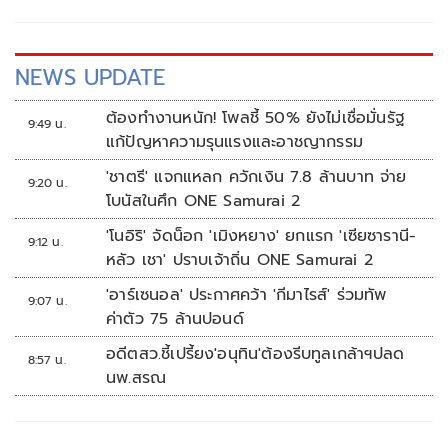
NEWS UPDATE
ต้องทำงานหนัก! โพลชี้ 50% ยังไม่เชื่อมั่นรัฐ
9:49 น.
แก้ปัญหาความรุนแรงและอาชญากรรม
'ชาตรี' แจกแหลก ควักเงิน 7.8 ล้านบาท จ่าย
9:20 น.
โบนัสในศึก ONE Samurai 2
'โนอิริ' จัดน็อก 'เมิงหยาง' ยกแรก 'เซียซารานี-
9:12 น.
หลัว เชา' ปราบเจ้าถิ่น ONE Samurai 2
'อาร์เซนอล' ประกาศคว้า 'กีมาไรส์' ร่วมทัพ
9:07 น.
ค่าตัว 75 ล้านปอนด์
อดีตสว.ชี้เปรี้ยง'อนุทิน'ต้องรีบทูลเกล้าฯปลด
8:57 น.
นพ.สรณ