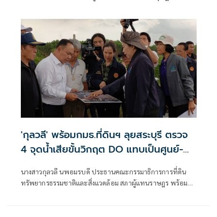
วัฒนธรรม True 4C ขับเคลื่อนสุภาพบุรุษ
มานะวุฒิเวช หัวหน้าคณะผู้บริหารด้านโฮมคอนเนคทิวิตี้ และ
ยุคใหม่สู่อนาคต
คุณโอลิเวอร์ กิตติพงษ์ วีระเตชะ หัวหน้าคณะผู้บริหารด้าน
แบรนด์และมีเดีย เปิดบ้านต้อนรับ Mister Global Thailand
2026 ราชา - ราชัน รุ่งไพรพนา และรองทั้ง 4 พร้อมด้วย
Mister
'กุลวลี' พร้อมกมธ.ที่ดินฯ ลุยสระบุรี ตรวจ
4 จุดน้ำเสียขั้นวิกฤต DO แทบเป็นศูนย์-
ปลาตายเกลื่อน สั่งส่งแล็บหาต้นตอมลพิษ
นางสาวกุลวลี นพอมรบดี ประธานคณะกรรมาธิการการที่ดิน
พร้อมหนุนตั้งหน่วยเคลื่อนที่เร็วลงตรวจ
ทรัพยากรธรรมชาติและสิ่งแวดล้อม สภาผู้แทนราษฎร พร้อม
ทันที ช่วยชาวบ้านเก็บหลักฐาน
คณะกรรมาธิการ ได้เดินทางลงพื้นที่จังหวัดสระบุรี เพื่อประชุม
ร่วมกับหน่วยงานที่เกี่ยวข้อง 15 หน่วยงาน ในการแก้ไขปัญหา
น้ำเสียสร้างความเดือดร้อนให้แก่ประชาชน