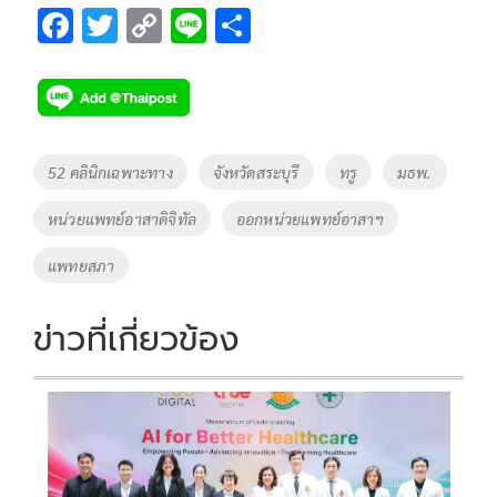
F
T
C
Li
S
ac
wi
o
n
h
e
tt
p
e
ar
b
er
y
e
o
Li
Tags
52 คลินิกเฉพาะทาง
จังหวัดสระบุรี
ทรู
มธพ.
o
n
หน่วยแพทย์อาสาดิจิทัล
ออกหน่วยแพทย์อาสาฯ
k
k
แพทยสภา
ข่าวที่เกี่ยวข้อง