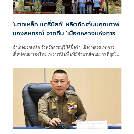
'มวกเหล็ก แดรี่มิลค์' ผลิตภัณฑ์นมคุณภาพ
ของสหกรณ์ จากถิ่น 'เมืองหลวงแห่งการ
เลี้ยงโคนม' ไทย
อำเภอมวกเหล็ก จังหวัดสระบุรี ได้ชื่อว่า”เมืองหลวงแห่งการ
เลี้ยงโคนม”ของไทย เพราะเป็นพื้นที่มีจำนวนโคนมมากที่สุดใน
ประเทศไทย กว่า 1.28 แสนตัว และยังเป็นที่ตั้งสหกรณ์โคนม
มวกเหล็ก จำกัด ถือเป็นหนึ่งในสถาบันเกษตรกรผู้เลี้ยงโคนมที่
สำคัญและมีความเก่าแก่ที่สุดแห่งหนึ่งในประเทศไทย