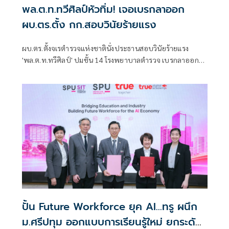
พล.ต.ท.ทวีศิลป์หัวทิ่ม! เจอเบรกลาออก
ผบ.ตร.ตั้ง กก.สอบวินัยร้ายแรง
ผบ.ตร.ตั้งจเรตำรวจแห่งชาตินั่งประธานสอบวินัยร้ายแรง
'พล.ต.ท.ทวีศิลป์' ปมชั้น 14 โรงพยาบาลตำรวจ เบรกลาออก
ก่อนเกษียณ ย้ำต้องรอผลสอบวินัยร้ายแรง
ปั้น Future Workforce ยุค AI…ทรู ผนึก
ม.ศรีปทุม ออกแบบการเรียนรู้ใหม่ ยกระดับ