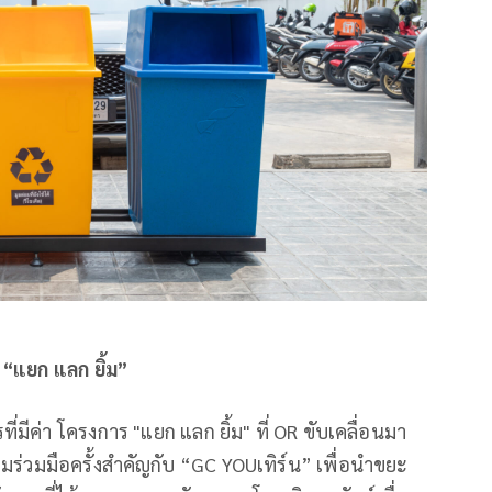
 “แยก แลก ยิ้ม”
ี่มีค่า โครงการ "แยก แลก ยิ้ม" ที่ OR ขับเคลื่อนมา
วามร่วมมือครั้งสำคัญกับ “GC YOUเทิร์น” เพื่อนำขยะ