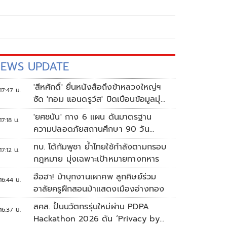
EWS UPDATE
'สีหศักดิ์' ยื่นหนังสือถึงข้าหลวงใหญ่ฯ
17:47 น.
ซัด 'ทอม แอนดรูว์ส' บิดเบือนข้อมูลมุ่ง
แสวงหาผลประโยชน์ทางการเมือง
'ยศชนัน' กาง 6 แผน ดันมาตรฐาน
17:18 น.
ความปลอดภัยสถานศึกษา 90 วัน
ป้องกันก่อเหตุรุนแรง
ทบ. โต้กัมพูชา ย้ำไทยใช้กำลังตามกรอบ
17:12 น.
กฎหมาย มุ่งเฉพาะเป้าหมายทางทหาร
ฮือฮา! ม้าบุกงานเผาศพ ลูกศิษย์ร่วม
16:44 น.
อาลัยครูฝึกสอนม้าแสดงเมืองอ่างทอง
สคส. ปั้นนวัตกรรุ่นใหม่ผ่าน PDPA
16:37 น.
Hackathon 2026 ดัน ‘Privacy by