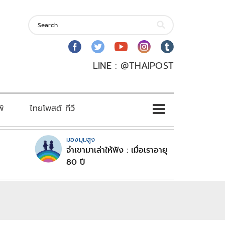
LINE : @THAIPOST
พ์
ไทยโพสต์ ทีวี
มองมุมสูง
จำเขามาเล่าให้ฟัง : เมื่อเราอายุ
80 ปี