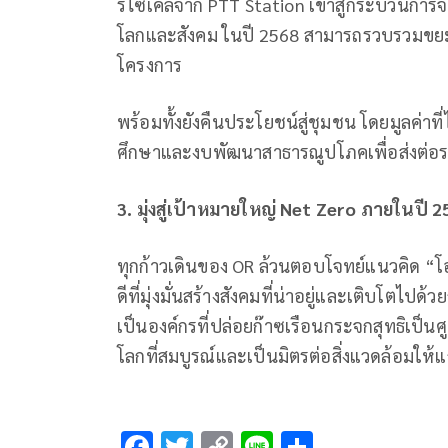
รีไซเคิลจาก PTT Station เข้าสู่กระบวนการจ
โลกและสังคม ในปี 2568 สามารถรวบรวมขยะรีไ
โครงการ
พร้อมทั้งยังคืนประโยชน์สู่ชุมชน โดยมูลค่าที
ศึกษาและงบพัฒนาสาธารณูปโภคเพื่อส่งต่อรอย
3. มุ่งสู่เป้าหมายใหญ่
Net Zero ภายในปี 2
ทุกก้าวเดินของ OR ล้วนตอบโจทย์แนวคิด “โออ
ดีที่มุ่งมั่นสร้างสังคมที่น่าอยู่และเติบโตไปด้
เป็นองค์กรที่ปล่อยก๊าซเรือนกระจกสุทธิเป็นศู
โลกที่สมบูรณ์และเป็นมิตรต่อสิ่งแวดล้อมให้แ
F
T
C
Li
S