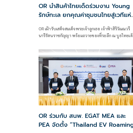
OR นำสินค้าไทยเด็ดร่วมงาน Young
รักษ์ทะเล ยกคุณค่าชุมชนไทยสู่เวทีแห่
แรงบันดาลใจ
OR เฝ้ารับเสด็จสมเด็จพระเจ้าลูกเธอ เจ้าฟ้าสิริวัณณวรี
นารีรัตนราชกัญญา พร้อมถวายของที่ระลึก ณ บูธไทยเด
ใน งานนิทรรศการ “Young รักษ์ทะเล: SEA THE CHAN
สร้างโลกทะเลใหม่ด้วยมือเรา”
OR ร่วมกับ สนพ. EGAT MEA และ
PEA จัดตั้ง “Thailand EV Roamin