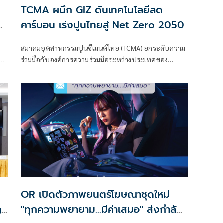
TCMA ผนึก GIZ ดันเทคโนโลยีลด
ง
คาร์บอน เร่งปูนไทยสู่ Net Zero 2050
สมาคมอุตสาหกรรมปูนซีเมนต์ไทย (TCMA) ยกระดับความ
็ด
ร่วมมือกับองค์การความร่วมมือระหว่างประเทศของ
GE
เยอรมนี (GIZ) เร่งขับเคลื่อนอุตสาหกรรมคาร์บอนต่ำ มุ่งสู่
เป้าหมาย Net Zero 2050 ผ่านเวที TCMA x GIZ at TCMA
Technical Conference 2026 ตอกย้ำทิศทางการลงมือทำ
จริง
OR เปิดตัวภาพยนตร์โฆษณาชุดใหม่
g
"ทุกความพยายาม...มีค่าเสมอ" ส่งกำลัง