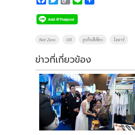
ac
wi
o
n
h
e
tt
p
e
ar
b
er
y
e
o
Li
Tags
Net Zero
OR
ธุรกิจสีเขียว
โออาร์
o
n
k
k
ข่าวที่เกี่ยวข้อง