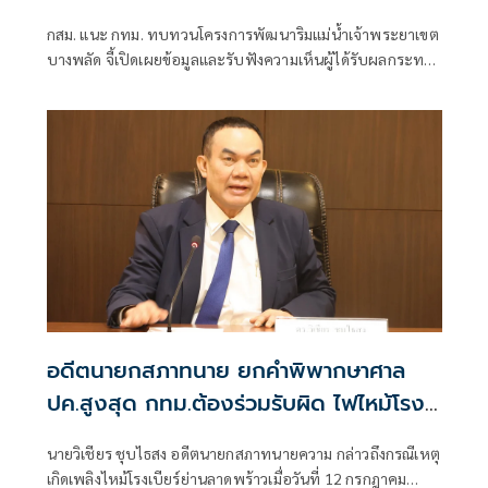
วัฒนธรรม
กสม. แนะ กทม. ทบทวนโครงการพัฒนาริมแม่น้ำเจ้าพระยาเขต
บางพลัด จี้เปิดเผยข้อมูลและรับฟังความเห็นผู้ได้รับผลกระทบ
ให้ครบถ้วน หลังประชาชนร้องเรียนไม่ทราบข้อมูล หวั่นกระทบ
มรดกทางวัฒนธรรม
อดีตนายกสภาทนาย ยกคำพิพากษาศาล
ปค.สูงสุด กทม.ต้องร่วมรับผิด ไฟไหม้โรง
เบียร์ลาดพร้าว
นายวิเชียร ชุบไธสง อดีตนายกสภาทนายความ กล่าวถึงกรณีเหตุ
เกิดเพลิงไหม้โรงเบียร์ย่านลาดพร้าวเมื่อวันที่ 12 กรกฎาคม