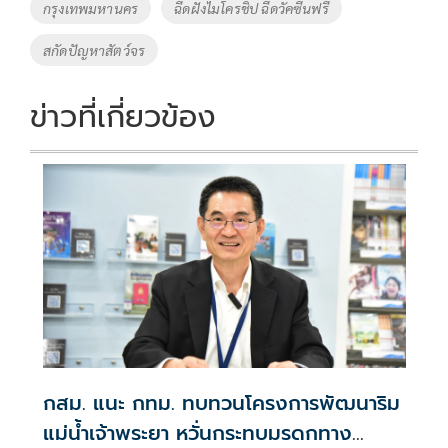
o
Li
Tags
กรุงเทพมหานคร
ฉีดฝังไมโครชิป ฉีดวัคซีนฟรี
o
n
สกัดปัญหาสัตว์จร
k
k
ข่าวที่เกี่ยวข้อง
กสม. แนะ กทม. ทบทวนโครงการพัฒนาริม
แม่น้ำเจ้าพระยา หวั่นกระทบมรดกทาง