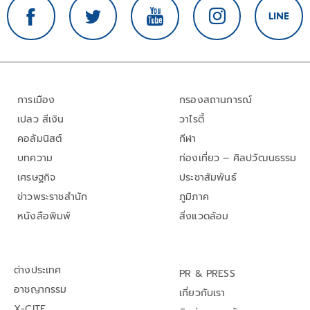
การเมือง
กรองสถานการณ์
เปลว สีเงิน
วาไรตี้
คอลัมนิสต์
กีฬา
บทความ
ท่องเที่ยว – ศิลปวัฒนธรรม
เศรษฐกิจ
ประชาสัมพันธ์
ข่าวพระราชสำนัก
ภูมิภาค
หนังสือพิมพ์
สิ่งแวดล้อม
ต่างประเทศ
PR & PRESS
อาชญากรรม
เกี่ยวกับเรา
X-CITE