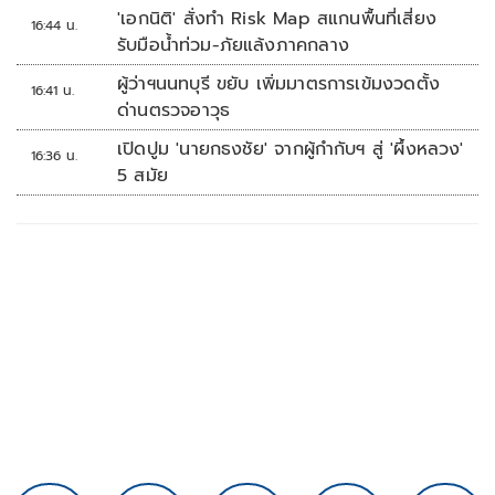
'เอกนิติ' สั่งทำ Risk Map สแกนพื้นที่เสี่ยง
16:44 น.
รับมือน้ำท่วม-ภัยแล้งภาคกลาง
ผู้ว่าฯนนทบุรี ขยับ เพิ่มมาตรการเข้มงวดตั้ง
16:41 น.
ด่านตรวจอาวุธ
เปิดปูม 'นายกธงชัย' จากผู้กำกับฯ สู่ 'ผึ้งหลวง'
16:36 น.
5 สมัย