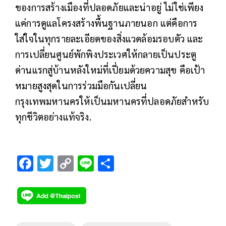
ของการสร้างเมืองที่ปลอดภัยและน่าอยู่ ไม่ใช่เพียง
แค่การดูแลโครงสร้างพื้นฐานภายนอก แต่คือการ
ใส่ใจในทุกรายละเอียดของสิ่งแวดล้อมรอบตัว และ
การเปลี่ยนศูนย์พักพิงประเวศให้กลายเป็นประตู
ด่านแรกสู่บ้านหลังใหม่ที่เปี่ยมด้วยความสุข คือเป้า
หมายสูงสุดในการร่วมมือกันเปลี่ยน
กรุงเทพมหานครให้เป็นมหานครที่ปลอดภัยสำหรับ
ทุกชีวิตอย่างแท้จริง.
F
T
C
Li
S
ac
wi
o
n
h
e
tt
p
e
ar
b
er
y
e