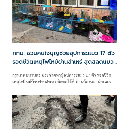
กทม. ชวนคนใจบุญช่วยอุปการะแมว 17 ตัว
รอดชีวิตเหตุไฟไหม้ย่านสำเหร่ สุดสลดแมว
ตายมากถึง 73 ตัว
กรุงเทพมหานคร ประกาศหาผู้อุปการะแมว 17 ตัว รอดชีวิต
เหตุไฟไหม้บ้านย่านสำเหร่ ติดต่อได้ที่ บ้านน้องหมาน้องแมว
ประเวศ โทร 02-328-7460 หรือเฟซบุ๊ก BKK Adopter