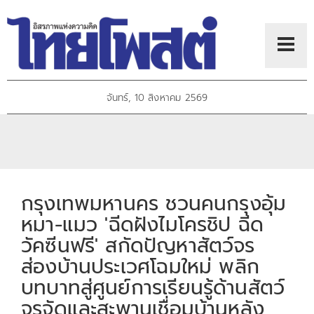
จันทร์, 10 สิงหาคม 2569
กรุงเทพมหานคร ชวนคนกรุงอุ้ม
หมา-แมว 'ฉีดฝังไมโครชิป ฉีด
วัคซีนฟรี' สกัดปัญหาสัตว์จร
ส่องบ้านประเวศโฉมใหม่ พลิก
บทบาทสู่ศูนย์การเรียนรู้ด้านสัตว์
จรจัดและสะพานเชื่อมบ้านหลัง