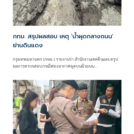
กทม. สรุปผลสอบ เหตุ 'น้ำผุดกลางถนน'
ย่านดินแดง
กรุงเทพมหานคร (กทม.) รายงานว่า สำนักงานเขตดินแดง สรุป
ผลการตรวจสอบกรณีฟองอากาศผุดบนผิวถนน
ประชาสงเคราะห์ เปิดการจราจรตามปกติแล้ว