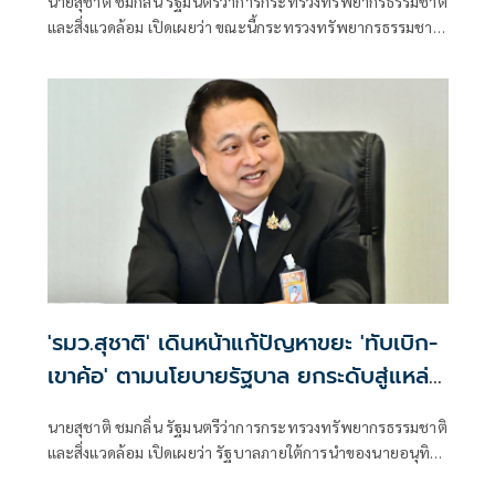
นายสุชาติ ชมกลิ่น รัฐมนตรีว่าการกระทรวงทรัพยากรธรรมชาติ
ผลักดันประกาศป่านันทนาการหาดนุ้ย ภูเก็ต
และสิ่งแวดล้อม เปิดเผยว่า ขณะนี้กระทรวงทรัพยากรธรรมชาติ
เพื่อประชาชนได้เข้าใช้ประโยชน์
และสิ่งแวดล้อม
'รมว.สุชาติ' เดินหน้าแก้ปัญหาขยะ 'ทับเบิก-
เขาค้อ' ตามนโยบายรัฐบาล ยกระดับสู่แหล่ง
ท่องเที่ยวคาร์บอนต่ำ สร้างรายได้ควบคู่
นายสุชาติ ชมกลิ่น รัฐมนตรีว่าการกระทรวงทรัพยากรธรรมชาติ
รักษาสิ่งแวดล้อม
และสิ่งแวดล้อม เปิดเผยว่า รัฐบาลภายใต้การนำของนายอนุทิน
ชาญวีรกูล นายกรัฐมนตรี ให้ความสำคัญกับการบริหารจัดการ