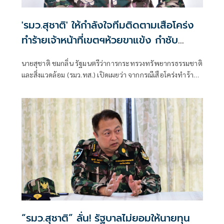
'รมว.สุชาติ' ให้กำลังใจทีมติดตามเสือโคร่ง
ทำร้ายเจ้าหน้าที่เขตฯห้วยขาแข้ง กำชับ
ระมัดระวังความปลอดภัยขั้นสูงสุด หลัง
นายสุชาติ ชมกลิ่น รัฐมนตรีว่าการกระทรวงทรัพยากรธรรมชาติ
กรมอุทยานฯ แถลงความคืบหน้ากรณีเจ้า
และสิ่งแวดล้อม (รมว.ทส.) เปิดเผยว่า จากกรณีเสือโคร่งทำร้าย
หน้าเสียชีวิต
เจ้าหน้าที่พิทักษ์ป่าเขตรักษาพันธุ์สัตว์ป่าห้วยขาแข้งเสียชีวิต
ตนได้ติดตามสถานการณ์ดังกล่าวอย่างใกล้ชิด พร้อมแสดงความ
ห่วงใยต่อเจ้าหน้าที่ผู้ปฏิบัติงานในพื้นที่ และได้กำชับให้หน่วย
งานยกระดับมาตรการความปลอดภัยขั้นสูงสุดในการปฏิบัติ
ภารกิจเพื่อความปลอดภัยของผู้ปฏิบัติงาน
“รมว.สุชาติ” ลั่น! รัฐบาลไม่ยอมให้นายทุน