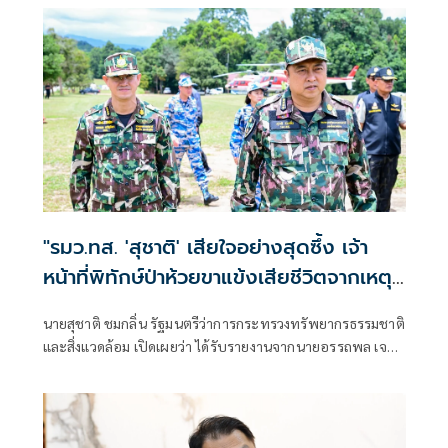
ทรัพยากรธรรมชาติและสิ่งแวดล้อมควบคู่กับการพัฒนา
เศรษฐกิจและการท่องเที่ยวอย่างยั่งยืน
"รมว.ทส. 'สุชาติ' เสียใจอย่างสุดซึ้ง เจ้า
หน้าที่พิทักษ์ป่าห้วยขาแข้งเสียชีวิตจากเหตุ
ถูกสัตว์ป่าทำร้าย สั่งดูแลครอบครัวเต็มที่
นายสุชาติ ชมกลิ่น รัฐมนตรีว่าการกระทรวงทรัพยากรธรรมชาติ
พร้อมยกระดับมาตรการความปลอดภัยเจ้า
และสิ่งแวดล้อม เปิดเผยว่า ได้รับรายงานจากนายอรรถพล เจริญ
หน้าที่"
ชันษา อธิบดีกรมอุทยานแห่งชาติ สัตว์ป่า และพันธุ์พืช กรณีนา
ยศักรินทร์ วิชาจารย์ พนักงานราชการ สังกัดเขตรักษาพันธุ์สัตว์
ป่าห้วยขาแข้ง เสียชีวิตจากเหตุถูกสัตว์ป่าทำร้าย ระหว่างปฏิบัติ
หน้าที่ในพื้นที่ เมื่อช่วงเช้าวันนี้