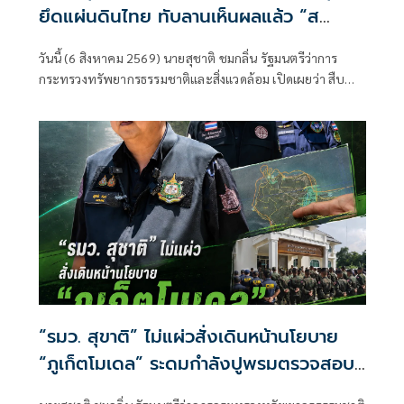
ยึดแผ่นดินไทย ทับลานเห็นผลแล้ว “ส
ตาร์เวลล์ การ์เด้นโฮม” รื้อเองคืบ 40%
วันนี้ (6 สิงหาคม 2569) นายสุชาติ ชมกลิ่น รัฐมนตรีว่าการ
เตือนผู้ฝ่าฝืนเจอมาตรการทางกฎหมาย
กระทรวงทรัพยากรธรรมชาติและสิ่งแวดล้อม เปิดเผยว่า สืบ
เนื่องจากเมื่อวันที่ 31 กรกฎาคม 2569 ตนได้ลงพื้นที่จังหวัด
นครราชสีมา
“รมว. สุขาติ” ไม่แผ่วสั่งเดินหน้านโยบาย
“ภูเก็ตโมเดล” ระดมกำลังปูพรมตรวจสอบ
พื้นที่ทั้งเกาะภูเก็ต อีก 40 จุด พร้อมเร่ง