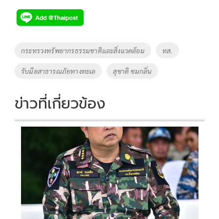
ac
wi
o
n
h
e
tt
p
e
ar
b
er
y
e
o
Li
Tags
กระทรวงทรัพยากรธรรมชาติและสิ่งแวดล้อม
ทส.
o
n
รับมือสาธารณภัยทางทะเล
สุชาติ ชมกลิ่น
k
k
ข่าวที่เกี่ยวข้อง