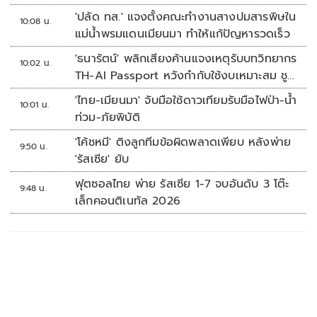
'ปลัด ทส.' แจงตั้งคณะทำงานสางปมสารพิษใน
10:08 น.
แม่น้ำพรมแดนเมียนมา ทำให้แก้ปัญหารวดเร็ว
'ธนารัตน์' พลิกเสียงค้านแจงเหตุรับบทวิทยากร
10:02 น.
TH-AI Passport หวังกำกับใช้งบเหมาะสม ชู
จุดเด่นคนไทยได้ใช้ AI ระดับโปร ลดเหลื่อมล้ำ
'ไทย-เมียนมา' จับมือใช้ดาวเทียมรับมือไฟป่า-น้ำ
10:01 น.
ทางเทคโนโลยี เซฟงบไปกว่า900ล้าน เชื่อหาก
ท่วม-ภัยพิบัติ
ใช้เต็มที่เอกชนขาดทุนย่อยยับ
'โค้ชหมี' ติงลูกทีมข้อผิดพลาดเพียบ หลังพ่าย
9:50 น.
'รัสเซีย' ยับ
ฟุตซอลไทย พ่าย รัสเซีย 1-7 จบอันดับ 3 โต๊ะ
9:48 น.
เล็กคอนติเนทัล 2026