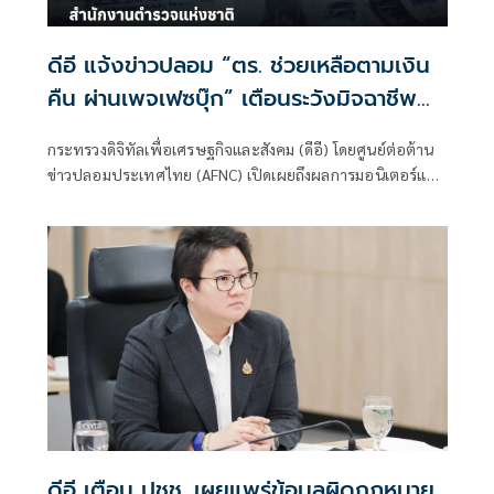
ดีอี แจ้งข่าวปลอม “ตร. ช่วยเหลือตามเงิน
คืน ผ่านเพจเฟซบุ๊ก” เตือนระวังมิจฉาชีพ
หลอก สูญเงิน - ข้อมูลส่วนบุคคล
กระทรวงดิจิทัลเพื่อเศรษฐกิจและสังคม (ดีอี) โดยศูนย์ต่อต้าน
ข่าวปลอมประเทศไทย (AFNC) เปิดเผยถึงผลการมอนิเตอร์และ
รับแจ้งข่าวปลอม
ดีอี เตือน ปชช. เผยแพร่ข้อมูลผิดกฎหมาย