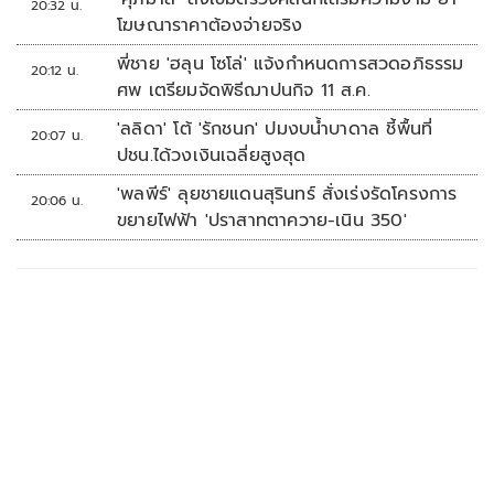
20:32 น.
โฆษณาราคาต้องจ่ายจริง
พี่ชาย 'ฮลุน โซโล่' แจ้งกำหนดการสวดอภิธรรม
20:12 น.
ศพ เตรียมจัดพิธีฌาปนกิจ 11 ส.ค.
'ลลิดา' โต้ 'รักชนก' ปมงบน้ำบาดาล ชี้พื้นที่
20:07 น.
ปชน.ได้วงเงินเฉลี่ยสูงสุด
'พลพีร์' ลุยชายแดนสุรินทร์ สั่งเร่งรัดโครงการ
20:06 น.
ขยายไฟฟ้า 'ปราสาทตาควาย-เนิน 350'