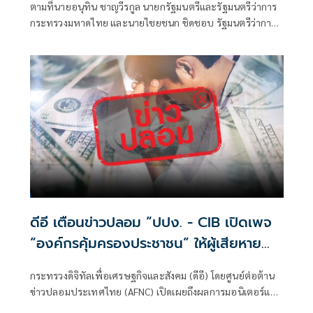
ตามที่นายอนุทิน ชาญวีรกูล นายกรัฐมนตรีและรัฐมนตรีว่าการ
กระทรวงมหาดไทย และนายไชยชนก ชิดชอบ รัฐมนตรีว่าการ
กระทรวงดิจิทัลเพื่อเศรษฐกิจและสังคม ได้มอบนโยบายเร่งรัด
ป้องกันและปราบปรามอาชญากรรมออนไลน์ กระทรวงดีอี
ดีอี เตือนข่าวปลอม “ปปง. - CIB เปิดเพจ
“องค์กรคุ้มครองประชาชน” ให้ผู้เสียหาย
จากสแกมเมอร์ ส่งหลักฐาน” ระวังสูญเงิน
กระทรวงดิจิทัลเพื่อเศรษฐกิจและสังคม (ดีอี) โดยศูนย์ต่อต้าน
- ข้อมูลส่วนบุคคล
ข่าวปลอมประเทศไทย (AFNC) เปิดเผยถึงผลการมอนิเตอร์และ
รับแจ้งข่าวปลอม ซึ่งเป็นไปตามนโยบายการป้องกันและแก้ไข