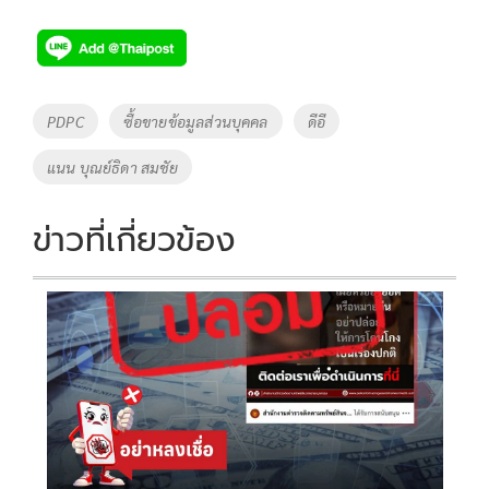
ac
wi
o
n
h
e
tt
p
e
ar
b
er
y
e
o
Li
Tags
PDPC
ซื้อขายข้อมูลส่วนบุคคล
ดีอี
o
n
แนน บุณย์ธิดา สมชัย
k
k
ข่าวที่เกี่ยวข้อง