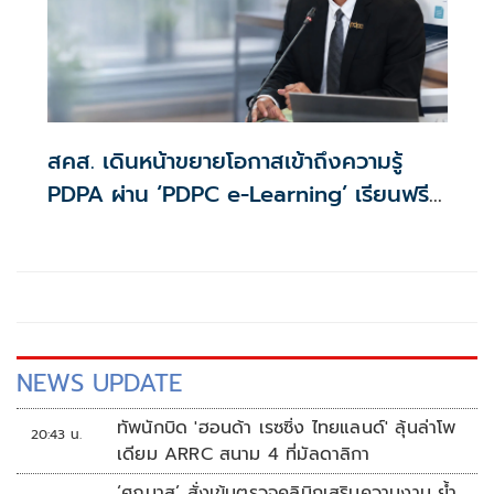
สคส. เดินหน้าขยายโอกาสเข้าถึงความรู้
PDPA ผ่าน ‘PDPC e-Learning’ เรียนฟรี
ทุกที่ ทุกเวลา พร้อมประกาศนียบัตร
NEWS UPDATE
ทัพนักบิด 'ฮอนด้า เรซซิ่ง ไทยแลนด์' ลุ้นล่าโพ
20:43 น.
เดียม ARRC สนาม 4 ที่มัลดาลิกา
‘ศุภมาส’ สั่งเข้มตรวจคลินิกเสริมความงาม ย้ำ