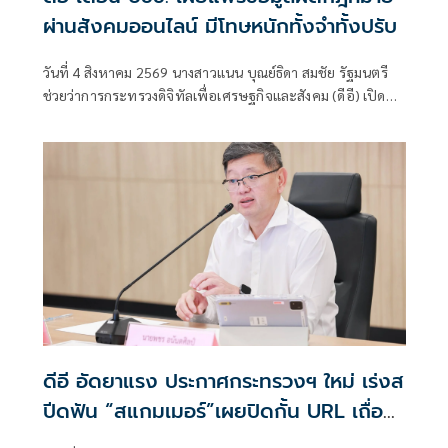
ผ่านสังคมออนไลน์ มีโทษหนักทั้งจำทั้งปรับ
วันที่ 4 สิงหาคม 2569 นางสาวแนน บุณย์ธิดา สมชัย รัฐมนตรี
ช่วยว่าการกระทรวงดิจิทัลเพื่อเศรษฐกิจและสังคม (ดีอี) เปิด
เผยว่า ตามที่นายไชยชนก ชิดชอบ รัฐมนตรีว่าการกระทรวง
ดิจิทัลเพื่อเศรษฐกิจและสังคม (ดีอี)
ดีอี อัดยาแรง ประกาศกระทรวงฯ ใหม่ เร่งส
ปีดฟัน “สแกมเมอร์”เผยปิดกั้น URL เถื่อน
แล้วกว่า 8.8 แสนรายการ