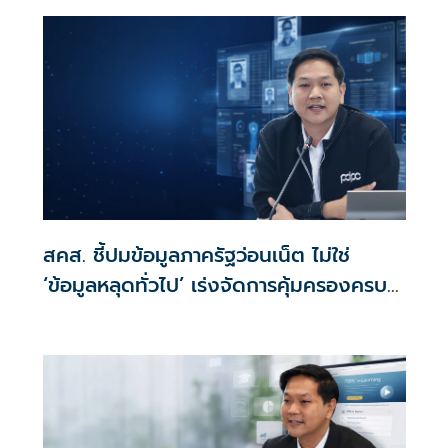
ปัญหาภัยความมั่นคงและภัยทางสังคมของนายไชยชนก ชิดชอบ
รัฐมนตรีว่าการกระทรวงดิจิทัลเพื่อเศรษฐกิจและสังคม (ดีอี)
สคส. ชี้ปมข้อมูลภาครัฐว่อนเน็ต ไม่ใช่
‘ข้อมูลหลุดทั่วไป’ เร่งจัดการคุ้มครองครบ
วงจร ‘ต้นน้ำ–กลางน้ำ–ปลายน้ำ’ ผนึกกำลัง
ปิดช่องซื้อขายข้อมูลเถื่อน