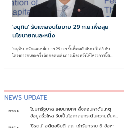
'อนุทิน' รับแถลงนโยบาย 29 ก.ย.เพื่อลุย
นโยบายคนละหนึ่ง
'อนุทิน' หวังแถลงนโยบาย 29 ก.ย.นี้ เพื่อผลักดันงบปี 68 ดัน
โครงการคนละครึ่ง ดักคอคนเล่นการเมืองหวังให้โครงการนี้ตก
ไป บอกไม่มีทาง ขอทุกคนสนับสนุน เพราะเป็นผลงานร่วมกัน
ไม่ใช่ของรัฐบาลฝ่ายเดียว
NEWS UPDATE
โฆษกรัฐบาล เผยนายกฯ สั่งสอบหาต้นเหตุ
15:48 น.
ข้อมูลรั่วไหล รับเป็นโอกาสยกระดับความมั่นคง
ปลอดภัยข้อมูลภาครัฐทั้งระบบ
'ธีรุตม์' อดีตอธิบดี สถ. เข้ารับทราบ 6 ข้อหา
15:37 น.