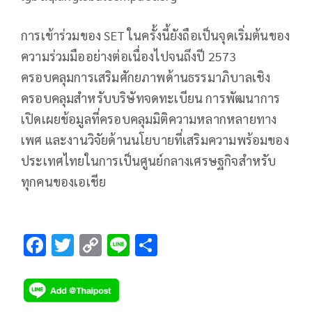
การเข้าร่วมของ SET ในครั้งนี้ยังถือเป็นจุดเริ่มต้นของ
ความร่วมมืออย่างต่อเนื่องไปจนถึงปี 2573
ครอบคลุมการเสริมศักยภาพด้านธรรมาภิบาลเชิง
ครอบคลุมสำหรับบริษัทจดทะเบียน การพัฒนาการ
เปิดเผยข้อมูลที่ครอบคลุมมิติความหลากหลายทาง
เพศ และงานวิจัยด้านนโยบายที่เสริมความพร้อมของ
ประเทศไทยในการเป็นศูนย์กลางเศรษฐกิจสำหรับ
ทุกคนของเอเชีย
F
T
C
Li
S
ac
wi
o
n
h
e
tt
p
e
ar
b
er
y
e