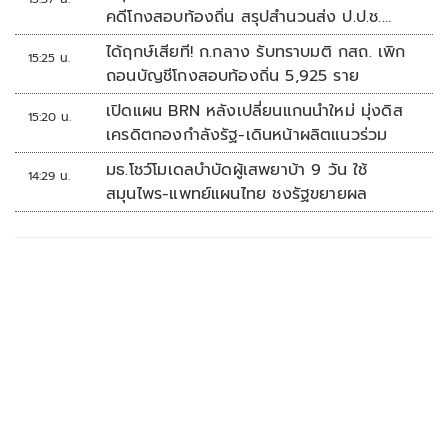
คดีโกงสอบท้องถิ่น สรุปสำนวนส่ง ป.ป.ช.
สัปดาห์หน้า
ได้ฤกษ์เสียที! ก.กลาง รับทราบมติ กสถ. เพิก
15:25 น.
ถอนบัญชีโกงสอบท้องถิ่น 5,925 ราย
เปิดแผน BRN หลังเปลี่ยนแกนนำใหม่ มุ่งดิส
15:20 น.
เครดิตกองกำลังรัฐ-เดินหน้าผลิตแนวร่วม
มธ.โชว์โมเดลบำบัดผู้เสพยาบ้า 9 วัน ใช้
14:29 น.
สมุนไพร-แพทย์แผนไทย ชงรัฐขยายผล