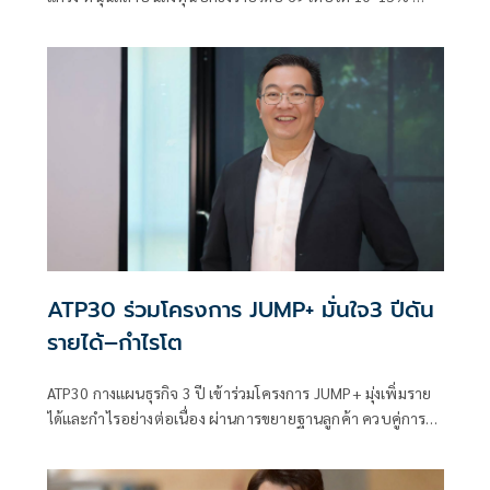
สถิติสูงสุดใหม่พร้อมเดินหน้าขยาย Thai Foods Fresh Market
สู่ 850 สาขา และเร่งลงทุนเวียดนาม หนุนการเติบโตระยะยาว
ATP30 ร่วมโครงการ JUMP+ มั่นใจ3 ปีดัน
รายได้–กำไรโต
ATP30 กางแผนธุรกิจ 3 ปี เข้าร่วมโครงการ JUMP+ มุ่งเพิ่มราย
ได้และกำไรอย่างต่อเนื่อง ผ่านการขยายฐานลูกค้า ควบคู่การ
ควบคุมต้นทุนและต่อยอดธุรกิจใหม่หนุนรายได้ พร้อมขับ
เคลื่อนธุรกิจสู่ Green Mobility เร่งขยายพอร์ตรถโดยสาร EV