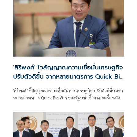
สร้างการเติบโตและความเชื่อมั่นด้าน ESG ในระยะยาว
'สิริพงศ์' โวสัญญาณความเชื่อมั่นเศรษฐกิจ
ปรับตัวดีขึ้น จากหลายมาตรการ Quick Big
Win
'สิริพงศ์' ชี้สัญญาณความเชื่อมั่นทางเศรษฐกิจ ปรับตัวดีขึ้น จาก
หลายมาตรการ Quick Big Win ของรัฐบาล ชี้ 'คนละครึ่ง พลัส'
สร้างโอกาสทางเศรษฐกิจ ช่วยปชช.ใช้สอยมากขึ้นไตรมาส
สุดท้ายของปี