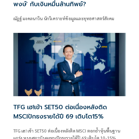
พงษ์' กับเงินหมื่นล้านทิพย์?
ณัฏฐ์ มงคลนาวิน นักวิเคราะห์ข้อมูลและยุทธศาสตร์สังคม
TFG เฮ!เข้า SET50 ต่อเนื่องหลังติด
MSCIปักธงรายได้ปี 69 เติบโต15%
TFG เฮ! เข้า SET50 ต่อเนื่องหลังติด MSCI ตอกย้ำหุ้นพื้นฐาน
แกร่ง หนุนสถาบันลงทุนปักธงรายได้ปี 69 เติบโต 10-15% ทำ