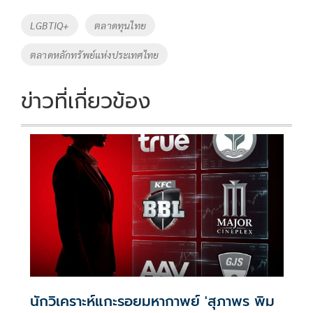
o
Li
Tags
LGBTIQ+
ตลาดทุนไทย
o
n
ตลาดหลักทรัพย์แห่งประเทศไทย
k
k
ข่าวที่เกี่ยวข้อง
นักวิเคราะห์แกะรอยมหากาพย์ 'สุภาพร พิม