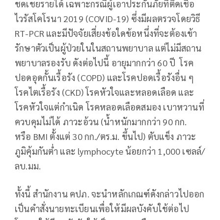
ชดเชยรายได้ เฉพาะกรณีผู้เอาประกันภัยที่ติดเชื้อ
ไวรัสโคโรนา 2019 (COVID-19) ซึ่งมีผลตรวจโดยวิธี
RT-PCR และมีปัจจัยเสี่ยงข้อใดข้อหนึ่งที่จะต้องเข้า
รักษาตัวเป็นผู้ป่วยในในสถานพยาบาล แต่ไม่มีสถาน
พยาบาลรองรับ ดังต่อไปนี้ อายุมากกว่า 60 ปี โรค
ปอดอุดกั้นเรื้อรัง (COPD) และโรคปอดเรื้อรังอื่น ๆ
โรคไตเรื้อรัง (CKD) โรคหัวใจและหลอดเลือด และ
โรคหัวใจแต่กำเนิด โรคหลอดเลือดสมอง เบาหวานที่
ควบคุมไม่ได้ ภาวะอ้วน (น้ำหนักมากกว่า 90 กก.
หรือ BMI ตั้งแต่ 30 กก./ตร.ม. ขึ้นไป) ตับแข็ง ภาวะ
ภูมิคุ้มกันต่ำ และ lymphocyte น้อยกว่า 1,000 เซลล์/
ลบ.มม.
ทั้งนี้ สำนักงาน คปภ. จะนำหลักเกณฑ์ดังกล่าวไปออก
เป็นคำสั่งนายทะเบียนเพื่อให้มีผลบังคับใช้ต่อไป