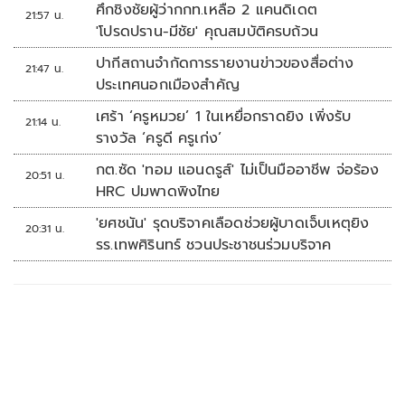
ศึกชิงชัยผู้ว่ากกท.เหลือ 2 แคนดิเดต
21:57 น.
'โปรดปราน-มีชัย' คุณสมบัติครบถ้วน
ปากีสถานจำกัดการรายงานข่าวของสื่อต่าง
21:47 น.
ประเทศนอกเมืองสำคัญ
เศร้า ‘ครูหมวย’ 1 ในเหยื่อกราดยิง เพิ่งรับ
21:14 น.
รางวัล ‘ครูดี ครูเก่ง’
กต.ซัด 'ทอม แอนดรูส์' ไม่เป็นมืออาชีพ จ่อร้อง
20:51 น.
HRC ปมพาดพิงไทย
'ยศชนัน' รุดบริจาคเลือดช่วยผู้บาดเจ็บเหตุยิง
20:31 น.
รร.เทพศิรินทร์ ชวนประชาชนร่วมบริจาค