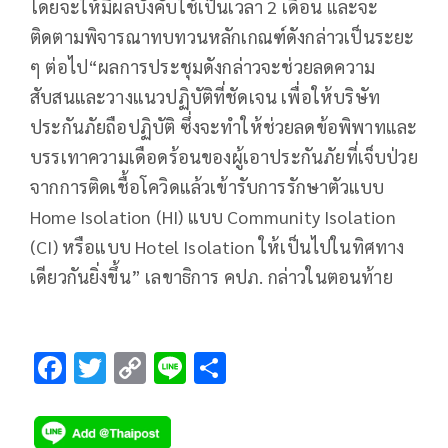
โดยจะให้มีผลบังคับใช้เป็นเวลา 2 เดือน และจะ
ติดตามพิจารณาทบทวนหลักเกณฑ์ดังกล่าวเป็นระยะ
ๆ ต่อไป“ผลการประชุมดังกล่าวจะช่วยลดความ
สับสนและวางแนวปฏิบัติที่ชัดเจน เพื่อให้บริษัท
ประกันภัยถือปฏิบัติ ซึ่งจะทำให้ช่วยลดข้อพิพาทและ
บรรเทาความเดือดร้อนของผู้เอาประกันภัยที่เจ็บป่วย
จากการติดเชื้อโควิดแล้วเข้ารับการรักษาตัวแบบ
Home Isolation (HI) แบบ Community Isolation
(CI) หรือแบบ Hotel Isolation ให้เป็นไปในทิศทาง
เดียวกันยิ่งขึ้น” เลขาธิการ คปภ. กล่าวในตอนท้าย
F
T
C
Li
S
ac
wi
o
n
h
e
tt
p
e
ar