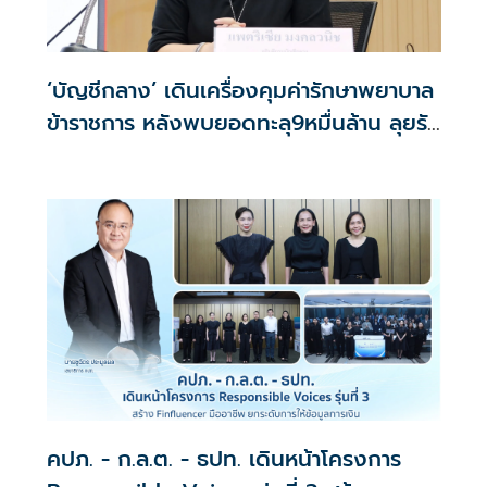
‘บัญชีกลาง’ เดินเครื่องคุมค่ารักษาพยาบาล
ข้าราชการ หลังพบยอดทะลุ9หมื่นล้าน ลุยรับ
ฟังความเห็นชงครม.
คปภ. - ก.ล.ต. - ธปท. เดินหน้าโครงการ