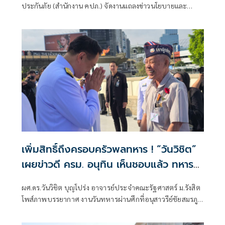
ระบบประกันภัยเป็นโครงสร้างพื้นฐานบริหาร
ประกันภัย (สำนักงาน คปภ.) จัดงานแถลงข่าวนโยบายและ
ความเสี่ยงของประเทศ
ทิศทางการดำเนินงานของสำนักงาน คปภ. ประจำปี 2569 ณ
ห้องประชุม NT Meeting & Auditorium กรุงเทพมหานคร
เพิ่มสิทธิ์ถึงครอบครัวพลทหาร ! “วันวิชิต”
เผยข่าวดี ครม. อนุทิน เห็นชอบแล้ว ทหาร
กล้าสละชีพเพื่อชาติ ทุกชั้นยศ ครอบครัวได้
ผศ.ดร.วันวิชิต บุญโปร่ง อาจารย์ประจำคณะรัฐศาสตร์ ม.รังสิต
รับสิทธิ์ดูแลค่ารักษาพยาบาลต่อเนื่อง
โพส์ภาพบรรยากาศ งานวันทหารผ่านศึกที่อนุสาวรีย์ชัยสมรภูมิ
เป็นภาพนายอนุทิน ชาญวีรกูล นายกรัฐมนตรี