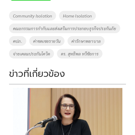
b
er
y
e
o
Li
Tags
Community​ Isolation
Home Isolation
o
n
คณะกรรมการกำกับและส่งเสริมการประกอบธุรกิจประกันภัย
k
k
คปภ.
ค่าชดเชยรายวัน
ค่ารักษาพยาบาล
จ่ายเคลมประกันโควิด
ดร. สุทธิพล ทวีชัยการ
ข่าวที่เกี่ยวข้อง