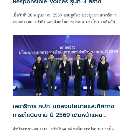
Responsible Voices รุ่นที่ 3 สร้าง
Finfluencer มืออาชีพ ยกระดับการให้ข้อมูล
เมื่อวันที่ 20 พฤษภาคม 2569 นายชูฉัตร ประมูลผล เลขาธิการ
การเงิน การลงทุน และประกันภัยอย่างรับ
คณะกรรมการกำกับและส่งเสริมการประกอบธุรกิจประกันภัย
ผิดชอบ
(เลขาธิการ คปภ.) มอบหมายให้ ดร.ชญานิน เกิดผลงาม รอง
เลขาธิการ
เลขาธิการ คปภ. แถลงนโยบายและทิศทาง
การดำเนินงาน ปี 2569 เดินหน้าแผน
พัฒนาการประกันภัย ฉบับที่ 5 มุ่งยกระดับ
สำนักงานคณะกรรมการกำกับและส่งเสริมการประกอบธุรกิจ