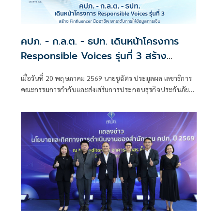
คปภ. - ก.ล.ต. - ธปท. เดินหน้าโครงการ
Responsible Voices รุ่นที่ 3 สร้าง
Finfluencer มืออาชีพ ยกระดับการให้ข้อมูล
เมื่อวันที่ 20 พฤษภาคม 2569 นายชูฉัตร ประมูลผล เลขาธิการ
การเงิน การลงทุน และประกันภัยอย่างรับ
คณะกรรมการกำกับและส่งเสริมการประกอบธุรกิจประกันภัย
ผิดชอบ
(เลขาธิการ คปภ.) มอบหมายให้ ดร.ชญานิน เกิดผลงาม รอง
เลขาธิการ