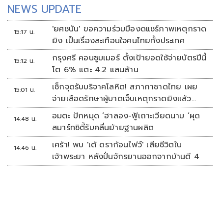
NEWS UPDATE
'ยศชนัน' ขอความร่วมมืองดแชร์ภาพเหตุกราด
15:17 น.
ยิง เป็นเรื่องสะเทือนใจคนไทยทั้งประเทศ
กรุงศรี คอนซูมเมอร์ ตั้งเป้ายอดใช้จ่ายบัตรปีนี้
15:12 น.
โต 6% แตะ 4.2 แสนล้าน
เช็กจุดรับบริจาคโลหิต! สภากาชาดไทย เผย
15:01 น.
จ่ายเลือดรักษาผู้บาดเจ็บเหตุกราดยิงแล้ว
148 ยูนิต
อมตะ ปักหมุด ‘ฮาลอง-ฟู้เถาะเวียดนาม ’ผุด
14:48 น.
สมาร์ทซิตี้รับคลื่นย้ายฐานผลิต
เศร้า! พบ 'เต้ ดราก้อนไฟว์' เสียชีวิตใน
14:46 น.
เจ้าพระยา หลังปั่นจักรยานออกจากบ้านตี 4