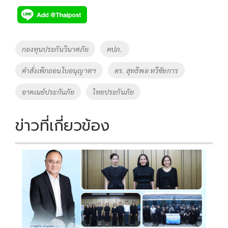
e
tt
p
e
ar
b
er
y
e
o
Li
Tags
กองทุนประกันวินาศภัย
คปภ.
o
n
คำสั่งเพิกถอนใบอนุญาตฯ
ดร. สุทธิพล ทวีชัยการ
k
k
อาคเนย์ประกันภัย
ไทยประกันภัย
ข่าวที่เกี่ยวข้อง