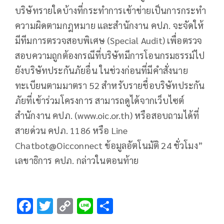
บริษัทรายใดบ้างที่กระทำการเข้าข่ายเป็นการกระทำ
ความผิดตามกฎหมาย และสำนักงาน คปภ. จะจัดให้
มีทีมการตรวจสอบพิเศษ (Special Audit) เพื่อตรวจ
สอบความถูกต้องกรณีที่บริษัทมีการโอนกรมธรรม์ไป
ยังบริษัทประกันภัยอื่น ในช่วงก่อนที่มีคำสั่งนาย
ทะเบียนตามมาตรา 52 สำหรับรายชื่อบริษัทประกัน
ภัยที่เข้าร่วมโครงการ สามารถดูได้จากเว็บไซต์
สำนักงาน คปภ. (www.oic.or.th) หรือสอบถามได้ที่
สายด่วน คปภ. 1186 หรือ Line
Chatbot@Oicconnect ข้อมูลอัตโนมัติ 24 ชั่วโมง”
เลขาธิการ คปภ. กล่าวในตอนท้าย
F
T
C
Li
S
ac
wi
o
n
h