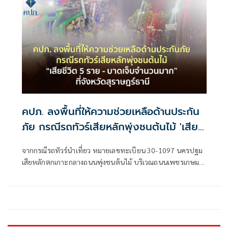
คปภ. ลงพื้นที่ให้ความช่วยเหลือด้านประกัน
ภัย กรณีรถทัวร์เสียหลักพุ่งชนต้นไม้ 'เสีย
ชีวิต 5 ราย - บาดเจ็บจำนวนมาก' ที่จังหวัด
จากกรณีรถทัวร์นำเที่ยว หมายเลขทะเบียน 30-1097 นครปฐม
สุราษฎร์ธานี
เสียหลักตกเกาะกลางถนนพุ่งชนต้นไม้ บริเวณถนนเพชรเกษม
หมู่ที่ 1 ตำบลป่าเว อำเภอไชยา จังหวัดสุราษฎร์ธานี เป็นเหตุให้
มีผู้เสียชีวิต 5 ราย และบาดเจ็บ 22 ราย ในจำนวนนี้มีผู้บาดเจ็บ
สาหัส 8 ราย เหตุเกิดเมื่อวันที่ 1 มกราคม 2568