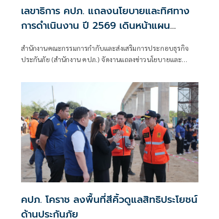
เลขาธิการ คปภ. แถลงนโยบายและทิศทาง
การดำเนินงาน ปี 2569 เดินหน้าแผน
พัฒนาการประกันภัย ฉบับที่ 5 มุ่งยกระดับ
สำนักงานคณะกรรมการกำกับและส่งเสริมการประกอบธุรกิจ
ระบบประกันภัยเป็นโครงสร้างพื้นฐานบริหาร
ประกันภัย (สำนักงาน คปภ.) จัดงานแถลงข่าวนโยบายและ
ความเสี่ยงของประเทศ
ทิศทางการดำเนินงานของสำนักงาน คปภ. ประจำปี 2569 ณ
ห้องประชุม NT Meeting & Auditorium กรุงเทพมหานคร
คปภ. โคราช ลงพื้นที่สีคิ้วดูแลสิทธิประโยชน์
ด้านประกันภัย