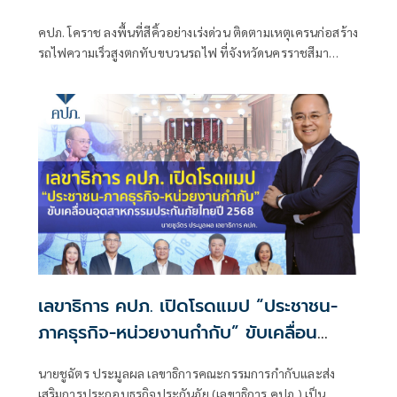
คปภ. โคราช ลงพื้นที่สีคิ้วอย่างเร่งด่วน ติดตามเหตุเครนก่อสร้าง
รถไฟความเร็วสูงตกทับขบวนรถไฟ ที่จังหวัดนครราชสีมา
พร้อมดูแลสิทธิประโยชน์ด้านประกันภัย
เลขาธิการ คปภ. เปิดโรดแมป “ประชาชน-
ภาคธุรกิจ-หน่วยงานกำกับ” ขับเคลื่อน
อุตสาหกรรมประกันภัยไทยปี 2568
นายชูฉัตร ประมูลผล เลขาธิการคณะกรรมการกำกับและส่ง
เสริมการประกอบธุรกิจประกันภัย (เลขาธิการ คปภ.) เป็น