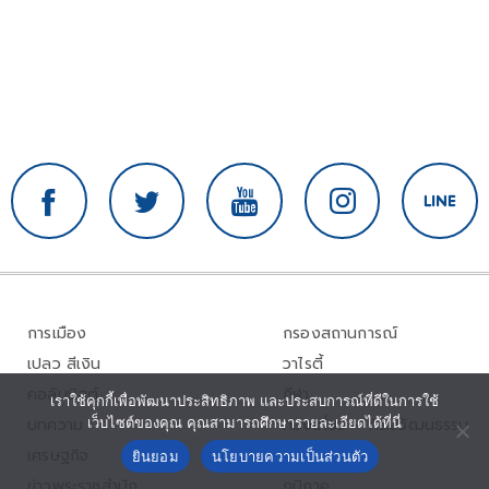
การเมือง
กรองสถานการณ์
เปลว สีเงิน
วาไรตี้
คอลัมนิสต์
กีฬา
เราใช้คุกกี้เพื่อพัฒนาประสิทธิภาพ และประสบการณ์ที่ดีในการใช้
บทความ
ท่องเที่ยว – ศิลปวัฒนธรรม
เว็บไซต์ของคุณ คุณสามารถศึกษารายละเอียดได้ที่นี่
เศรษฐกิจ
ประชาสัมพันธ์
ยินยอม
นโยบายความเป็นส่วนตัว
ข่าวพระราชสำนัก
ภูมิภาค