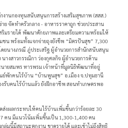
ำนักงานกองทุนสนับสนุนการสร้างเสริมสุขภาพ (สสส.)
รือข่าย จัดทำครัวกลาง - อาหารราคาถูก ช่วยประสาน
ีพเสริมรายได้ พัฒนาศักยภาพและเตรียมความพร้อมให้
ุมชน พร้อมทั้งแจกจ่ายถุงยังชีพ “มิตรปันสุข” 7,300
ัด โดยนางภรณี ภู่ประเสริฐ ผู้อำนวยการสำนักสนับสนุน
 นางสาวกรรณิกา ว่องกุศลกิจ ผู้อำนวยการด้าน
นายสมพร หารพรม เจ้าหน้าที่มูลนิธิพัฒนาที่อยู่
ศูนย์พักคนไร้บ้าน “บ้านพูนสุข” อ.เมือง จ.ปทุมธานี
พักรองรับคนไร้บ้านแล้ว ยังฝึกอาชีพ สอนทำเกษตรพอ
ิดส่งผลกระทบให้คนไร้บ้านเพิ่มขึ้นกว่าร้อยละ 30
7 คน มีแนวโน้มเพิ่มขึ้นเป็น 1,300-1,400 คน
ุ่มนี้มีสถานะตกงาน ขาดรายได้ และเข้าไม่ถึงสิทธิ