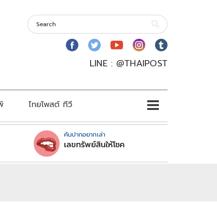
LINE : @THAIPOST
พ์
ไทยโพสต์ ทีวี
คันปากอยากเล่า
เลขทรัพย์สินให้โชค