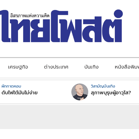
เศรษฐกิจ
ต่างประเทศ
บันเทิง
หนังสือพิม
ผักกาดหอม
วิสามัญบันเทิง
ดับไฟใต้มันไม่ง่าย
สุภาพบุรุษผู้อาวุโส?