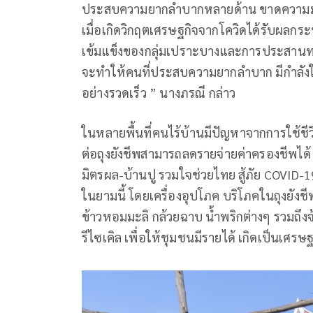
ประสบความยากลำบากหลายด้าน ขาดความมั่นค
เมื่อเกิดวิกฤตเศรษฐกิจจากโควิดได้รับผลกระ
เข้มแข็งของกลุ่มเปราะบางและการประสานทร
จะทำให้คนที่ประสบความยากลำบาก มีกำลังใจใน
อย่างรวดเร็ว ” นางภรณี กล่าว
ในหลายพื้นที่คนไร้บ้านมีปัญหาจากการใช้ชี
ต่อถุงยังชีพสามารถลดรายจ่ายค่าครองชีพได้
มิตรผล-บ้านปู รวมใจช่วยไทย สู้ภัย COVID-19 
ในยามนี้ โดยเครื่องอุปโภค บริโภคในถุงยังชีพ
ข้าวหอมมะลิ กล้วยฉาบ น้ำพริกต่างๆ รวมถึง
รีไซเคิล เพื่อให้ชุมชนมีรายได้ เกิดเป็นเศรษ