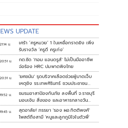
EWS UPDATE
เศร้า ‘ครูหมวย’ 1 ในเหยื่อกราดยิง เพิ่ง
21:14 น.
รับรางวัล ‘ครูดี ครูเก่ง’
กต.ซัด 'ทอม แอนดรูส์' ไม่เป็นมืออาชีพ
20:51 น.
จ่อร้อง HRC ปมพาดพิงไทย
'ยศชนัน' รุดบริจาคเลือดช่วยผู้บาดเจ็บ
20:31 น.
เหตุยิง รร.เทพศิรินทร์ ชวนประชาชน
ร่วมบริจาค
ชมรมอาสาป้องกันภัย ลงพื้นที่ จ.ราชบุรี
19:52 น.
มอบเงิน สิ่งของ และอาหารกลางวัน
แก่โรงเรียนบ้านหนองน้ำใส
สุดอาลัย! ภรรยา 'รอง ผอ.กิตติพงศ์'
19:45 น.
โพสต์ถึงสามี 'หนูและลูกภูมิใจในตัวพี่'