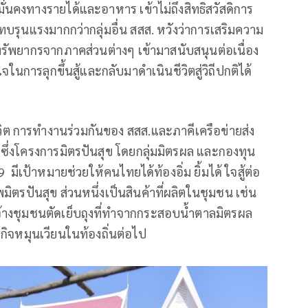
งทางรายได้และอาหาร เข้าไม่ถึงสิทธิสวัสดิการ
ทบรุนแรงมากกว่ากลุ่มอื่น สสส. หวังว่าการเสริมความ
ัพยากรจากภาคส่วนต่างๆ เข้ามาสนับสนุนต่อเนื่อง
การลุกขึ้นสู้และกลับมาดำเนินชีวิตสู่วิถีปกติได้
วิต การทำงานร่วมกันของ สสส.และภาคีเครือข่ายส่ง
 ซึ่งโครงการมิตรปันสุข โดยกลุ่มมิตรผล และกองทุน
มีเป้าหมายช่วยให้คนไทยได้ท้องอิ่ม ยิ้มได้ ใจสู้ต่อ
มิตรปันสุข ส่วนหนึ่งเป็นสินค้าที่ผลิตในชุมชน เช่น
จ้างชุมชนตัดเย็บถุงที่ทำจากกระสอบน้ำตาลมิตรผล
ฐกิจหมุนเวียนในท้องถิ่นต่อไป