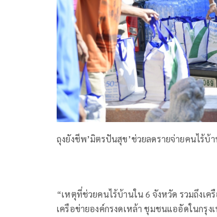
ถุงยังชีพ’มิตรปันสุข’ช่วยลดรายจ่ายคนไร้บ้
“เหตุที่ช่วยคนไร้บ้านใน 6 จังหวัด รวมถึงเ
เครือข่ายองค์กรงดเหล้า ชุมชนแออัดในกรุงเท