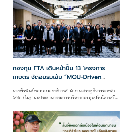
กองทุน FTA เดินหน้าปั้น 13 โครงการ
เกษตร จัดอบรมเข้ม “MOU-Driven
Advanced Project” ยกระดับข้อเสนอ
นายพีรพันธ์ คอทอง เลขาธิการสำนักงานเศรษฐกิจการเกษตร
โครงการสู่การแข่งขันการค้าเสรี
(สศก.) ในฐานะประธานกรรมการบริหารกองทุนปรับโครงสร้าง
การผลิตภาคเกษตรฯ กล่าวว่า กองทุน FTA เป็นกลไกสำคัญใน
การช่วยเหลือเกษตรกร