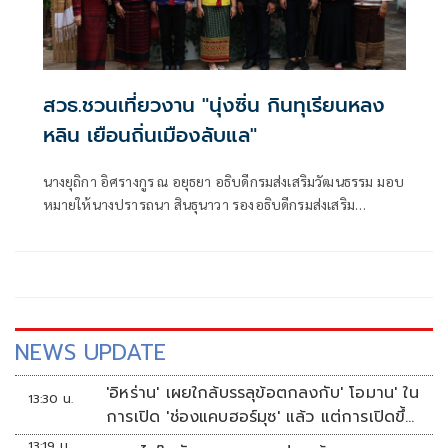
สวธ.ชวนเที่ยวงาน "นุ่งซิ่น กินทุเรียนหลง
หลิน เยือนถิ่นเมืองลับแล"
นางยุถิกา อิศรางกูร ณ อยุธยา อธิบดีกรมส่งเสริมวัฒนธรรม มอบ
หมายให้นางปรารถนา สินธุนาวา รองอธิบดีกรมส่งเสริม
วัฒนธรรม เป็นประธานในพิธีเปิดงาน "นุ่งซิ่น กินทุเรียนหลง
หลิน เยือนถิ่นเมืองลับแล" โดยมี นายภูริวัจน์ โชตินพรัตน์
NEWS UPDATE
'อิหร่าน' เผยใกล้บรรลุข้อตกลงกับ' โอมาน' ใน
13:30 น.
การเปิด 'ช่องแคบฮอร์มุซ' แล้ว แต่การเปิดขึ้น
อยู่กับสหรัฐฯ
13:19 น.