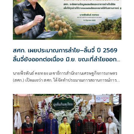
สศก. เผยประมาณการลำไย–ลิ้นจี่ ปี 2569
ลิ้นจี่ยังออกต่อเนื่อง มิ.ย. ขณะที่ลำไยออก
มาก ส.ค. ช่วยวางแผนผลผลิต–ตลาดล่วง
นายพีรพันธ์ คอทอง เลขาธิการสำนักงานเศรษฐกิจการเกษตร
หน้า
(สศก.) เปิดเผยว่า สศก. ได้จัดทำประมาณการสถานการณ์การ
ผลิตและราคาลำไยและลิ้นจี่ ปี 2569 (ข้อมูล ณ วันที่ 9 มิถุนายน
2569)