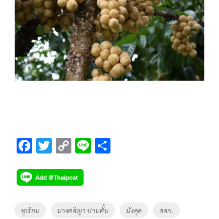
F
T
C
Li
S
ac
wi
o
n
h
e
tt
p
e
ar
b
er
y
e
o
Li
Tags
ทุเรียน
นางศศิญา ปานตั้น
มังคุด
สศก.