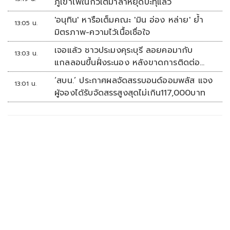
ภูเขาไฟในกัวเตมาลาหยุดปะทุแล้ว
'อนุทิน' หารือเต็มคณะ 'มิน อ่อง หล่าย' ย้ำ
13:05 น.
มิตรภาพ-ความไว้เนื้อเชื่อใจ
เจอแล้ว ชาวประมงคุระบุรี ลอยคอมากับ
13:03 น.
แกลลอนขึ้นฝั่งระนอง หลังขาดการติดต่อ
หลายวัน
‘สบน.’ ประกาศผลจัดสรรบอนด์ออมพลัส แจง
13:01 น.
ผู้จองได้รับจัดสรรสูงสุดไม่เกิน117,000บาท