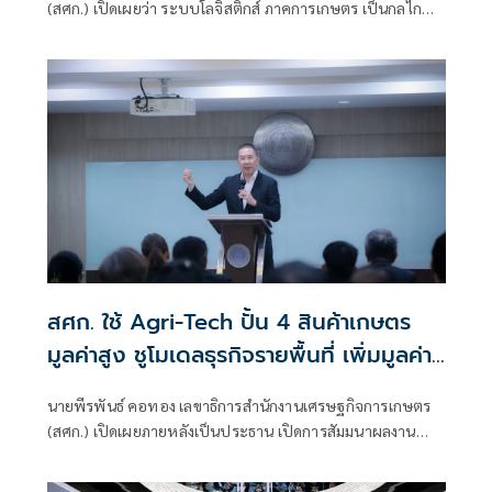
(สศก.) เปิดเผยว่า ระบบโลจิสติกส์ ภาคการเกษตร เป็นกลไก
สำคัญในการเชื่อมโยงผลผลิตจากเกษตรกรสู่ตลาด ตั้งแต่การ
รวบรวม ขนส่ง แปรรูป กระจายสินค้า ไปจนถึงการส่งออก หาก
มีประสิทธิภาพจะช่วยลดต้นทุน รักษาคุณภาพผลผลิต เพิ่ม
โอกาสทางการตลาด และเสริมขีดความสามารถในการแข่งขัน
สินค้าเกษตรไทย
สศก. ใช้ Agri-Tech ปั้น 4 สินค้าเกษตร
มูลค่าสูง ชูโมเดลธุรกิจรายพื้นที่ เพิ่มมูลค่า–
ส่งต่อรายได้ถึงเกษตรกร
นายพีรพันธ์ คอทอง เลขาธิการสำนักงานเศรษฐกิจการเกษตร
(สศก.) เปิดเผยภายหลังเป็นประธาน เปิดการสัมมนาผลงาน
วิชาการสินค้าเกษตรมูลค่าสูงด้วย Agri-Tech