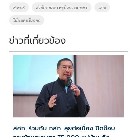
o
n
สศท.6
สำนักงานเศรษฐกิจการเกษตร
เงาะ
k
k
ไม้ผลตะวันออก
ข่าวที่เกี่ยวข้อง
สศก. ร่วมกับ กสก. ลุยต่อเนื่อง ปิดจ๊อบ