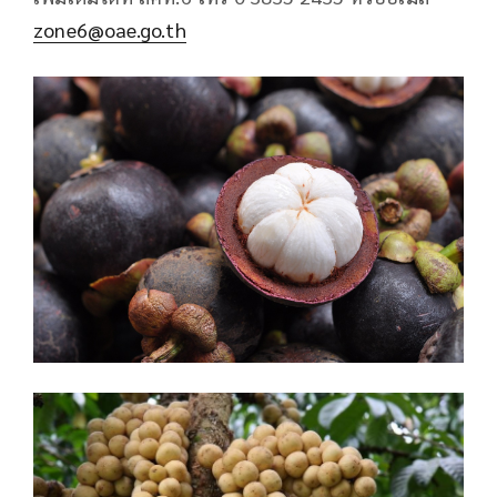
zone6@oae.go.th