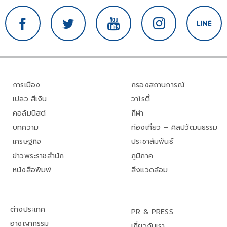
การเมือง
กรองสถานการณ์
เปลว สีเงิน
วาไรตี้
คอลัมนิสต์
กีฬา
บทความ
ท่องเที่ยว – ศิลปวัฒนธรรม
เศรษฐกิจ
ประชาสัมพันธ์
ข่าวพระราชสำนัก
ภูมิภาค
หนังสือพิมพ์
สิ่งแวดล้อม
ต่างประเทศ
PR & PRESS
อาชญากรรม
เกี่ยวกับเรา