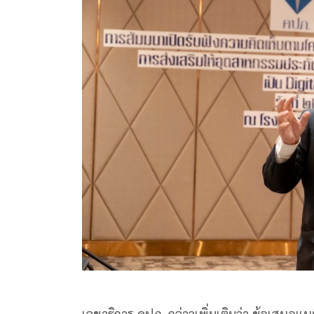
เลขาธิการ คปภ. กล่าวเพิ่มเติมว่า ข้อเสนอแ