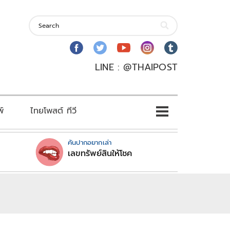
LINE : @THAIPOST
พ์
ไทยโพสต์ ทีวี
คันปากอยากเล่า
เลขทรัพย์สินให้โชค