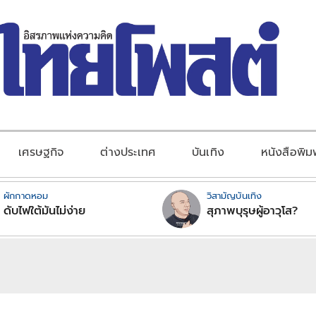
เศรษฐกิจ
ต่างประเทศ
บันเทิง
หนังสือพิม
ผักกาดหอม
วิสามัญบันเทิง
ดับไฟใต้มันไม่ง่าย
สุภาพบุรุษผู้อาวุโส?