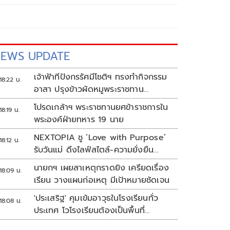
EWS UPDATE
เจ้าฟ้าทีปังกรรัศมีโชติฯ ทรงทำกิจกรรม
18:22 น.
อาสา ปรุงข้าวผัดหมูพระราชทาน
ประชาชน
โปรดเกล้าฯ พระราชทานยศข้าราชการใน
18:19 น.
พระองค์ฝ่ายทหาร 19 นาย
NEXTOPIA ชู ‘Love with Purpose’
18:12 น.
รับวันแม่ ดึงไลฟ์สไตล์-ความยั่งยืน
สร้างประสบการณ์ช้อปปิงมีความหมาย
นายกฯ เผยสาเหตุกราดยิง เครียดเรื่อง
18:09 น.
เรียน วางแผนก่อเหตุ มีเป้าหมายชัดเจน
'ประเสริฐ' คุมเข้มอาวุธในโรงเรียนทั่ว
18:08 น.
ประเทศ โวโรงเรียนต้องเป็นพื้นที่
ปลอดภัย