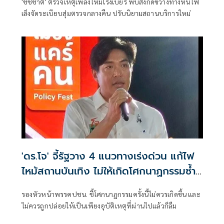
'ชัชชาติ' ตรวจเหตุเพลิงไหม้โรงเบียร์ พบสิ่งกีดขวางทางหนีไฟ
เล็งจัดระเบียบสุ่มตรวจกลางคืน ปรับนิยามสถานบริการใหม่
'ดร.โจ' จี้รัฐวาง 4 แนวทางเร่งด่วน แก้ไฟ
ไหม้สถานบันเทิง ไม่ให้เกิดโศกนาฏกรรมซ้ำ
อีก
รองหัวหน้าพรรคปชน. ชี้โศกนาฏกรรมครั้งนี้ไม่ควรเกิดขึ้น และ
ไม่ควรถูกปล่อยให้เป็นเพียงอุบัติเหตุที่ผ่านไปแล้วก็ลืม