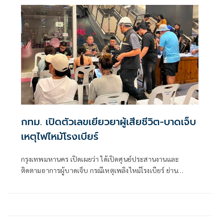
กทม. เปิดตัวเลขเยียวยาผู้เสียชีวิต-บาดเจ็บ
เหตุไฟไหม้โรงเบียร์
กรุงเทพมหานคร เปิดเผยว่า ได้เปิดศุนย์ประสานงานและ
ติดตามอาการผู้บาดเจ็บ กรณีเหตุเพลิงไหม้โรงเบียร์ ย่าน
ลาดพร้าว ณ สถานีรถไฟฟ้าใต้ดินพหลโยธิน (MRT) ทางออก
ประตู 4