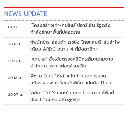
NEWS UPDATE
“โครงสร้างเก่า-คนใหม่”บีอาร์เอ็น รัฐตรึง
0:01 น.
กำลังรักษาพื้นที่ปลอดภัย
ทัพนักบิด 'ฮอนด้า เรซซิ่ง ไทยแลนด์' ลุ้นล่าโพ
20:43 น.
เดียม ARRC สนาม 4 ที่มัลดาลิกา
‘ศุภมาส’ สั่งเข้มตรวจคลินิกเสริมความงาม
20:32 น.
ย้ำโฆษณาราคาต้องจ่ายจริง
พี่ชาย 'ฮลุน โซโล่' แจ้งกำหนดการสวด
20:12 น.
อภิธรรมศพ เตรียมจัดพิธีฌาปนกิจ 11 ส.ค.
'ลลิดา' โต้ 'รักชนก' ปมงบน้ำบาดาล ชี้พื้นที่
20:07 น.
ปชน.ได้วงเงินเฉลี่ยสูงสุด