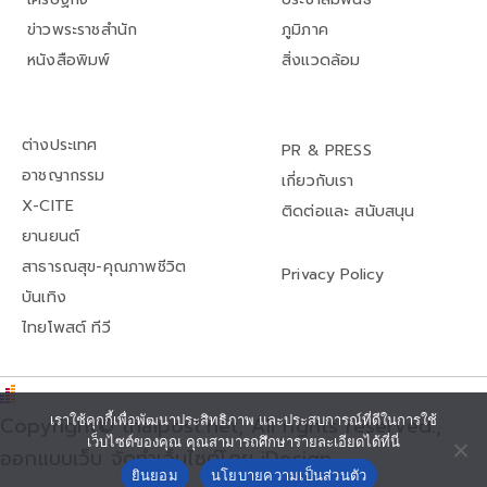
ข่าวพระราชสำนัก
ภูมิภาค
หนังสือพิมพ์
สิ่งแวดล้อม
ต่างประเทศ
PR & PRESS
อาชญากรรม
เกี่ยวกับเรา
X-CITE
ติดต่อและ สนับสนุน
ยานยนต์
สาธารณสุข-คุณภาพชีวิต
Privacy Policy
บันเทิง
ไทยโพสต์ ทีวี
Copyright© thaipost.net, All rights reserved.,
เราใช้คุกกี้เพื่อพัฒนาประสิทธิภาพ และประสบการณ์ที่ดีในการใช้
เว็บไซต์ของคุณ คุณสามารถศึกษารายละเอียดได้ที่นี่
ออกแบบเว็บ จัดทำเว็บไซต์โดย iDesign
ยินยอม
นโยบายความเป็นส่วนตัว