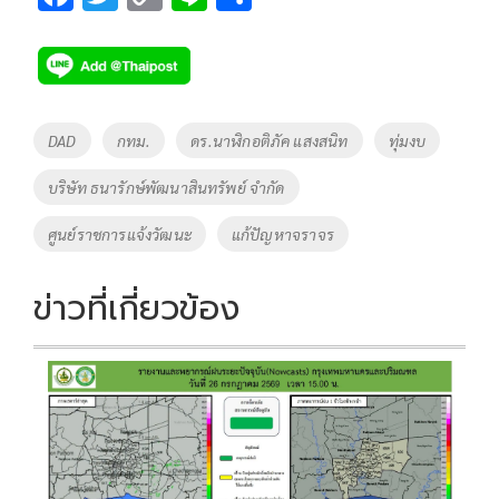
ac
wi
o
n
h
e
tt
p
e
ar
b
er
y
e
o
Li
Tags
DAD
กทม.
ดร.นาฬิกอติภัค แสงสนิท
ทุ่มงบ
o
n
บริษัท ธนารักษ์พัฒนาสินทรัพย์ จำกัด
k
k
ศูนย์ราชการแจ้งวัฒนะ
แก้ปัญหาจราจร
ข่าวที่เกี่ยวข้อง