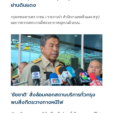
ย่านดินแดง
กรุงเทพมหานคร (กทม.) รายงานว่า สำนักงานเขตดินแดง สรุป
ผลการตรวจสอบกรณีฟองอากาศผุดบนผิวถนน
ประชาสงเคราะห์ เปิดการจราจรตามปกติแล้ว
'ชัชชาติ' สั่งล้อมคอกสถานบริการทั่วกรุง
พบสิ่งกีดขวางทางหนีไฟ