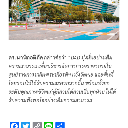
ดร.นาฬิกอติภัค
กล่าวต่อว่า “
DAD มุ่งมั่นอย่างเต็ม
ความสามารถ เพื่อบริหารจัดการการจราจรภายใน
ศูนย์ราชการเฉลิมพระเกียรติฯ แจ้งวัฒนะ และพื้นที่
โดยรอบให้ได้รับความสะดวกมากขึ้น พร้อมทั้งยก
ระดับคุณภาพชีวิตแก่ผู้มีส่วนได้ส่วนเสียทุกฝ่าย ให้ได้
รับความพึงพอใจอย่างเต็มความสามารถ
”
F
T
C
Li
S