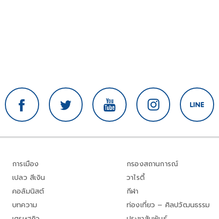
การเมือง
กรองสถานการณ์
เปลว สีเงิน
วาไรตี้
คอลัมนิสต์
กีฬา
บทความ
ท่องเที่ยว – ศิลปวัฒนธรรม
เศรษฐกิจ
ประชาสัมพันธ์