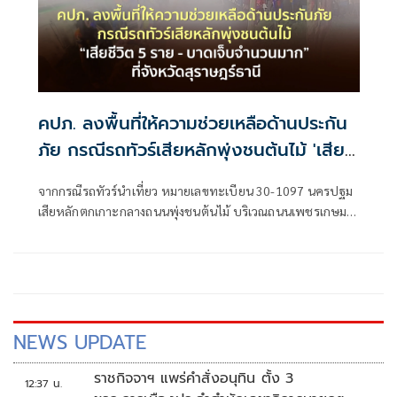
คปภ. ลงพื้นที่ให้ความช่วยเหลือด้านประกัน
ภัย กรณีรถทัวร์เสียหลักพุ่งชนต้นไม้ 'เสีย
ชีวิต 5 ราย - บาดเจ็บจำนวนมาก' ที่จังหวัด
จากกรณีรถทัวร์นำเที่ยว หมายเลขทะเบียน 30-1097 นครปฐม
สุราษฎร์ธานี
เสียหลักตกเกาะกลางถนนพุ่งชนต้นไม้ บริเวณถนนเพชรเกษม
หมู่ที่ 1 ตำบลป่าเว อำเภอไชยา จังหวัดสุราษฎร์ธานี เป็นเหตุให้
มีผู้เสียชีวิต 5 ราย และบาดเจ็บ 22 ราย ในจำนวนนี้มีผู้บาดเจ็บ
สาหัส 8 ราย เหตุเกิดเมื่อวันที่ 1 มกราคม 2568
NEWS UPDATE
ราชกิจจาฯ แพร่คำสั่งอนุทิน ตั้ง 3
12:37 น.