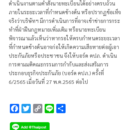
ดำเนินงานตามคำสั่งนายทะเบียนได้อย่างครบถ้วน
ภายในระยะเวลาที่กำหนดข้างต้น หรือปรากฏข้อเท็จ
จริงว่าบริษัทฯ มีการดำเนินการที่อาจเข้าข่ายการกระ
ทำที่ฝ่าฝืนกฎหมายเพิ่มเติม หรือนายทะเบียน
พิจารณาแล้วเห็นว่าหากรอให้ครบกำหนดระยะเวลา
ที่กำหนดข้างต้นอาจก่อให้เกิดความเสียหายต่อผู้เอา
ประกันภัยหรือประชาชน จึงให้บอร์ด คปภ. ดำเนิน
การตามมติคณะกรรมการกำกับและส่งเสริมการ
ประกอบธุรกิจประกันภัย (บอร์ด คปภ.) ครั้งที่
6/2565 เมื่อวันที่ 27 พ.ค.2565 ต่อไป
F
T
C
Li
S
ac
wi
o
n
h
e
tt
p
e
ar