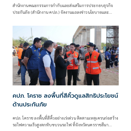
พัฒนาการประกันภัย ฉบับที่ 5 มุ่งยกระดับ
สำนักงานคณะกรรมการกำกับและส่งเสริมการประกอบธุรกิจ
ระบบประกันภัยเป็นโครงสร้างพื้นฐานบริหาร
ประกันภัย (สำนักงาน คปภ.) จัดงานแถลงข่าวนโยบายและ
ความเสี่ยงของประเทศ
ทิศทางการดำเนินงานของสำนักงาน คปภ. ประจำปี 2569 ณ
ห้องประชุม NT Meeting & Auditorium กรุงเทพมหานคร
คปภ. โคราช ลงพื้นที่สีคิ้วดูแลสิทธิประโยชน์
ด้านประกันภัย
คปภ. โคราช ลงพื้นที่สีคิ้วอย่างเร่งด่วน ติดตามเหตุเครนก่อสร้าง
รถไฟความเร็วสูงตกทับขบวนรถไฟ ที่จังหวัดนครราชสีมา