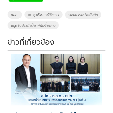
b
er
y
e
o
Li
Tags
คปภ.
ดร. สุทธิพล ทวีชัยการ
พุทธธรรมประกันภัย
o
n
หยุดรับประกันวินาศภัยชั่วคราว
k
k
ข่าวที่เกี่ยวข้อง