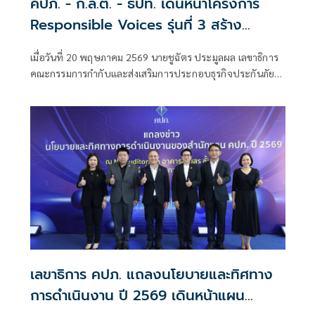
คปภ. - ก.ล.ต. - ธปท. เดินหน้าโครงการ
Responsible Voices รุ่นที่ 3 สร้าง
Finfluencer มืออาชีพ ยกระดับการให้ข้อมูล
เมื่อวันที่ 20 พฤษภาคม 2569 นายชูฉัตร ประมูลผล เลขาธิการ
การเงิน การลงทุน และประกันภัยอย่างรับ
คณะกรรมการกำกับและส่งเสริมการประกอบธุรกิจประกันภัย
ผิดชอบ
(เลขาธิการ คปภ.) มอบหมายให้ ดร.ชญานิน เกิดผลงาม รอง
เลขาธิการ
เลขาธิการ คปภ. แถลงนโยบายและทิศทาง
การดำเนินงาน ปี 2569 เดินหน้าแผน