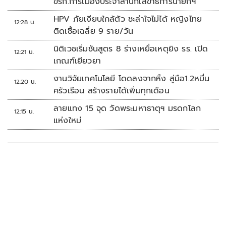
ขรก.การเมืองประจำสำนักเลขาธิการนายกฯ
HPV ภัยเงียบใกล้ตัว ชะล่าใจไม่ได้ หญิงไทย
12:28 น.
ติดเชื้อเฉลี่ย 9 ราย/วัน
นิติเวชเริ่มชันสูตร 8 ร่างเหยื่อเหตุยิง รร. เปิด
12:21 น.
เกณฑ์เยียวยา
งานวิจัยเทคโนโลยี โดดลงจากหิ้ง สู่มือ1.2หมื่น
12:20 น.
ครัวเรือน สร้างรายได้เพิ่มทุกเดือน
ลายแทง 15 จุด วัดพระมหาธาตุฯ มรดกโลก
12:15 น.
แห่งใหม่