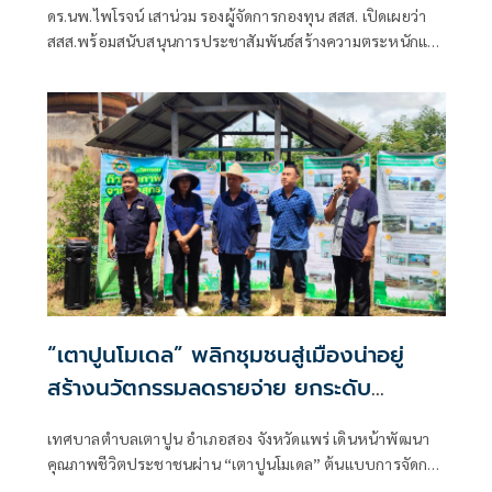
ดร.นพ.ไพโรจน์ เสาน่วม รองผู้จัดการกองทุน สสส. เปิดเผยว่า
สสส.พร้อมสนับสนุนการประชาสัมพันธ์สร้างความตระหนักและ
ต้องการสร้างผลลัพธ์เชิงบวกต่อสุขภาพประชาชนได้จริง
“เตาปูนโมเดล” พลิกชุมชนสู่เมืองน่าอยู่
สร้างนวัตกรรมลดรายจ่าย ยกระดับ
คุณภาพชีวิตอย่างยั่งยืน
เทศบาลตำบลเตาปูน อำเภอสอง จังหวัดแพร่ เดินหน้าพัฒนา
คุณภาพชีวิตประชาชนผ่าน “เตาปูนโมเดล” ต้นแบบการจัดการ
ท้องถิ่นที่เน้นการมีส่วนร่วมของประชาชน