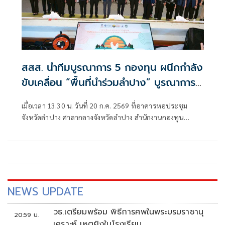
สสส. นำทีมบูรณาการ 5 กองทุน ผนึกกำลัง
ขับเคลื่อน “พื้นที่นำร่วมลำปาง” บูรณาการ
ด้านสิ่งแวดล้อม-สุขภาพ-โลกร้อน ฟื้นฟู
เมื่อเวลา 13.30 น. วันที่ 20 ก.ค. 2569 ที่อาคารหอประชุม
แม่น้ำวัง สร้างเมืองสุขภาวะที่ยั่งยืน
จังหวัดลำปาง ศาลากลางจังหวัดลำปาง สำนักงานกองทุน
สนับสนุนการสร้างเสริมสุขภาพ (สสส.) ร่วมกับจังหวัดลำปาง
สำนักงานคณะกรรมการส่งเสริมวิทยาศาสตร์ วิจัยและนวัตกรรม
NEWS UPDATE
วธ.เตรียมพร้อม พิธีการศพในพระบรมราชานุ
20:59 น.
เคราะห์ เหตุยิงในโรงเรียน