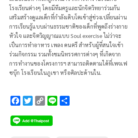
โรงเรียนต่างๆ โดยมีทีมครูและนักจิตวิทยาร่วมกัน
เสริมสร้างดูแลเด็กที่กำลังเติบโตเข้าสู่ช่วงเปลี่ยนผ่าน
การเรียนรู้แบบผ่านธรรมชาติของเด็กที่พูดถึงร่างกาย
หัวใจ และจิตวิญญาณแบบ Soul exercise ไม่ว่าจะ
เป็นการทำอาหาร เพลง ดนตรี สำหรับผู้ที่สนใจเข้า
ร่วมกิจกรรม รวมทั้งชมนิทรรศการต่างๆ ที่เกิดจาก
การทำงานของโครงการฯ สามารถติดตามได้ที่เพจเฟ
ซบุ๊ก โรงเรียนในภูเขา หรือศิลปะด้านใน.
F
T
C
Li
S
ac
wi
o
n
h
e
tt
p
e
ar
b
er
y
e