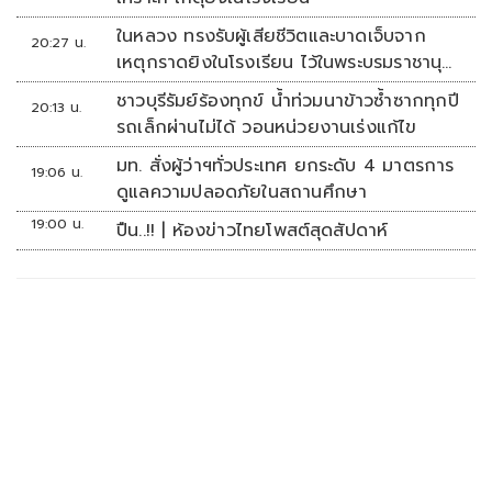
ในหลวง ทรงรับผู้เสียชีวิตและบาดเจ็บจาก
20:27 น.
เหตุกราดยิงในโรงเรียน ไว้ในพระบรมราชานุ
เคราะห์
ชาวบุรีรัมย์ร้องทุกข์ น้ำท่วมนาข้าวซ้ำซากทุกปี
20:13 น.
รถเล็กผ่านไม่ได้ วอนหน่วยงานเร่งแก้ไข
มท. สั่งผู้ว่าฯทั่วประเทศ ยกระดับ 4 มาตรการ
19:06 น.
ดูแลความปลอดภัยในสถานศึกษา
19:00 น.
ปืน..!! | ห้องข่าวไทยโพสต์สุดสัปดาห์