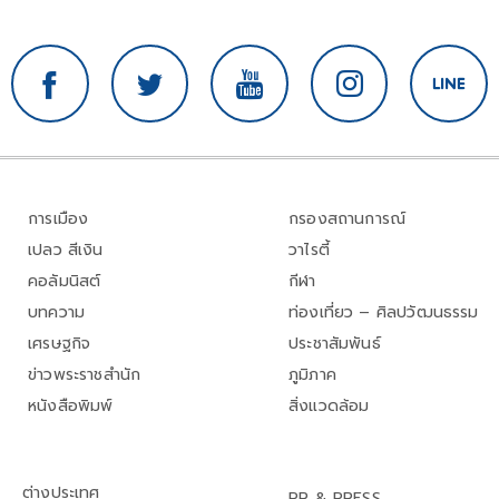
การเมือง
กรองสถานการณ์
เปลว สีเงิน
วาไรตี้
คอลัมนิสต์
กีฬา
บทความ
ท่องเที่ยว – ศิลปวัฒนธรรม
เศรษฐกิจ
ประชาสัมพันธ์
ข่าวพระราชสำนัก
ภูมิภาค
หนังสือพิมพ์
สิ่งแวดล้อม
ต่างประเทศ
PR & PRESS