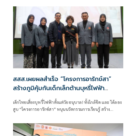
สสส.เผยผลสำเร็จ “โครงการอารักข์สา”
สร้างภูมิคุ้มกันเด็กเล็กต้านบุหรี่ไฟฟ้า
ครอบคลุม 70 จังหวัด
เด็กไทยเสี่ยงบุหรี่ไฟฟ้าตั้งแต่วัยอนุบาล! ทั้งใกล้ชิด และ ได้ลอง
สูบ “โครงการอารักข์สา” หนุนนวัตกรรมการเรียนรู้ สร้าง
ภูมิคุ้มกันทางความคิด ปลูกฝังทักษะชีวิตและการปฏิเสธปัจจัย
เสี่ยงตั้งแต่วัยเยาว์