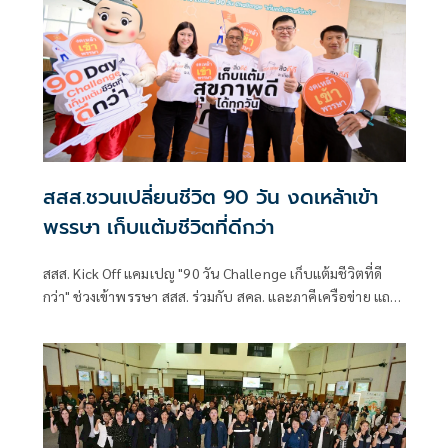
สสส.ชวนเปลี่ยนชีวิต 90 วัน งดเหล้าเข้า
พรรษา เก็บแต้มชีวิตที่ดีกว่า
สสส. Kick Off แคมเปญ "90 วัน Challenge เก็บแต้มชีวิตที่ดี
กว่า" ช่วงเข้าพรรษา สสส. ร่วมกับ สคล. และภาคีเครือข่าย แถลง
ข่าว โครงการรณรงค์ฤดูกาลสุขปลอดเหล้าและงดเหล้าเข้า
พรรษา ปี 2569