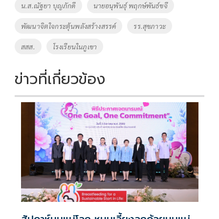
o
Li
Tags
น.ส.ณัฐยา บุญภักดี
นายอนุพันธุ์ พฤกษ์พันธ์ขจี
o
n
พัฒนาจิตใจกระตุ้นพลังสร้างสรรค์
รร.สุขภาวะ
k
k
สสส.
โรงเรียนในภูเขา
ข่าวที่เกี่ยวข้อง