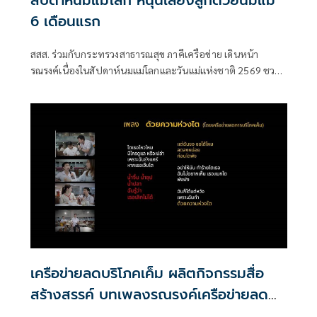
สัปดาห์นมแม่โลก หนุนเลี้ยงลูกด้วยนมแม่
6 เดือนแรก
สสส. ร่วมกับกระทรวงสาธารณสุข ภาคีเครือข่าย เดินหน้า
รณรงค์เนื่องในสัปดาห์นมแม่โลกและวันแม่แห่งชาติ 2569 ชวน
สังคมไทยร่วมส่งเสริมการเลี้ยงลูกด้วยนมแม่อย่างเดียว 6 เดือน
แรกเพื่อสร้างรากฐานเด็กไทย
เครือข่ายลดบริโภคเค็ม ผลิตกิจกรรมสื่อ
สร้างสรรค์ บทเพลงรณรงค์เครือข่ายลด
เค็ม ชื่อเพลง “ด้วยความห่วงไต”