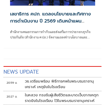
เลขาธิการ คปภ. แถลงนโยบายและทิศทาง
การดำเนินงาน ปี 2569 เดินหน้าแผน
พัฒนาการประกันภัย ฉบับที่ 5 มุ่งยกระดับ
สำนักงานคณะกรรมการกำกับและส่งเสริมการประกอบธุรกิจ
ระบบประกันภัยเป็นโครงสร้างพื้นฐานบริหาร
ประกันภัย (สำนักงาน คปภ.) จัดงานแถลงข่าวนโยบายและ
ความเสี่ยงของประเทศ
ทิศทางการดำเนินงานของสำนักงาน คปภ. ประจำปี 2569 ณ
ห้องประชุม NT Meeting & Auditorium กรุงเทพมหานคร
NEWS UPDATE
วธ.เตรียมพร้อม พิธีการศพในพระบรมราชานุ
20:59 น.
เคราะห์ เหตุยิงในโรงเรียน
ในหลวง ทรงรับผู้เสียชีวิตและบาดเจ็บจากเหตุก
20:27 น.
ราดยิงในโรงเรียน ไว้ในพระบรมราชานุเคราะห์