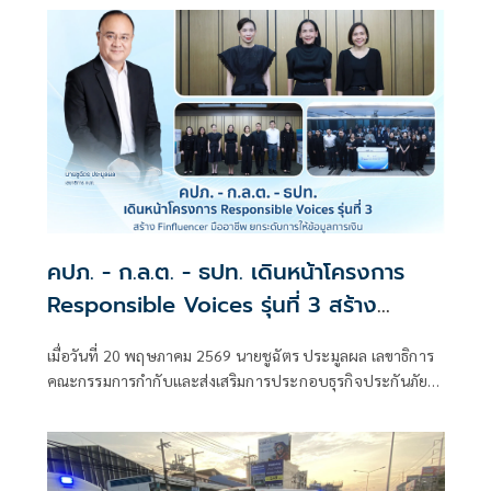
คปภ. - ก.ล.ต. - ธปท. เดินหน้าโครงการ
Responsible Voices รุ่นที่ 3 สร้าง
Finfluencer มืออาชีพ ยกระดับการให้ข้อมูล
เมื่อวันที่ 20 พฤษภาคม 2569 นายชูฉัตร ประมูลผล เลขาธิการ
การเงิน การลงทุน และประกันภัยอย่างรับ
คณะกรรมการกำกับและส่งเสริมการประกอบธุรกิจประกันภัย
ผิดชอบ
(เลขาธิการ คปภ.) มอบหมายให้ ดร.ชญานิน เกิดผลงาม รอง
เลขาธิการ