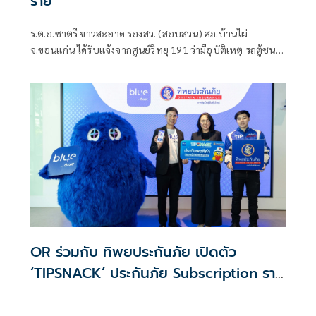
ราย
ร.ต.อ.ชาตรี ขาวสะอาด รองสว. (สอบสวน) สภ.บ้านไผ่
จ.ขอนแก่น ได้รับแจ้งจากศูนย์วิทยุ 191 ว่ามีอุบัติเหตุ รถตู้ชน
รถบรรทุกพ่วง บนถนนมิตรภาพ
OR ร่วมกับ ทิพยประกันภัย เปิดตัว
‘TIPSNACK’ ประกันภัย Subscription ราย
เดือน