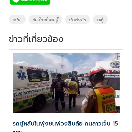
b
er
y
e
o
Li
Tags
คปภ.
นักเรียนติดรถตู้
ประกันภัย
รถตู้
o
n
k
k
ข่าวที่เกี่ยวข้อง
รถตู้หลับในพุ่งชนพ่วงสิบล้อ คนลาวเจ็บ 15