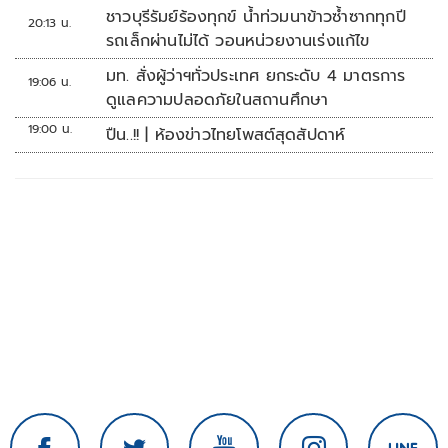
ชาวบุรีรัมย์ร้องทุกข์ น้ำท่วมนาข้าวซ้ำซากทุกปี
20:13 น.
รถเล็กผ่านไม่ได้ วอนหน่วยงานเร่งแก้ไข
มท. สั่งผู้ว่าฯทั่วประเทศ ยกระดับ 4 มาตรการ
19:06 น.
ดูแลความปลอดภัยในสถานศึกษา
19:00 น.
ปืน..!! | ห้องข่าวไทยโพสต์สุดสัปดาห์