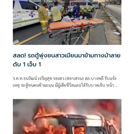
สลด! รถตู้พุ่งชนสาวเมียนมาข้ามทางม้าลาย
ดับ 1 เจ็บ 1
ร.ต.ท.ธนวัฒน์ เจริญสุข รองสว.(สอบสวน) สภ.บางพลี รับแจ้ง
เหตุ รถตู้ชนคนข้ามถนน มีผู้เสียชีวิตและได้รับบาดเจ็บ หน้า
บริษัทแสตนดาร์ดแคน จำกัด ถนนเทพารักษ์ กม.14