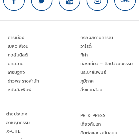
การเมือง
กรองสถานการณ์
เปลว สีเงิน
วาไรตี้
คอลัมนิสต์
กีฬา
บทความ
ท่องเที่ยว – ศิลปวัฒนธรรม
เศรษฐกิจ
ประชาสัมพันธ์
ข่าวพระราชสำนัก
ภูมิภาค
หนังสือพิมพ์
สิ่งแวดล้อม
ต่างประเทศ
PR & PRESS
อาชญากรรม
เกี่ยวกับเรา
X-CITE
ติดต่อและ สนับสนุน