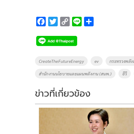
F
T
C
Li
S
ac
wi
o
n
h
e
tt
p
e
ar
b
er
y
e
o
Li
Tags
CreateTheFutureEnergy
ev
กระทรวงพลัง
o
n
สำนักงานนโยบายและแผนพลังงาน (สนพ.)
อีวี
k
k
ข่าวที่เกี่ยวข้อง