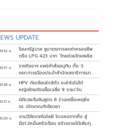
EWS UPDATE
โฆษกรัฐบาล ชูมาตรการลดค่าครองชีพ
13:32 น.
ตรึง LPG 423 บาท ‘ไทยช่วยไทยพลัส’
ดันเงินหมุนแสนล้าน
ราชกิจจาฯ แพร่คำสั่งอนุทิน ตั้ง 3
12:37 น.
ขรก.การเมืองประจำสำนักเลขาธิการนา
ยกฯ
HPV ภัยเงียบใกล้ตัว ชะล่าใจไม่ได้
12:28 น.
หญิงไทยติดเชื้อเฉลี่ย 9 ราย/วัน
นิติเวชเริ่มชันสูตร 8 ร่างเหยื่อเหตุยิง
12:21 น.
รร. เปิดเกณฑ์เยียวยา
งานวิจัยเทคโนโลยี โดดลงจากหิ้ง สู่
12:20 น.
มือ1.2หมื่นครัวเรือน สร้างรายได้เพิ่มทุก