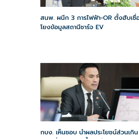
สนพ. ผนึก 3 การไฟฟ้า-OR ตั้งฮับเชื่
โยงข้อมูลสถานีชาร์จ EV
กบง. เห็นชอบ นำผลประโยชน์ส่วนเกิน