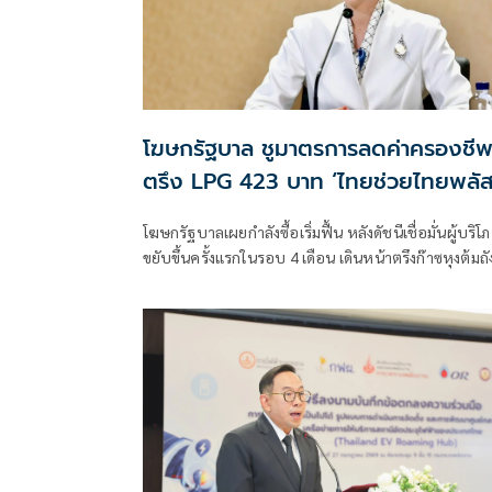
โฆษกรัฐบาล ชูมาตรการลดค่าครองชี
ตรึง LPG 423 บาท ‘ไทยช่วยไทยพลัส
ดันเงินหมุนแสนล้าน
โฆษกรัฐบาลเผยกำลังซื้อเริ่มฟื้น หลังดัชนีเชื่อมั่นผู้บริโ
ขยับขึ้นครั้งแรกในรอบ 4 เดือน เดินหน้าตรึงก๊าซหุงต้มถั
15 กก. ที่ 423 บาท ควบคู่ “ไทยช่วยไทย พลัส” กระจา
เม็ดเงินสู่ฐานราก พร้อมจับตาฐานะกองทุนน้ำมันฯ ติด
กว่า 7.1 หมื่นล้านบาท