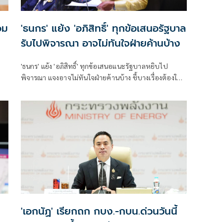
อม
'ธนกร' แย้ง 'อภิสิทธิ์' ทุกข้อเสนอรัฐบาล
รับไปพิจารณา อาจไม่ทันใจฝ่ายค้านบ้าง
'ธนกร' แย้ง 'อภิสิทธิ์' ทุกข้อเสนอแนะรัฐบาลหยิบไป
พิจารณา แจงอาจไม่ทันใจฝ่ายค้านบ้าง ชี้บางเรื่องต้องใช้
เวลา ยันนายกฯ ไม่เคยนิ่งนอนใจ สั่งการใกล้ชิดห้ามทอดทิ้ง
ประชาชน
'เอกนัฏ' เรียกถก กบง.-กบน.ด่วนวันนี้