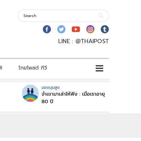
LINE : @THAIPOST
พ์
ไทยโพสต์ ทีวี
มองมุมสูง
จำเขามาเล่าให้ฟัง : เมื่อเราอายุ
80 ปี