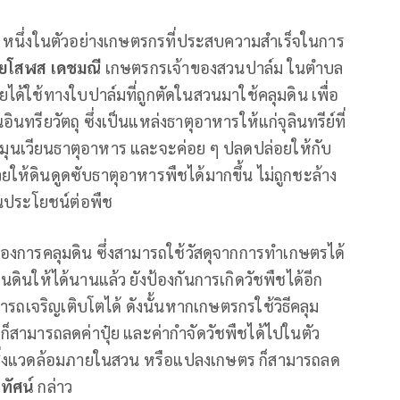
า หนึ่งในตัวอย่างเกษตรกรที่ประสบความสำเร็จในการ
ยโสฬส เดชมณี
เกษตรกรเจ้าของสวนปาล์ม ในตำบล
ดยได้ใช้ทางใบปาล์มที่ถูกตัดในสวนมาใช้คลุมดิน เพื่อ
ทรียวัตถุ ซึ่งเป็นแหล่งธาตุอาหารให้แก่จุลินทรีย์ที่
ุนเวียนธาตุอาหาร และจะค่อย ๆ ปลดปล่อยให้กับ
ให้ดินดูดซับธาตุอาหารพืชได้มากขึ้น ไม่ถูกชะล้าง
็นประโยชน์ต่อพืช
งการคลุมดิน ซึ่งสามารถใช้วัสดุจากการทำเกษตรได้
นให้ได้นานแล้ว ยังป้องกันการเกิดวัชพืชได้อีก
ามารถเจริญเติบโตได้ ดังนั้นหากเกษตรกรใช้วิธีคลุม
็สามารถลดค่าปุ๋ย และค่ากำจัดวัชพืชได้ไปในตัว
จากสิ่งแวดล้อมภายในสวน หรือแปลงเกษตร ก็สามารถลด
ทัศน์
กล่าว