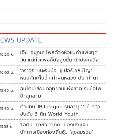
EWS UPDATE
เอ๊ะ! 'อนุทิน' โพสต์วิ่งหัวชนกำแพงทุก
16:20 น.
วัน แต่กำแพงก็ยังสูงขึ้น ถ้ายังคงวิ่ง
ชนอยู่มันก็เจ็บหัวอีก
'วราวุธ' แนะรับมือ 'ซูเปอร์เอลนีโญ'
16:03 น.
หนุนกักเก็บน้ำ-ทำฝนหลวง ดัน 'ทำนา
เปียกสลับแห้ง'
อินโดนีเซียปิดอุทยานแห่งชาติ รับมือไฟ
15:46 น.
ป่าลุกลาม
ตัวแทน JB League รุ่นอายุ 11 ปี คว้า
15:40 น.
อันดับ 3 ศึก World Youth
Championship 2026 ที่สิงคโปร์
'ไอติม' กาหัว 'กกต.' แจงเส้นเงิน
15:38 น.
นักการเมืองท้องถิ่นซุ้ม 'สุขสมรวย'