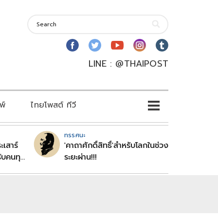
LINE : @THAIPOST
พ์
ไทยโพสต์ ทีวี
ทรรศนะ
ะเสาร์
'คาถาศักดิ์สิทธิ์'สำหรับโลกในช่วง
ับคนทุก
ระยะผ่าน!!!