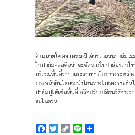
ด้าน
นายโสฬส เดชมณี
เจ้าของสวนปาล์ม 44 
ใบปาล์มคลุมดินว่า จะตัดทางใบปาล์มรอบใหญ่ป
บริเวณพื้นที่ราบ และวางทางใบขวางระหว่างแ
ของหน้าดินโดยจะนำโคนทางใบกองรวมกันไว้ร
ปาล์มปูให้เต็มพื้นที่ หรือปรับเปลี่ยนวิธี
สมในสวน
F
T
C
Li
S