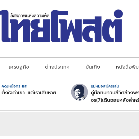
เศรษฐกิจ
ต่างประเทศ
บันเทิง
หนังสือพิม
คิดเหนือกระแส
แม่หมอสมัครเล่น
ตั้งใจด่าเขา...แต่เราเสียหาย
คู่มือทบทวนชีวิตช่วงพร
จร(7)เดินถอยหลังสำหร
ลัคนาราศีตอนที่2