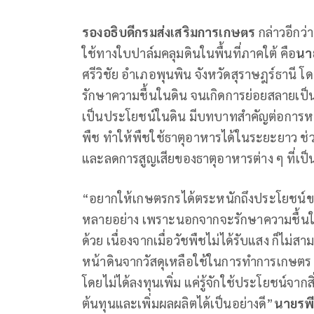
รองอธิบดีกรมส่งเสริมการเกษตร
กล่าวอีกว่
ใช้ทางใบปาล์มคลุมดินในพื้นที่ภาคใต้ คือ
นา
ศรีวิชัย อำเภอพุนพิน จังหวัดสุราษฎร์ธานี โ
รักษาความชื้นในดิน จนเกิดการย่อยสลายเป็นอิน
เป็นประโยชน์ในดิน มีบทบาทสำคัญต่อการหม
พืช ทำให้พืชใช้ธาตุอาหารได้ในระยะยาว ช่วย
และลดการสูญเสียของธาตุอาหารต่าง ๆ ที่เป
“อยากให้เกษตรกรได้ตระหนักถึงประโยชน์ขอ
หลายอย่าง เพราะนอกจากจะรักษาความชื้นในดิ
ด้วย เนื่องจากเมื่อวัชพืชไม่ได้รับแสง ก็ไม่ส
หน้าดินจากวัสดุเหลือใช้ในการทำการเกษตร ก
โดยไม่ได้ลงทุนเพิ่ม แค่รู้จักใช้ประโยชน์
ต้นทุนและเพิ่มผลผลิตได้เป็นอย่างดี”
นายรพี