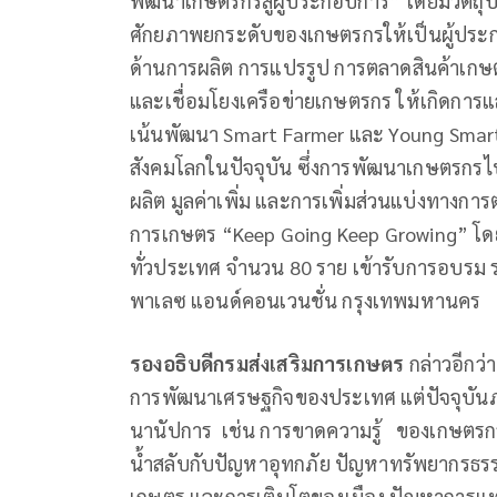
พัฒนาเกษตรกรสู่ผู้ประกอบการ” โดยมีวัตถุป
ศักยภาพยกระดับของเกษตรกรให้เป็นผู้ประก
ด้านการผลิต การแปรรูป การตลาดสินค้าเกษ
และเชื่อมโยงเครือข่ายเกษตรกร ให้เกิดการแลกเ
เน้นพัฒนา Smart Farmer และ Young Smar
สังคมโลกในปัจจุบัน ซึ่งการพัฒนาเกษตรกรไป
ผลิต มูลค่าเพิ่ม และการเพิ่มส่วนแบ่งทาง
การเกษตร “Keep Going Keep Growing” โด
ทั่วประเทศ จำนวน 80 ราย เข้ารับการอบรม ร
พาเลซ แอนด์คอนเวนชั่น กรุงเทพมหานคร
รองอธิบดีกรมส่งเสริมการเกษตร
กล่าวอีกว
การพัฒนาเศรษฐกิจของประเทศ แต่ปัจจุบั
นานัปการ เช่น การขาดความรู้ ของเกษตรก
น้ำสลับกับปัญหาอุทกภัย ปัญหาทรัพยากรธรร
เกษตร และการเติบโตของเมือง ปัญหาการ