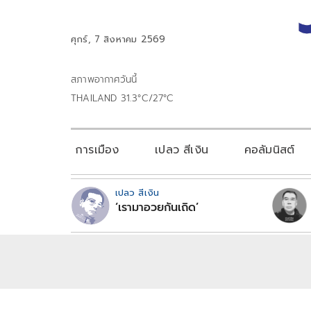
ศุกร์, 7 สิงหาคม 2569
สภาพอากาศวันนี้
THAILAND 31.3°C/27°C
การเมือง
เปลว สีเงิน
คอลัมนิสต์
เปลว สีเงิน
‘เรามาอวยกันเถิด’