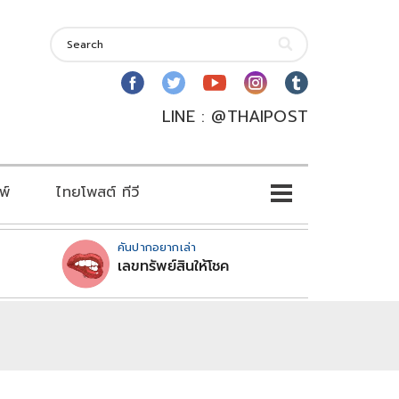
LINE : @THAIPOST
พ์
ไทยโพสต์ ทีวี
คันปากอยากเล่า
เลขทรัพย์สินให้โชค