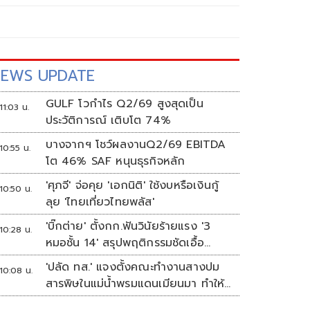
EWS UPDATE
GULF โวกำไร Q2/69 สูงสุดเป็น
11:03 น.
ประวัติการณ์ เติบโต 74%
บางจากฯ โชว์ผลงานQ2/69 EBITDA
10:55 น.
โต 46% SAF หนุนธุรกิจหลัก
'ศุภจี' จ่อคุย 'เอกนิติ' ใช้งบหรือเงินกู้
10:50 น.
ลุย 'ไทยเที่ยวไทยพลัส'
'บิ๊กต่าย' ตั้งกก.ฟันวินัยร้ายแรง '3
10:28 น.
หมอชั้น 14' สรุปพฤติกรรมชัดเอื้อ
'ทักษิณ'
'ปลัด ทส.' แจงตั้งคณะทำงานสางปม
10:08 น.
สารพิษในแม่น้ำพรมแดนเมียนมา ทำให้
แก้ปัญหารวดเร็ว