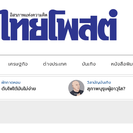
เศรษฐกิจ
ต่างประเทศ
บันเทิง
หนังสือพิม
ผักกาดหอม
วิสามัญบันเทิง
ดับไฟใต้มันไม่ง่าย
สุภาพบุรุษผู้อาวุโส?