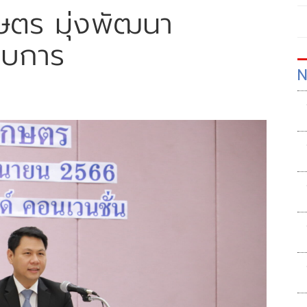
ษตร มุ่งพัฒนา
อบการ
N