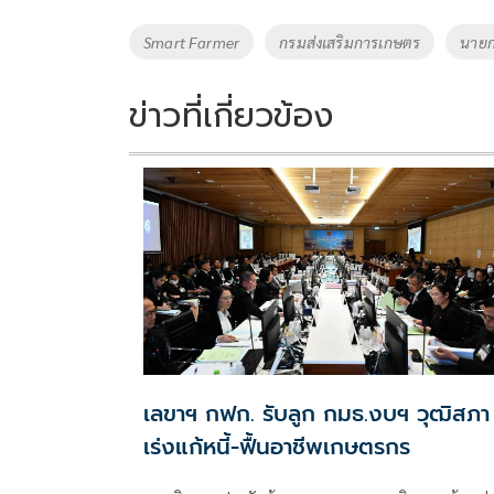
b
er
y
e
o
Li
Tags
Smart Farmer
กรมส่งเสริมการเกษตร
นายก
o
n
k
k
ข่าวที่เกี่ยวข้อง
เลขาฯ กฟก. รับลูก กมธ.งบฯ วุฒิสภา
เร่งแก้หนี้-ฟื้นอาชีพเกษตรกร