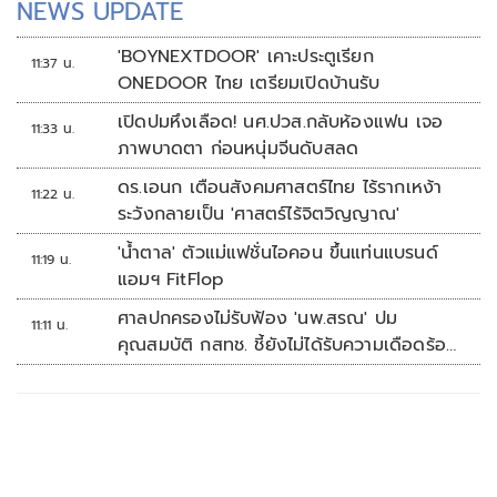
NEWS UPDATE
'BOYNEXTDOOR' เคาะประตูเรียก
11:37 น.
ONEDOOR ไทย เตรียมเปิดบ้านรับ
เปิดปมหึงเลือด! นศ.ปวส.กลับห้องแฟน เจอ
11:33 น.
ภาพบาดตา ก่อนหนุ่มจีนดับสลด
ดร.เอนก เตือนสังคมศาสตร์ไทย ไร้รากเหง้า
11:22 น.
ระวังกลายเป็น 'ศาสตร์ไร้จิตวิญญาณ'
'น้ำตาล' ตัวแม่แฟชั่นไอคอน ขึ้นแท่นแบรนด์
11:19 น.
แอมฯ FitFlop
ศาลปกครองไม่รับฟ้อง 'นพ.สรณ' ปม
11:11 น.
คุณสมบัติ กสทช. ชี้ยังไม่ได้รับความเดือดร้อน
เสียหาย