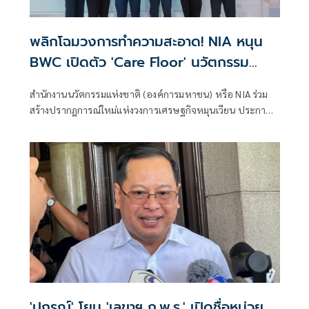
พลิกโฉมวงการทำความสะอาด! NIA หนุน
BWC เปิดตัว 'Care Floor' นวัตกรรม
เปลี่ยนของเสียอุตสาหกรรมสู่น้ำยาถูพื้น
สำนักงานนวัตกรรมแห่งชาติ (องค์การมหาชน) หรือ NIA ร่วม
รักษ์โลกสุดล้ำ
สร้างปรากฏการณ์ใหม่แห่งวงการเศรษฐกิจหมุนเวียน ประกาศ
สนับสนุนบริษัท เบตเตอร์ เวสท์ แคร์ จำกัด (BWC) เปิดตัว
นวัตกรรมผลิตภัณฑ์ทำความสะอาดพื้นสุดล้ำภายใต้ชื่อ "แคร์
ฟลอร์" (Care Floor) ซึ่งเป็นผลผลิตระดับมาสเตอร์พีซจาก
โครงการแปลงเทคโนโลยีเป็นทุน โดยนวัตกรรมนี้ได้สร้างความ
ตื่นเต้นให้กับวงการด้วยการนำสารเคมีบางชนิดที่เป็นของเสีย
มาผ่านกระบวนการอัพไซเคิล (Upcycle) ขั้นสูง จนพลิกโฉม
กลายมาเป็นผลิตภัณฑ์ทำความสะอาดที่ทรงประสิทธิภาพและ
รักษ์โลกอย่างแท้จริง
'ปกรณ์' โยน 'เลขาฯ ก.พ.ร.' เปิดชื่อหน่วย