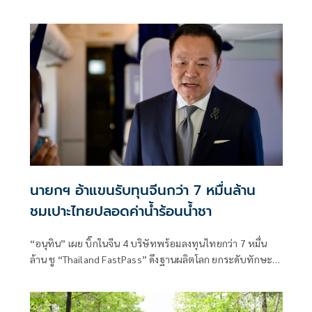
นายกฯ อ้าแขนรับทุนจีนกว่า 7 หมื่นล้าน
ชมเปาะไทยปลอดค่าน้ำร้อนน้ำชา
“อนุทิน” เผย บิ๊กในจีน 4 บริษัทพร้อมลงทุนไทยกว่า 7 หมื่น
ล้าน ชู “Thailand FastPass” ดึงฐานผลิตโลก ยกระดับทักษะ
แรงงานไทย ปลดล็อกการลงทุนครั้งใหญ่ BOI พร้อมช่วยขจัด
อุปสรรคจุดเดียวเบ็ดเสร็จ