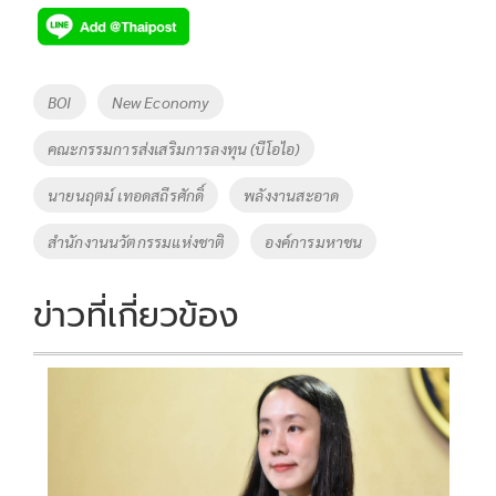
e
tt
p
e
ar
b
er
y
e
o
Li
Tags
BOI
New Economy
o
n
คณะกรรมการส่งเสริมการลงทุน (บีโอไอ)
k
k
นายนฤตม์ เทอดสถีรศักดิ์
พลังงานสะอาด
สำนักงานนวัตกรรมแห่งชาติ
องค์การมหาชน
ข่าวที่เกี่ยวข้อง