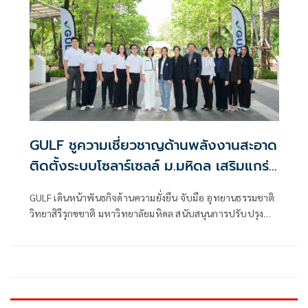
GULF ชูความเชี่ยวชาญด้านพลังงานสะอาด
ติดตั้งระบบโซลาร์เซลล์ ม.มหิดล เสริมแกร่ง
การวิจัยพัฒนา 'Nature-based
GULF เดินหน้าพันธกิจด้านความยั่งยืน จับมือ อุทยานธรรมชาติ
Innovation' พร้อมหนุนศักยภาพเด็กกลุ่ม
วิทยาสิรีรุกขชาติ มหาวิทยาลัยมหิดล สนับสนุนการปรับปรุง
เปราะบาง
หลังคา และติดตั้งระบบผลิตไฟฟ้าพลังงานแสงอาทิตย์ (Solar
Rooftop) มูลค่า 3.6 ล้านบาท เพื่อส่งเสริมการใช้พลังงาน
สะอาดในพื้นที่อุทยานฯ มุ่งยกระดับงานวิจัยด้านสมุนไพรไทยสู่
ระดับอุตสาหกรรม และสร้างโอกาสทางการเรียนรู้ให้กับกลุ่ม
เด็กที่มีความเปราะบางและประชาชนทั่วไป