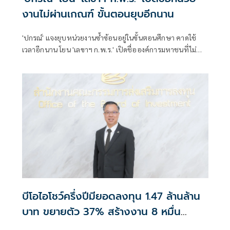
งานไม่ผ่านเกณฑ์ ขั้นตอนยุบอีกนาน
'ปกรณ์' แจงยุบหน่วยงานซ้ำซ้อนอยู่ในขั้นตอนศึกษา คาดใช้
เวลาอีกนาน โยน 'เลขาฯ ก.พ.ร.' เปิดชื่อองค์การมหาชนที่ไม่
ผ่านเกณฑ์
บีโอไอโชว์ครึ่งปีมียอดลงทุน 1.47 ล้านล้าน
บาท ขยายตัว 37% สร้างงาน 8 หมื่น
ตำแหน่ง