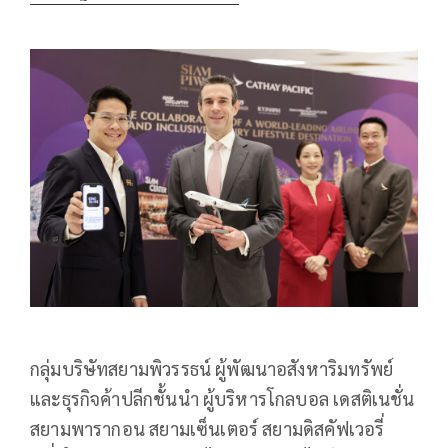
กลุ่มบริษัทสยามพิวรรธน์ ผู้พัฒนาอสังหาริมทรัพย์
และธุรกิจค้าปลีกชั้นนำ ผู้บริหารโกลบอล เดสติเนชั่น
สยามพารากอน สยามเซ็นเตอร์ สยามดิสคัฟเวอรี่