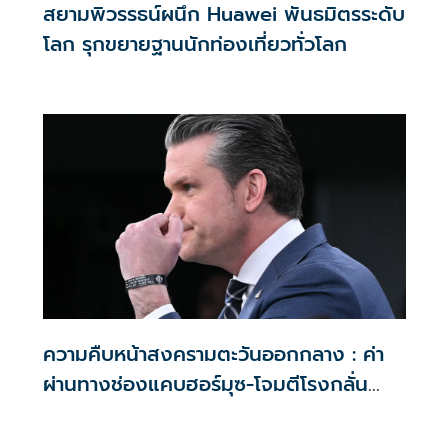
สยามพิวรรธน์ผนึก Huawei พันธมิตรระดับ
โลก รุกขยายฐานนักท่องเที่ยวทั่วโลก
ความคืบหน้าสงครามตะวันออกกลาง : ค่า
ผ่านทางช่องแคบฮอร์มุซ-โจมตีโรงกลั่น
น้ำมันซาอุ