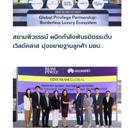
สยามพิวรรธน์ ผนึกกำลังพันธมิตรระดับ
เวิลด์คลาส มุ่งขยายฐานลูกค้า มอบ
ประสบการณ์สุดลักชูรี