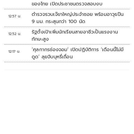
ของไทย เปิดประชาชนตรวจสอบงบ
ตำรวจรวบเจ๊ขาใหญ่ประจำซอย พร้อมอาวุธปืน
12:57 น.
9 มม. กระสุนกว่า 100 นัด
รัฐตั้งเป้าเพิ่มนักเรียนสายอาชีวะปั้นแรงงาน
12:52 น.
ทักษะสูง
‘ศุลกากรช่องจอม’ เปิดปฏิบัติการ ‘เดือนนี้ไม่มี
12:17 น.
ดูด’ ลุยจับบุหรี่เถื่อน