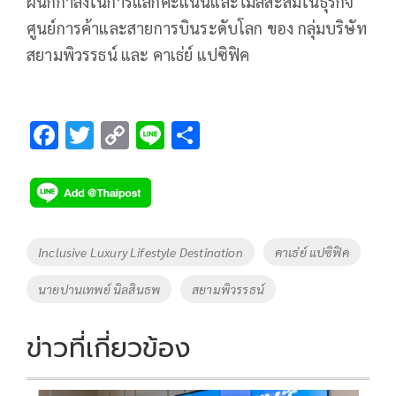
ผนึกกำลังในการแลกคะแนนและไมล์สะสมในธุรกิจ
ศูนย์การค้าและสายการบินระดับโลก ของ กลุ่มบริษัท
สยามพิวรรธน์ และ คาเธ่ย์ แปซิฟิค
F
T
C
Li
S
ac
wi
o
n
h
e
tt
p
e
ar
b
er
y
e
o
Li
Tags
Inclusive Luxury Lifestyle Destination
คาเธ่ย์ แปซิฟิค
o
n
นายปานเทพย์ นิลสินธพ
สยามพิวรรธน์
k
k
ข่าวที่เกี่ยวข้อง