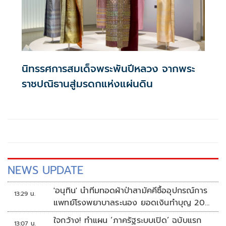
นิทรรศการสมเด็จพระพันปีหลวง จากพระ
ราชปณิธานสู่มรดกแห่งแผ่นดิน
NEWS UPDATE
'อนุทิน' นำทีมทอดผ้าป่าสามัคคีซื้ออุปกรณ์การ
13:29 น.
แพทย์โรงพยาบาลระนอง ยอดเงินทำบุญ 20
ล้านบาท
ใจกว้าง! ทำแผน ‘ภาครัฐระบบเปิด’ ฉบับแรก
13:07 น.