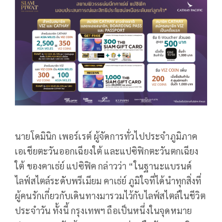
นายโดมินิก เพอร์เรต์ ผู้จัดการทั่วไปประจำภูมิภาค
เอเชียตะวันออกเฉียงใต้ และแปซิฟิกตะวันตกเฉียง
ใต้ ของคาเธ่ย์ แปซิฟิค กล่าวว่า “ในฐานะแบรนด์
ไลฟ์สไตล์ระดับพรีเมียม คาเธ่ย์ ภูมิใจที่ได้นำทุกสิ่งที่
ผู้คนรักเกี่ยวกับเดินทางมารวมไว้กับไลฟ์สไตล์ในชีวิต
ประจำวัน ทั้งนี้ กรุงเทพฯ ถือเป็นหนึ่งในจุดหมาย