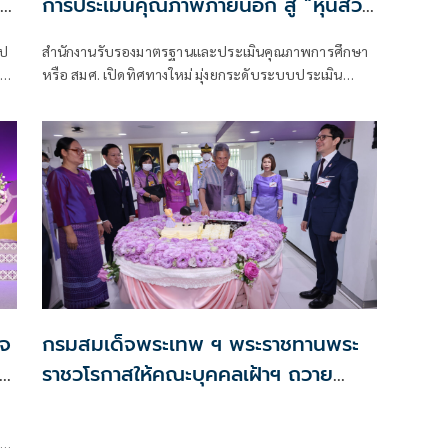
็จ
การประเมินคุณภาพภายนอก สู่ “หุ้นส่วน
พัฒนาคุณภาพการศึกษา”
ลป
สำนักงานรับรองมาตรฐานและประเมินคุณภาพการศึกษา
าม
หรือ สมศ. เปิดทิศทางใหม่ มุ่งยกระดับระบบประเมิน
คุณภาพการศึกษาไทยสู่อนาคตที่ยั่งยืน ด้วยแนวคิด
็จ
กรมสมเด็จพระเทพ ฯ พระราชทานพระ
ราชวโรกาสให้คณะบุคคลเฝ้าฯ ถวาย
พระพรชัยมงคล