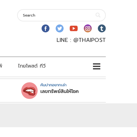
LINE : @THAIPOST
พ์
ไทยโพสต์ ทีวี
คันปากอยากเล่า
เลขทรัพย์สินให้โชค