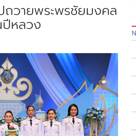
เทปถวายพระพรชัยมงคล
นปีหลวง
N