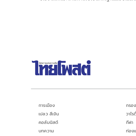
คุณภาพการศึกษา (องค์การมหาชน) หรือ สมศ. โดย
ศาสตราจารย์ ดร.องอาจ
การเมือง
กรอง
เปลว สีเงิน
วาไรตี
คอลัมนิสต์
กีฬา
บทความ
ท่อง