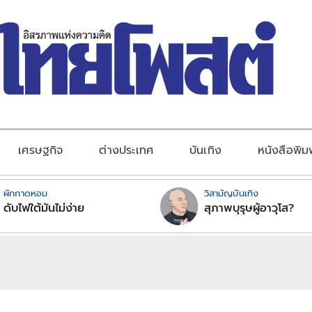
เศรษฐกิจ
ต่างประเทศ
บันเทิง
หนังสือพิม
ผักกาดหอม
วิสามัญบันเทิง
ดับไฟใต้มันไม่ง่าย
สุภาพบุรุษผู้อาวุโส?