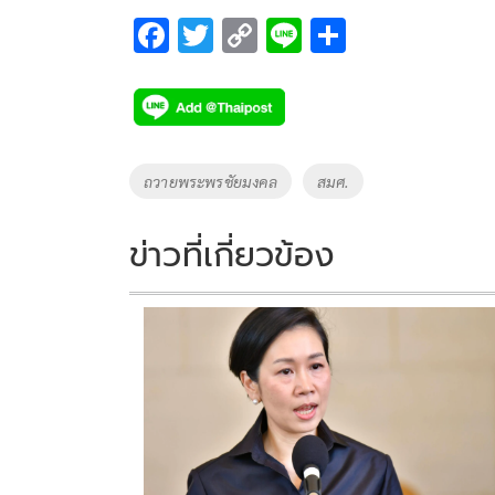
F
T
C
Li
S
ac
wi
o
n
h
e
tt
p
e
ar
b
er
y
e
o
Li
Tags
ถวายพระพรชัยมงคล
สมศ.
o
n
k
k
ข่าวที่เกี่ยวข้อง