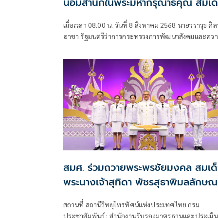
น้อมสำนึกในพระมหากรุณาธิคุณ สมเด
พระบรมราชชนนีพันปีหลวง
เมื่อเวลา 08.00 น. วันที่ 8 สิงหาคม 2568 นายวราวุธ ศิ
อาชา รัฐมนตรีว่าการกระทรวงการพัฒนาสังคมและคว
มั่นคงของมนุษย์ (รมว.พม.) เป็นประธานในพิธีถวาย
พระพรชัยมงคล สมเด็จพระนางเจ้าสิริกิติ์ พระบรม
ราชินีนาถ
สมศ. ร่วมถวายพระพรชัยมงคล สมเด
พระนางเจ้าสุทิดา พัชรสุธาพิมลลักษณ
พระบรมราชินี เนื่องในโอกาสวันเฉลิม
สถานที่ สถานีวิทยุโทรทัศน์แห่งประเทศไทย กรม
พระชนมพรรษา
ประชาสัมพันธ์ : สำนักงานรับรองมาตรฐานและประเมิน