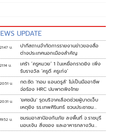
EWS UPDATE
ปากีสถานจำกัดการรายงานข่าวของสื่อ
21:47 น.
ต่างประเทศนอกเมืองสำคัญ
เศร้า ‘ครูหมวย’ 1 ในเหยื่อกราดยิง เพิ่ง
21:14 น.
รับรางวัล ‘ครูดี ครูเก่ง’
กต.ซัด 'ทอม แอนดรูส์' ไม่เป็นมืออาชีพ
20:51 น.
จ่อร้อง HRC ปมพาดพิงไทย
'ยศชนัน' รุดบริจาคเลือดช่วยผู้บาดเจ็บ
20:31 น.
เหตุยิง รร.เทพศิรินทร์ ชวนประชาชน
ร่วมบริจาค
ชมรมอาสาป้องกันภัย ลงพื้นที่ จ.ราชบุรี
19:52 น.
มอบเงิน สิ่งของ และอาหารกลางวัน
แก่โรงเรียนบ้านหนองน้ำใส