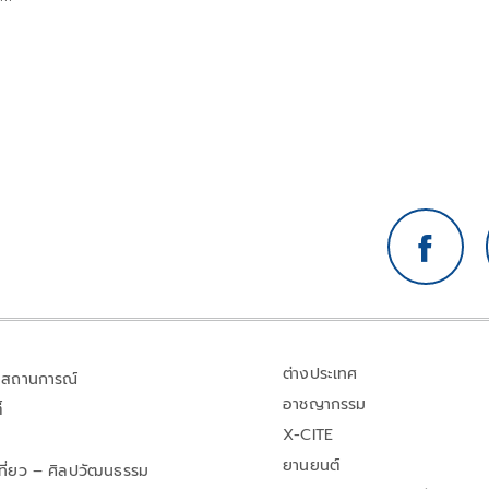
ต่างประเทศ
สถานการณ์
อาชญากรรม
้
X-CITE
ยานยนต์
เที่ยว – ศิลปวัฒนธรรม