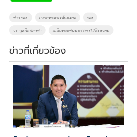
b
er
y
e
o
Li
Tags
ข่าว พม.
ถวายพระพรชัยมงคล
พม
o
n
วราวุธศิลปอาชา
เฉลิมพระชนมพรรษา12สิงหาคม
k
k
ข่าวที่เกี่ยวข้อง