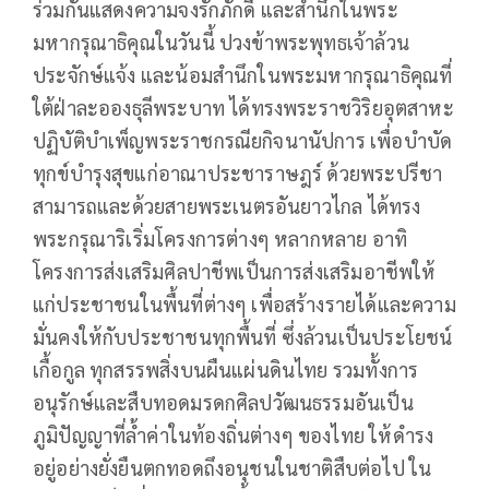
ร่วมกันแสดงความจงรักภักดี และสำนึกในพระ
มหากรุณาธิคุณในวันนี้ ปวงข้าพระพุทธเจ้าล้วน
ประจักษ์แจ้ง และน้อมสำนึกในพระมหากรุณาธิคุณที่
ใต้ฝ่าละอองธุลีพระบาท ได้ทรงพระราชวิริยอุตสาหะ
ปฏิบัติบำเพ็ญพระราชกรณียกิจนานัปการ เพื่อบำบัด
ทุกข์บำรุงสุขแก่อาณาประชาราษฎร์ ด้วยพระปรีชา
สามารถและด้วยสายพระเนตรอันยาวไกล ได้ทรง
พระกรุณาริเริ่มโครงการต่างๆ หลากหลาย อาทิ
โครงการส่งเสริมศิลปาชีพเป็นการส่งเสริมอาชีพให้
แก่ประชาชนในพื้นที่ต่างๆ เพื่อสร้างรายได้และความ
มั่นคงให้กับประชาชนทุกพื้นที่ ซึ่งล้วนเป็นประโยชน์
เกื้อกูล ทุกสรรพสิ่งบนผืนแผ่นดินไทย รวมทั้งการ
อนุรักษ์และสืบทอดมรดกศิลปวัฒนธรรมอันเป็น
ภูมิปัญญาที่ล้ำค่าในท้องถิ่นต่างๆ ของไทย ให้ดำรง
อยู่อย่างยั่งยืนตกทอดถึงอนุชนในชาติสืบต่อไป ใน