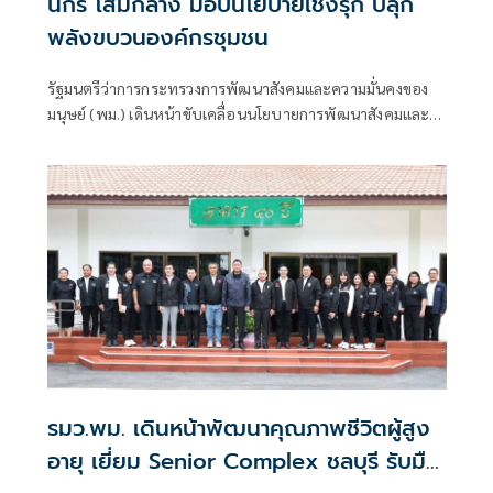
นิกร โสมกลาง มอบนโยบายเชิงรุก ปลุก
พลังขบวนองค์กรชุมชน
รัฐมนตรีว่าการกระทรวงการพัฒนาสังคมและความมั่นคงของ
มนุษย์ (พม.) เดินหน้าขับเคลื่อนนโยบายการพัฒนาสังคมและ
ความมั่นคงของมนุษย์เชิงรุก นำคณะตรวจเยี่ยมและมอบ
นโยบายการบริหารงานแก่สถาบันพัฒนาองค์กรชุมชน
(องค์การมหาชน) หรือ พอช. เน้นย้ำการเสริมสร้างธรรมาภิบาล
ยกระดับคุณภาพชีวิต และสนับสนุนพลังการจัดการตนเองของ
องค์กรชุมชนทั่วประเทศเพื่อความยั่งยืนจากฐานราก
รมว.พม. เดินหน้าพัฒนาคุณภาพชีวิตผู้สูง
อายุ เยี่ยม Senior Complex ชลบุรี รับมือ