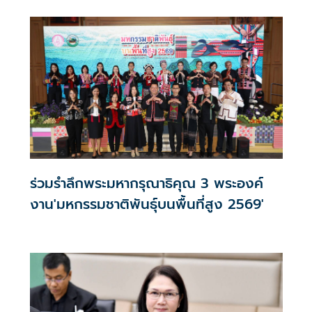
ชวนพสกนิกรร่วมถวายพระพรชัยมงคล
ร่วมรำลึกพระมหากรุณาธิคุณ 3 พระองค์
งาน'มหกรรมชาติพันธุ์บนพื้นที่สูง 2569'