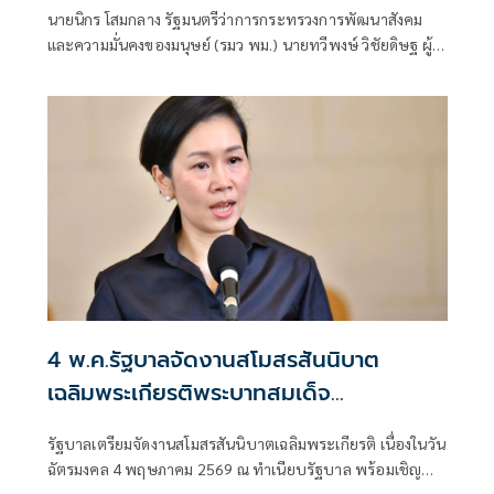
สังคมสูงวัย
นายนิกร โสมกลาง รัฐมนตรีว่าการกระทรวงการพัฒนาสังคม
และความมั่นคงของมนุษย์ (รมว พม.) นายทวีพงษ์ วิชัยดิษฐ ผู้
ว่าการการเคหะแห่งชาติ พร้อมคณะผู้บริหารกระทรวงการ
พัฒนาสังคมและความมั่นคงของมนุษย์ และการเคหะแห่งชาติ
ลงพื้นที่จังหวัดชลบุรี
4 พ.ค.รัฐบาลจัดงานสโมสรสันนิบาต
เฉลิมพระเกียรติพระบาทสมเด็จ
พระเจ้าอยู่หัว
รัฐบาลเตรียมจัดงานสโมสรสันนิบาตเฉลิมพระเกียรติ เนื่องในวัน
ฉัตรมงคล 4 พฤษภาคม 2569 ณ ทำเนียบรัฐบาล พร้อมเชิญ