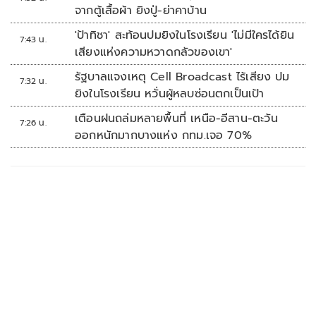
จากตู้เสื้อผ้า ยิงปู่-ย่าคาบ้าน
'ป้าทิชา' สะท้อนปมยิงในโรงเรียน 'ไม่มีใครได้ยิน
7:43 น.
เสียงแห่งความหวาดกลัวของเขา'
รัฐบาลแจงเหตุ Cell Broadcast ไร้เสียง ปม
7:32 น.
ยิงในโรงเรียน หวั่นผู้หลบซ่อนตกเป็นเป้า
เตือนฝนถล่มหลายพื้นที่ เหนือ-อีสาน-ตะวัน
7:26 น.
ออกหนักมากบางแห่ง กทม.เจอ 70%