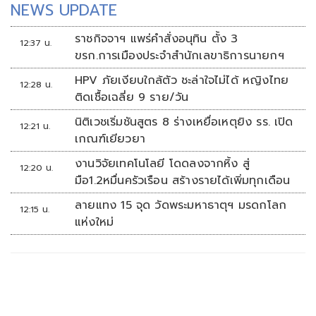
NEWS UPDATE
ราชกิจจาฯ แพร่คำสั่งอนุทิน ตั้ง 3
12:37 น.
ขรก.การเมืองประจำสำนักเลขาธิการนายกฯ
HPV ภัยเงียบใกล้ตัว ชะล่าใจไม่ได้ หญิงไทย
12:28 น.
ติดเชื้อเฉลี่ย 9 ราย/วัน
นิติเวชเริ่มชันสูตร 8 ร่างเหยื่อเหตุยิง รร. เปิด
12:21 น.
เกณฑ์เยียวยา
งานวิจัยเทคโนโลยี โดดลงจากหิ้ง สู่
12:20 น.
มือ1.2หมื่นครัวเรือน สร้างรายได้เพิ่มทุกเดือน
ลายแทง 15 จุด วัดพระมหาธาตุฯ มรดกโลก
12:15 น.
แห่งใหม่