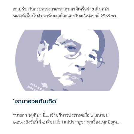
สสส. ร่วมกับกระทรวงสาธารณสุข ภาคีเครือข่าย เดินหน้า
รณรงค์เนื่องในสัปดาห์นมแม่โลกและวันแม่แห่งชาติ 2569 ชวน
สังคมไทยร่วมส่งเสริมการเลี้ยงลูกด้วยนมแม่อย่างเดียว 6 เดือน
แรกเพื่อสร้างรากฐานเด็กไทย
‘เรามาอวยกันเถิด’
“นายกฯ อนุทิน” นี่.... เข้าบริหารประเทศเมื่อ ๖ เมษายน
๒๕๖๙ ถึงวันนี้ ก็ ๔ เดือนเต็ม! แต่ปรากฏว่า ทุกเรื่อง..ทุกปัญหา
หมักหมมมาแต่ยุคไหน-สมัยไหน ทั้งหมด-ทั้งมวล