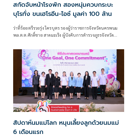
สกัดจับหน้าโรงพัก สองหนุ่มควบกระบะ
บุโรทั่ง ขนเฮโรอีน-ไอซ์ มูลค่า 100 ล้าน
ว่าที่ร้อยตรีรวยรุ่ง ใครบุตร รองผู้ว่าราชการจังหวัดนครพนม
พล.ต.ต.ศักดิ์ชาย สาดมะเริง ผู้บังคับการตำรวจภูธรจังหวัด
นครพนม (ผบก.ภ.จว.นครพนม) พ.ต.ท.ณรายุทธ ไตรยสุทธิ์ รอง
ผู้กำกับสืบสวนตำรวจภูธรจังหวัดนครพนม
สัปดาห์นมแม่โลก หนุนเลี้ยงลูกด้วยนมแม่
6 เดือนแรก