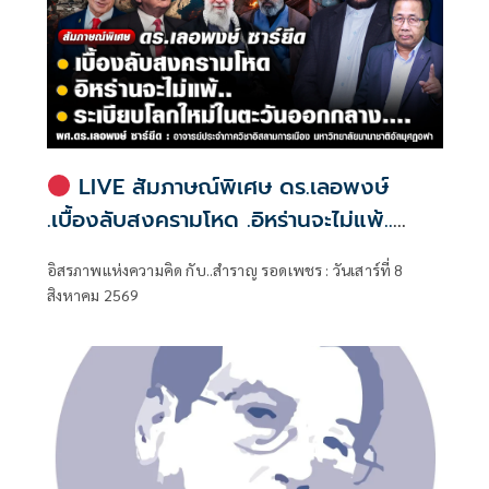
LIVE สัมภาษณ์พิเศษ ดร.เลอพงษ์
.เบื้องลับสงครามโหด .อิหร่านจะไม่แพ้..
.ระเบียบโลกใหม่ในตะวันออกกลาง…. |
อิสรภาพแห่งความคิด กับ..สำราญ รอดเพชร : วันเสาร์ที่ 8
อิสรภาพแห่งความคิด กับ..สำราญ รอด
สิงหาคม 2569
เพชร