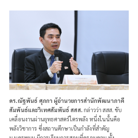
ดร.ณัฐพันธ์ ศุภกา ผู้อำนวยการสำนักพัฒนาภาคี
สัมพันธ์และวิเทศสัมพันธ์ สสส.
กล่าวว่า สสส. ขับ
เคลื่อนงานผ่านยุทธศาสตร์ไตรพลัง หนึ่งในนั้นคือ
พลังวิชาการ ซึ่งสถานศึกษาเป็นกำลังที่สำคัญ
ม.นครพนม มีการเรียนการสอนที่ครอบคลุม ทั้ง