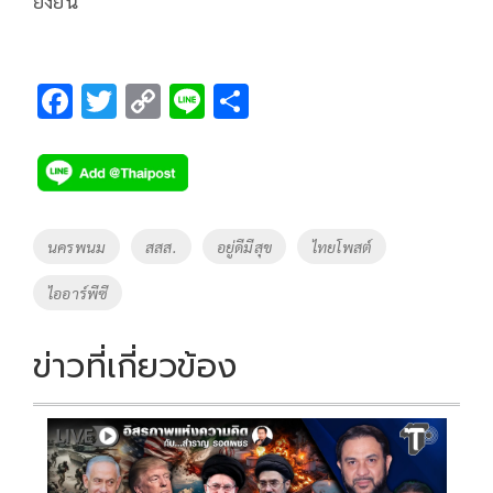
ยั่งยืน
F
T
C
Li
S
ac
wi
o
n
h
e
tt
p
e
ar
b
er
y
e
o
Li
Tags
นครพนม
สสส.
อยู่ดีมีสุข
ไทยโพสต์
o
n
ไออาร์พีซี
k
k
ข่าวที่เกี่ยวข้อง