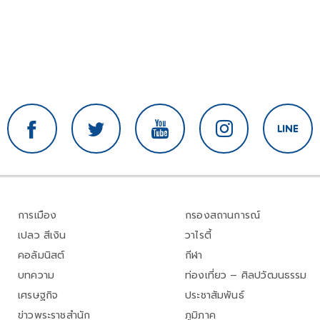
การเมือง
กรองสถานการณ์
เปลว สีเงิน
วาไรตี้
คอลัมนิสต์
กีฬา
บทความ
ท่องเที่ยว – ศิลปวัฒนธรรม
เศรษฐกิจ
ประชาสัมพันธ์
ข่าวพระราชสำนัก
ภูมิภาค