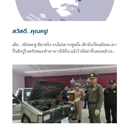
สวัสดี...คุณครู!
เฮ้อ....!มันหดหู่ สังเวชใจ จนไม่อยากพูดถึง เด็กนักเรียนมัธยม เอา
ปืนยิงปู่ในครัวขณะทำอาหารให้กิน แล้วไปยิงย่าที่นอนหลับอยู่
เป็นศพที่สอง