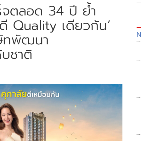
ร็จตลอด 34 ปี ย้ำ
ดี Quality เดียวกัน’
N
ิษัทพัฒนา
ับชาติ