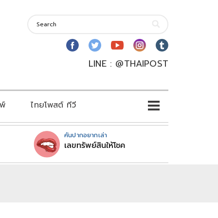
LINE : @THAIPOST
พ์
ไทยโพสต์ ทีวี
คันปากอยากเล่า
เลขทรัพย์สินให้โชค