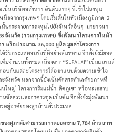
ือเป็นบริษัทอสังหาฯ อันดับแรกๆ ที่เข้าไปลงทุน
นือจากกรุงเทพฯ โดยเริ่มต้นในหัวเมืองภูมิภาค 2
นั้นกระจายการลงทุนไปยังจังหวัดอื่นๆ
มายาวนา
จังหวัด (รวมกรุงเทพฯ) ซึ่ง
พัฒนาโครงการในหัว
ร หรือประมาณ 36,000 ยูนิต มูลค่าโครงการ
วัดได้รับกระแสตอบรับที่ดีอย่างล้นหลาม อีกทั้งยังมียอด
เต็มจำนวนทั้งหมด เนื่องจาก
“
SUPALAI
”
เป็นแบรนด์
 ประกอบกับแต่ละโครงการได้ออกแบบด้วยความเข้าใจ
ละจังหวัด นอกจากนี้ยังเน้นคัดสรรทำเลศักยภาพที่
ถนนใหญ่ โครงการริมแม่น้ำ ติดภูเขา หรือทะเลสาบ
นจัดสรรและอาคารชุด เป็นต้น อีกทั้งยังมุ่งพัฒนา
รอยู่อาศัยของลูกบ้านทั่วประเทศ
คของศุภาลัยสามารถกวาดยอดขาย 7,784 ล้านบาท
งปีแรกของ 2565 โดยแบ่งเป็นยอดขายกลุ่มสินค้า