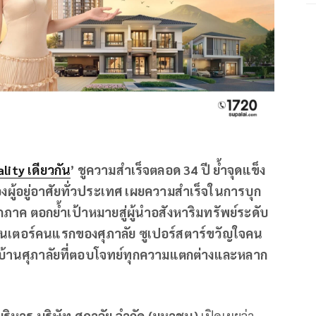
lity เดียวกัน
’ ชูความสำเร็จตลอด 34 ปี ย้ำจุดแข็ง
ผู้อยู่อาศัยทั่วประเทศ เผยความสำเร็จในการบุก
ุกภาค ตอกย้ำเป้าหมายสู่ผู้นำอสังหาริมทรัพย์ระดับ
ีเซ็นเตอร์คนแรกของศุภาลัย ซูเปอร์สตาร์ขวัญใจคน
้านศุภาลัยที่ตอบโจทย์ทุกความแตกต่างและหลาก
ิหาร บริษัท ศุภาลัย จำกัด (มหาชน)
เปิดเผยว่า