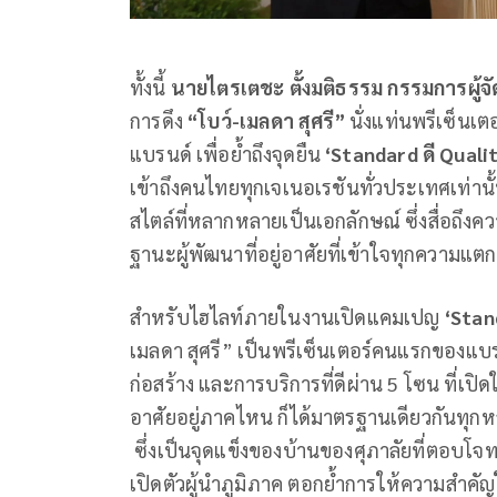
ทั้งนี้
นายไตรเตชะ ตั้งมติธรรม
กรรมการผู้จ
การดึง
“โบว์
-เมลดา สุศรี”
นั่งแท่นพรีเซ็นเ
แบรนด์ เพื่อย้ำถึงจุดยืน
‘
Standard
ดี
Quali
เข้าถึงคนไทยทุกเจเนอเรชันทั่วประเทศเท่านั
สไตล์ที่หลากหลายเป็นเอกลักษณ์ ซึ่งสื่อถึง
ฐานะผู้พัฒนาที่อยู่อาศัยที่เข้าใจทุกความ
สำหรับไฮไลท์ภายในงานเปิดแคมเปญ
‘
Stand
เมลดา สุศรี” เป็นพรีเซ็นเตอร์คนแรกของแบร
ก่อสร้าง และการบริการที่ดีผ่าน 5 โซน ที่เปิ
อาศัยอยู่ภาคไหน ก็ได้มาตรฐานเดียวกันทุก
ซึ่งเป็นจุดแข็งของบ้านของศุภาลัยที่ตอบโจท
เปิดตัวผู้นำภูมิภาค ตอกย้ำการให้ความสำคั