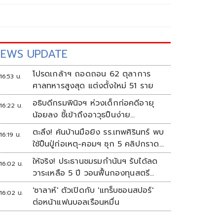
EWS UPDATE
โปรดเกล้าฯ ถอดถอน 62 ตุลาการ
16:53 น.
ศาลทหารสูงสุด แต่งตั้งใหม่ 51 ราย
อธิบดีกรมพินิจฯ ห่วงเด็กก่อคดีอายุ
16:22 น.
น้อยลง ชี้เข้าถึงอาวุธปืนง่าย
ครอบครัวแตกแยกเป็นชนวนสำคัญ
ตะลึง! ค้นบ้านมือยิง รร.เทพศิรินทร์ พบ
16:19 น.
ใช้ปืนปู่ก่อเหตุ-คอมฯ ซุก 5 คลิปกราด
ยิง
ให้จริง! ประธานชมรมกำนันฯ รับได้ลด
16:02 น.
วาระเหลือ 5 ปี วอนฟื้นกองทุนสตรี
อำเภอละล้าน
'ซาลาห์' ตัวเปิดกับ 'แทร็บซอนสปอร์'
16:02 น.
ต่อหน้าแฟนบอลเรือนหมื่น