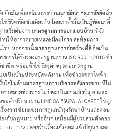
ลัยยึดมั่นเพื่อเสริมแกร่งบ้านศุภาลัยว่า “ศุภาลัยยึดมั่น
ีวิตที่ดีเช่นเดียวกัน โดยเราตั้งมั่นเป็นผู้พัฒนาที่
รฐานเริ่มต้นจาก
มาตรฐานการออกแบบบ้าน
ที่จัด
้างบ้านให้อากาศถ่ายเทและมีลมโกรก สะท้อนการ
นไทย นอกจากนี้
มาตรฐานการก่อสร้างที่ดี
ถือเป็น
งทุกโครงการได้รับรองมาตรฐานสากล ISO 9001 : 2015 ซึ่ง
ชีพ พร้อมทั้งใช้วัสดุต่างๆ ตามมาตรฐาน
บเป็นบ้านประหยัดพลังงาน เพื่อช่วยลดค่าไฟฟ้า
มมั่นใจในด้าน
มาตรฐานการบริการหลังการขาย
ที่ไม่
ด้หลากหลายช่องทาง ไม่ว่าจะเป็นการแจ้งปัญหาและ
่อขอคำปรึกษาผ่าน LINE OA “SUPALAI CARE” ให้ลูก
เรื่องการซ่อมแซม การดูแลบำรุงรักษาบ้านและคอน
ข้องกับกฎหมาย หรืออื่นๆ เสมือนมีผู้ช่วยส่วนตัวคอย
 Center 1720 คอยรับเรื่องแจ้งซ่อม แจ้งปัญหา และ