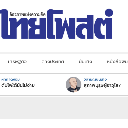
เศรษฐกิจ
ต่างประเทศ
บันเทิง
หนังสือพิม
ผักกาดหอม
วิสามัญบันเทิง
ดับไฟใต้มันไม่ง่าย
สุภาพบุรุษผู้อาวุโส?