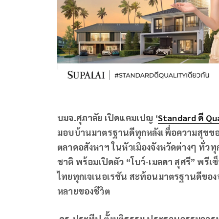
บมจ.ศุภาลัย เปิดแคมเปญ
‘
Standard ดี Qua
มอบบ้านมาตรฐานดีทุกหลังเพื่อความสุขของ
ตลาดอสังหาฯ ในหัวเมืองจังหวัดต่างๆ ทั่วท
ชาติ พร้อมเปิดตัว “โบว์-เมลดา สุศรี” พร
ไทยทุกเจเนอเรชัน สะท้อนมาตรฐานดีของบ
หลายของชีวิต
ดร.ประทีป ตั้งมติธรรม ประธานกรรมการบร